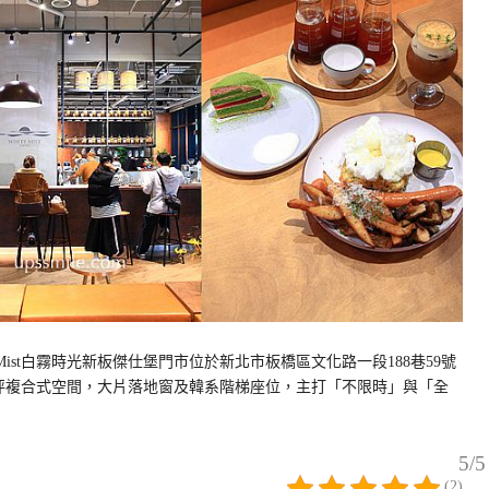
Mist白霧時光新板傑仕堡門市位於新北市板橋區文化路一段188巷59號
0坪複合式空間，大片落地窗及韓系階梯座位，主打「不限時」與「全
5/5
(2)