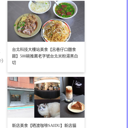
台北科技大樓站美食【呂巷仔口麵食
1
館】500碗推薦老字號台北米粉湯黑白
e)
切
新店美食【晒渡咖啡SAIDU】新店貓