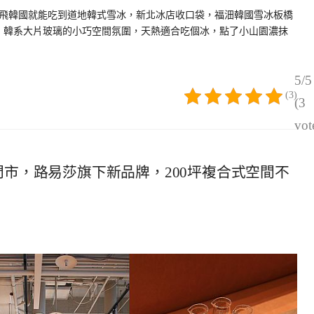
飛韓國就能吃到道地韓式雪冰，新北冰店收口袋，福沺韓國雪冰板橋
號，韓系大片玻璃的小巧空間氛圍，天熱適合吃個冰，點了小山園濃抹
5/5
(3)
(3
vot
仕堡門市，路易莎旗下新品牌，200坪複合式空間不