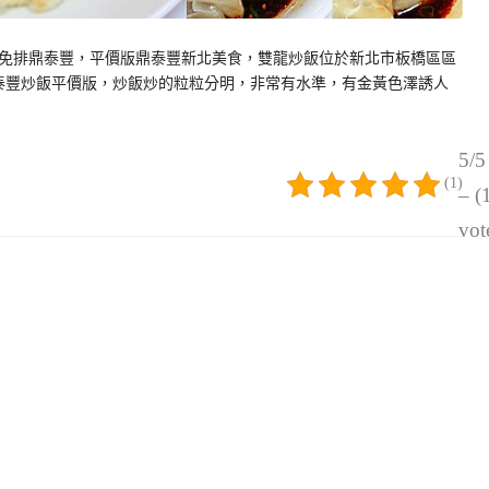
免排鼎泰豐，平價版鼎泰豐新北美食，雙龍炒飯位於新北市板橋區區
鼎泰豐炒飯平價版，炒飯炒的粒粒分明，非常有水準，有金黃色澤誘人
5/5
(1)
– (
vot