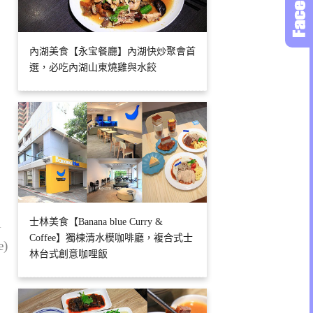
內湖美食【永宝餐廳】內湖快炒聚會首
選，必吃內湖山東燒雞與水餃
1
士林美食【Banana blue Curry &
Coffee】獨棟清水模咖啡廳，複合式士
e)
林台式創意咖哩飯