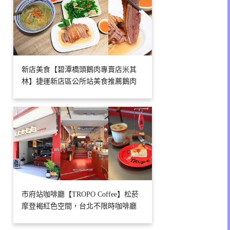
新店美食【碧潭橋頭鵝肉專賣店米其
林】捷運新店區公所站美食推薦鵝肉
市府站咖啡廳【TROPO Coffee】松菸
摩登褐紅色空間，台北不限時咖啡廳