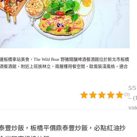
車站美食，The Wild Boar 野豬精釀啤酒餐酒館位於新北市板橋
釀啤酒餐酒館，附近上班族林立，兩層樓用餐空間，歐風裝潢風格，適合
5/5
(1)
– (
vot
泰豐炒飯，板橋平價鼎泰豐炒飯，必點紅油抄