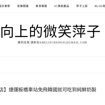
設計美學
影像閱讀
美食專題
3C美妝產品
萍子上菜
BLOG
ILE向上的微笑萍
邀約洽詢 請來信AMELIECHANG05@GMAIL.COM
店】捷運板橋車站免飛韓國就可吃到純鮮奶製