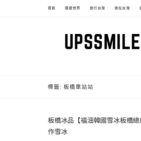
Skip
首頁
環遊世界
旅行台灣
食在台灣
to
content
UPSSM
標籤:
板橋車站站
板橋冰品【福沺韓國雪冰板橋總
作雪冰