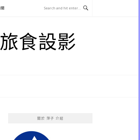
相關
子 旅食設影
關於 萍子 介紹