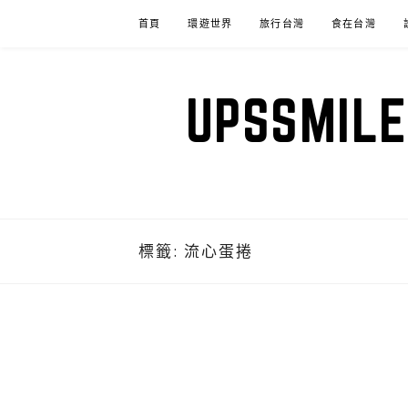
Skip
首頁
環遊世界
旅行台灣
食在台灣
to
content
UPSSM
標籤:
流心蛋捲