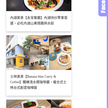
內湖美食【永宝餐廳】內湖快炒聚會首
選，必吃內湖山東燒雞與水餃
士林美食【Banana blue Curry &
Coffee】獨棟清水模咖啡廳，複合式士
林台式創意咖哩飯