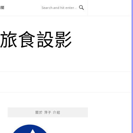
相關
子 旅食設影
關於 萍子 介紹