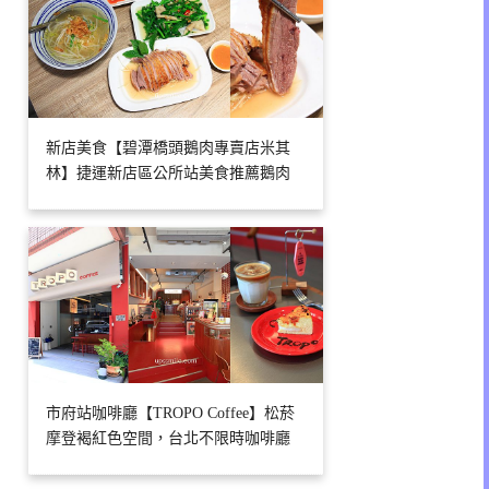
新店美食【碧潭橋頭鵝肉專賣店米其
林】捷運新店區公所站美食推薦鵝肉
市府站咖啡廳【TROPO Coffee】松菸
摩登褐紅色空間，台北不限時咖啡廳