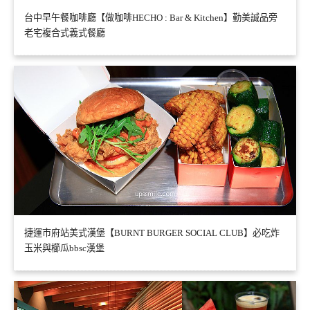
台中早午餐咖啡廳【做咖啡HECHO : Bar & Kitchen】勤美誠品旁
老宅複合式義式餐廳
捷運市府站美式漢堡【BURNT BURGER SOCIAL CLUB】必吃炸
玉米與櫛瓜bbsc漢堡