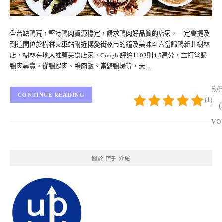
全台缺鴨荒，堅持鴨肉貨源穩定，講求鴨肉好品質的店家，一定會提及
到這間位於樹林火車站附近博愛街夜市的鐘及美味斗六當歸鴨新北樹林
店，樹林在地人推薦美食店家，Google評論1102則4.5高分，主打當歸
鴨肉專賣，從鴨腿肉、鴨肉飯、當歸鴨湯等，天…
5/
CONTINUE READING
(1)
– 
vo
關於 萍子 介紹