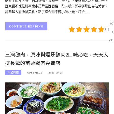
味紅了60年，登上日本雜誌，萬華一甲子老店，萬華四大甜不辣之一，
亞東甜不辣位於臺北市萬華區西園路一段56號，近捷運龍山寺站美食，
萬華超人氣排隊美食，點了綜合甜不辣小份75元、綜合…
5/
CONTINUE READING
(1)
– 
vo
三灣鵝肉，原味與煙燻鵝肉2口味必吃，天天大
排長龍的苗栗鵝肉專賣店
中式料理
UPSSMILE
2025-09-28