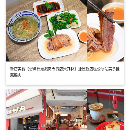
新店美食【碧潭橋頭鵝肉專賣店米其林】捷運新店區公所站美食推
薦鵝肉