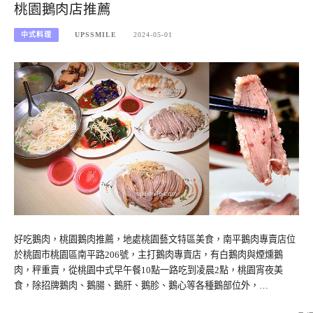
桃園鵝肉店推薦
中式料理
UPSSMILE
2024-05-01
好吃鵝肉，桃園鵝肉推薦，地處桃園藝文特區美食，南平鵝肉專賣店位
於桃園市桃園區南平路206號，主打鵝肉專賣店，有白鵝肉與煙燻鵝
肉，秤重賣，從桃園中式早午餐10點一路吃到凌晨2點，桃園宵夜美
食，除招牌鵝肉、鵝腸、鵝肝、鵝胗、鵝心等各種鵝部位外，…