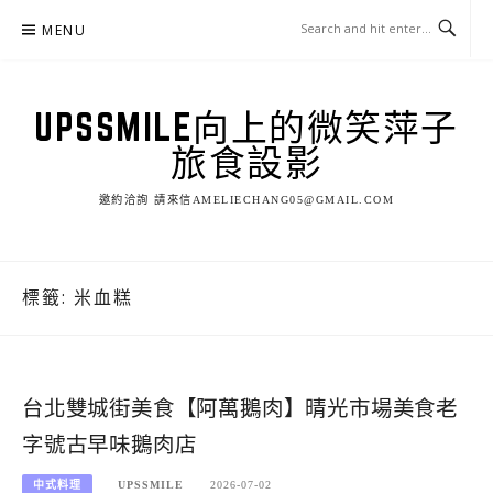
Skip
MENU
to
content
UPSSMILE向上的微笑萍子
旅食設影
邀約洽詢 請來信AMELIECHANG05@GMAIL.COM
標籤:
米血糕
台北雙城街美食【阿萬鵝肉】晴光市場美食老
字號古早味鵝肉店
中式料理
UPSSMILE
2026-07-02