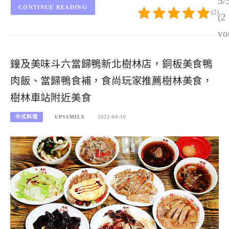
5/
CONTINUE READING
(2)
(2
vo
鐘及美味斗六當歸鴨新北樹林店，銅板美食鴨
肉飯、當歸鴨食補，食尚玩家推薦樹林美食，
樹林車站附近美食
中式料理
UPSSMILE
2022-04-19