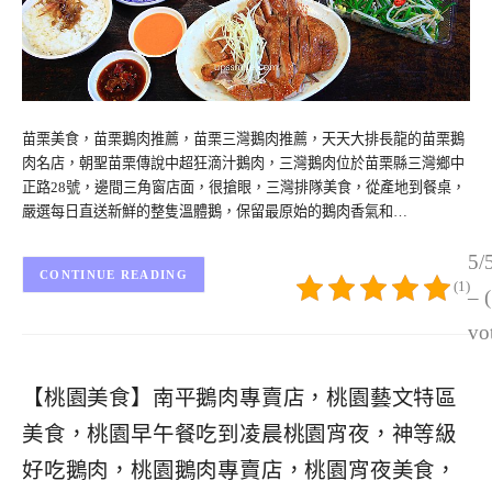
苗栗美食，苗栗鵝肉推薦，苗栗三灣鵝肉推薦，天天大排長龍的苗栗鵝
肉名店，朝聖苗栗傳說中超狂滴汁鵝肉，三灣鵝肉位於苗栗縣三灣鄉中
正路28號，邊間三角窗店面，很搶眼，三灣排隊美食，從產地到餐桌，
嚴選每日直送新鮮的整隻溫體鵝，保留最原始的鵝肉香氣和…
5/
CONTINUE READING
(1)
– 
vo
【桃園美食】南平鵝肉專賣店，桃園藝文特區
美食，桃園早午餐吃到凌晨桃園宵夜，神等級
好吃鵝肉，桃園鵝肉專賣店，桃園宵夜美食，