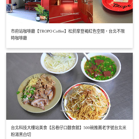
市府站咖啡廳【TROPO Coffee】松菸摩登褐紅色空間，台北不限
時咖啡廳
台北科技大樓站美食【呂巷仔口麵食館】500碗推薦老字號台北米
粉湯黑白切