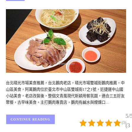
台北晴光市場美食推薦，台北鵝肉老店，晴光市場雙城街鵝肉推薦，中
山區美食，阿萬鵝肉位於臺北市中山區雙城街17之1號，近捷運中山國
小站美食，老店改裝後，整個文青風現代新穎用餐氛圍，適合三五好友
聚餐，古早味美食，主打鵝肉專賣店，鵝肉有鹹水與煙燻口…
5/
CONTINUE READING
(3)
(3