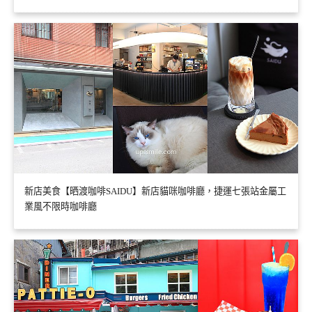
新店美食【晒渡咖啡SAIDU】新店貓咪咖啡廳，捷運七張站金屬工
業風不限時咖啡廳