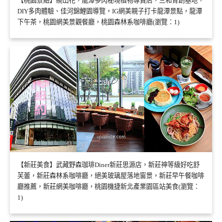
【桃園景點】繞山花，龍潭多肉秘境植物專賣店，三和青創基地，
DIY多肉體驗、佳河錦鯉園導覽，IG網美親子打卡龍潭景點，龍潭
下午茶，桃園網美景觀餐廳，桃園森林系咖啡廳(瀏覽：1)
【新莊美食】武藏野森珈琲Diner新莊思源店，新莊神等級好吃舒
芙蕾，新莊森林系咖啡廳，絕美玻璃屋落地窗景，新莊早午餐咖啡
廳推薦，新莊網美咖啡廳，桃園機捷新北產業園區站美食(瀏覽：
1)