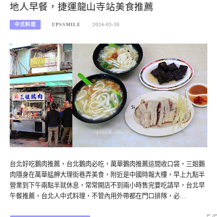
地人早餐，捷運龍山寺站美食推薦
中式料理
UPSSMILE
2024-03-30
台北好吃鵝肉推薦，台北鵝肉必吃，萬華鵝肉推薦這間收口袋，三姐鵝
肉隱身在萬華艋舺大理街巷弄美食，附近是中國時報大樓，早上九點半
營業到下午兩點半就休息，常常開店不到兩小時售完要吃請早，台北早
午餐推薦，台北人中式料理，不管內用外帶都在門口排隊，必…