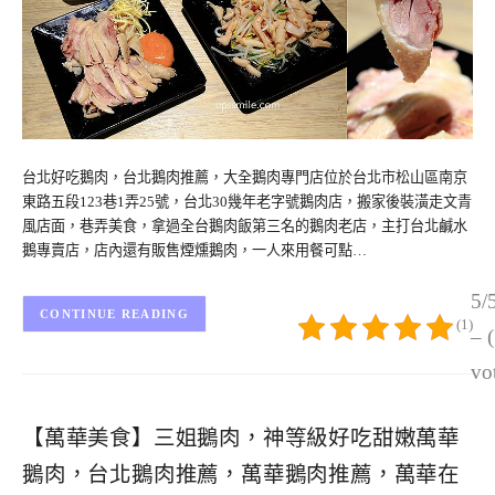
台北好吃鵝肉，台北鵝肉推薦，大全鵝肉專門店位於台北市松山區南京
東路五段123巷1弄25號，台北30幾年老字號鵝肉店，搬家後裝潢走文青
風店面，巷弄美食，拿過全台鵝肉飯第三名的鵝肉老店，主打台北鹹水
鵝專賣店，店內還有販售煙燻鵝肉，一人來用餐可點…
5/
CONTINUE READING
(1)
– 
vo
【萬華美食】三姐鵝肉，神等級好吃甜嫩萬華
鵝肉，台北鵝肉推薦，萬華鵝肉推薦，萬華在