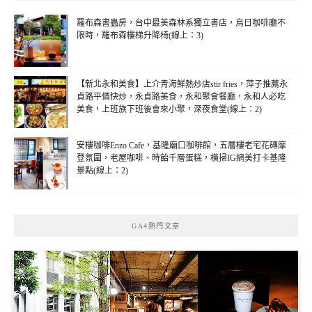
羅布森書蟲房，台中最美森林系獨立書店，烏日咖啡廳不
限時，羅布森樓梯升降椅(線上：3)
【新北永和美食】上介青海鮮熱炒店stir fries，萍子推薦永
貞路平價快炒，永貞路美食，永和聚會餐廳，永和人必吃
美食，上班族下班後會來小聚，深夜食堂(線上：2)
安樓咖啡Enzo Cafe，基隆廟口咖啡館，五層樓老宅花磚摩
登氛圍，老屋咖啡、時飴千層蛋糕，橫掃IG網美打卡基隆
景點(線上：2)
GA4熱門文章