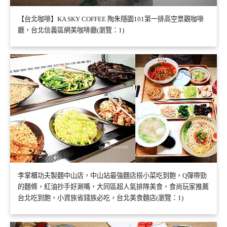
【台北咖啡】KA SKY COFFEE 陶朱隱園101第一排高空景觀咖啡
廳，台北信義區網美咖啡廳(瀏覽：1)
李掌櫃功夫製麵中山店，中山站最強麵店搭小菜吃到飽，Q彈帶勁
的麵條，紅油抄手好涮嘴，大同區超人氣排隊美食，食尚玩家推薦
台北吃到飽，小資族省錢族必吃，台北美食麵店(瀏覽：1)