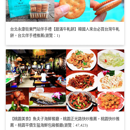
台北永康街東門站伴手禮【甜滿牛軋餅】韓國人來台必買台灣牛軋
餅，台北伴手禮推薦(瀏覽：1)
【桃園美食】魚夫子海鮮餐廳，桃園正光路快炒推薦，桃園快炒推
薦，桃園平價生猛海鮮包廂餐廳(瀏覽：47,423)