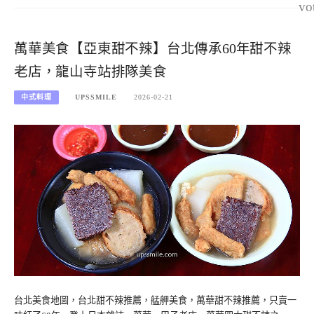
vo
萬華美食【亞東甜不辣】台北傳承60年甜不辣
老店，龍山寺站排隊美食
中式料理
UPSSMILE
2026-02-21
台北美食地圖，台北甜不辣推薦，艋舺美食，萬華甜不辣推薦，只賣一