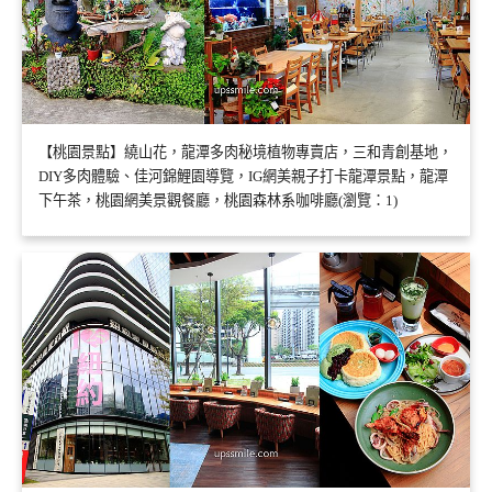
【桃園景點】繞山花，龍潭多肉秘境植物專賣店，三和青創基地，
DIY多肉體驗、佳河錦鯉園導覽，IG網美親子打卡龍潭景點，龍潭
下午茶，桃園網美景觀餐廳，桃園森林系咖啡廳(瀏覽：1)