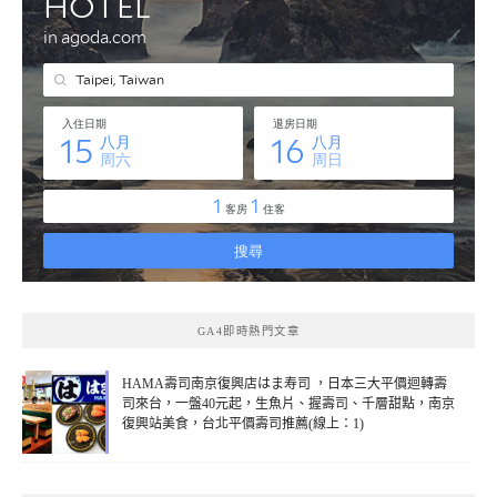
GA4即時熱門文章
HAMA壽司南京復興店はま寿司 ，日本三大平價迴轉壽
司來台，一盤40元起，生魚片、握壽司、千層甜點，南京
復興站美食，台北平價壽司推薦(線上：1)