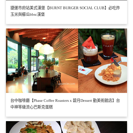
捷運市府站美式漢堡【BURNT BURGER SOCIAL CLUB】必吃炸
玉米與櫛瓜bbsc漢堡
台中咖啡廳【Phase Coffee Roasters x 碧月Dessert 勤美術館店】台
中神等級流心巴斯克蛋糕