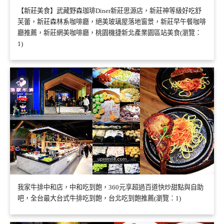
【新莊美食】武藏野森珈琲Diner新莊思源店，新莊神等級好吃舒
芙蕾，新莊森林系咖啡廳，絕美玻璃屋落地窗景，新莊早午餐咖啡
廳推薦，新莊網美咖啡廳，桃園機捷新北產業園區站美食(瀏覽：
1)
我家牛排中和店，中和吃到飽，360元享超過百道快炒甜點與自助
吧，全台最大台式牛排吃到飽，台北吃到飽推薦(瀏覽：1)