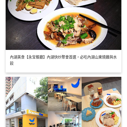
內湖美食【永宝餐廳】內湖快炒聚會首選，必吃內湖山東燒雞與水
餃