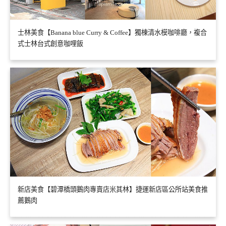
士林美食【Banana blue Curry & Coffee】獨棟清水模咖啡廳，複合
式士林台式創意咖哩飯
新店美食【碧潭橋頭鵝肉專賣店米其林】捷運新店區公所站美食推
薦鵝肉