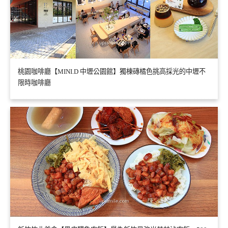
桃園咖啡廳【MINI.D 中壢公園館】獨棟磚橘色挑高採光的中壢不
限時咖啡廳