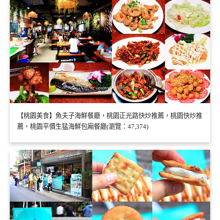
【桃園美食】魚夫子海鮮餐廳，桃園正光路快炒推薦，桃園快炒推
薦，桃園平價生猛海鮮包廂餐廳(瀏覽：47,374)