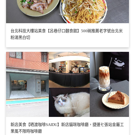
台北科技大樓站美食【呂巷仔口麵食館】500碗推薦老字號台北米
粉湯黑白切
新店美食【晒渡咖啡SAIDU】新店貓咪咖啡廳，捷運七張站金屬工
業風不限時咖啡廳