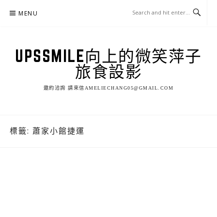
Skip
MENU
to
content
UPSSMILE向上的微笑萍子
旅食設影
邀約洽詢 請來信AMELIECHANG05@GMAIL.COM
標籤:
蕭家小館捷運