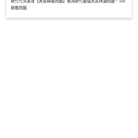
新竹竹北美食【黑皮驊魯肉飯】譽為新竹最強米其林滷肉飯、500
碗魯肉飯