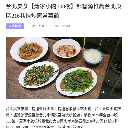
台北美食【蕭家小館500碗】邰智源推薦台北東
區216巷快炒家常菜館
中式料理
UPSSMILE
2026-07-01
台北美食推薦，捷運藍線美食，捷運忠孝敦化站美食，台北東區美食推
薦，擄獲邰智源推薦台北平價家常菜快炒餐廳，榮獲2025年全台小吃
500碗，蕭家小館位於臺北市大安區忠孝東路四段216巷27弄14號1樓，
每到用餐時間，台北排隊美食，乾淨現代新穎大…