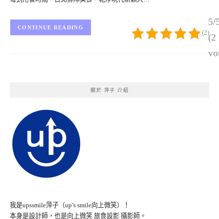
5/
CONTINUE READING
(2)
(2
vo
關於 萍子 介紹
我是upssmile萍子（up’s smile向上微笑）！
本身是設計師，也是向上微笑 旅食設影 攝影師。