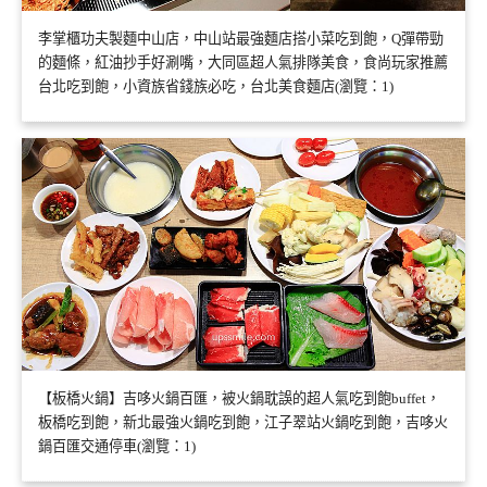
李掌櫃功夫製麵中山店，中山站最強麵店搭小菜吃到飽，Q彈帶勁
的麵條，紅油抄手好涮嘴，大同區超人氣排隊美食，食尚玩家推薦
台北吃到飽，小資族省錢族必吃，台北美食麵店(瀏覽：1)
【板橋火鍋】吉哆火鍋百匯，被火鍋耽誤的超人氣吃到飽buffet，
板橋吃到飽，新北最強火鍋吃到飽，江子翠站火鍋吃到飽，吉哆火
鍋百匯交通停車(瀏覽：1)