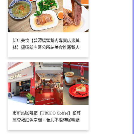
新店美食【碧潭橋頭鵝肉專賣店米其
林】捷運新店區公所站美食推薦鵝肉
市府站咖啡廳【TROPO Coffee】松菸
摩登褐紅色空間，台北不限時咖啡廳