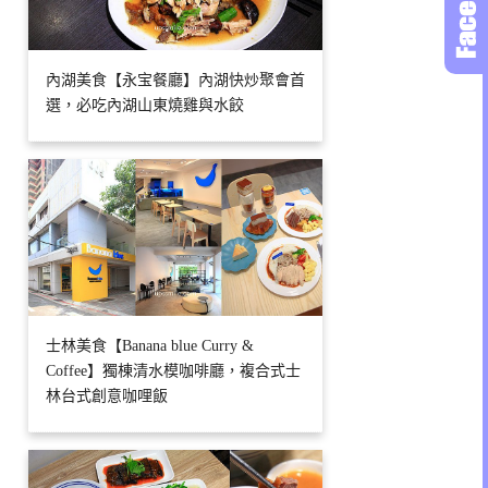
內湖美食【永宝餐廳】內湖快炒聚會首
選，必吃內湖山東燒雞與水餃
士林美食【Banana blue Curry &
Coffee】獨棟清水模咖啡廳，複合式士
林台式創意咖哩飯