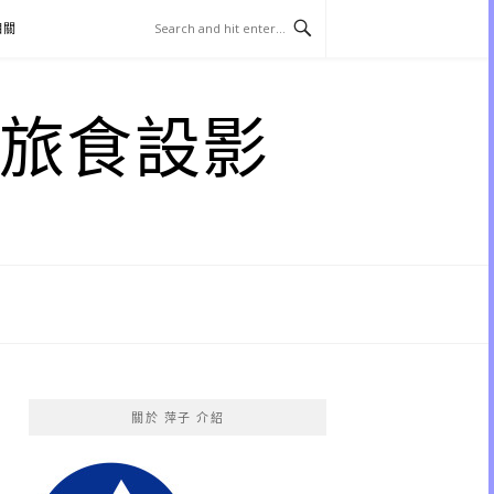
相關
子 旅食設影
關於 萍子 介紹