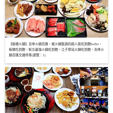
【板橋火鍋】吉哆火鍋百匯，被火鍋耽誤的超人氣吃到飽buffet，
板橋吃到飽，新北最強火鍋吃到飽，江子翠站火鍋吃到飽，吉哆火
鍋百匯交通停車(瀏覽：1)