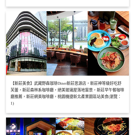
【新莊美食】武藏野森珈琲Diner新莊思源店，新莊神等級好吃舒
芙蕾，新莊森林系咖啡廳，絕美玻璃屋落地窗景，新莊早午餐咖啡
廳推薦，新莊網美咖啡廳，桃園機捷新北產業園區站美食(瀏覽：
1)