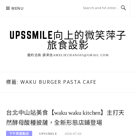
Skip
MENU
to
content
UPSSMILE向上的微笑萍子
旅食設影
邀約洽詢 請來信AMELIECHANG05@GMAIL.COM
標籤:
WAKU BURGER PASTA CAFE
台北中山站美食【waku waku kitchen】主打天
然酵母酸種披薩，全新形態店鋪登場
下午茶甜點店
UPSSMILE
2026-07-03