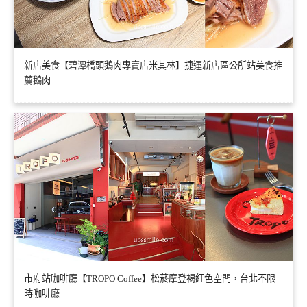
新店美食【碧潭橋頭鵝肉專賣店米其林】捷運新店區公所站美食推
薦鵝肉
市府站咖啡廳【TROPO Coffee】松菸摩登褐紅色空間，台北不限
時咖啡廳