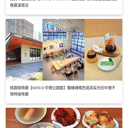
餐廳漢堡店
桃園咖啡廳【MINI.D 中壢公園館】獨棟磚橘色挑高採光的中壢不
限時咖啡廳