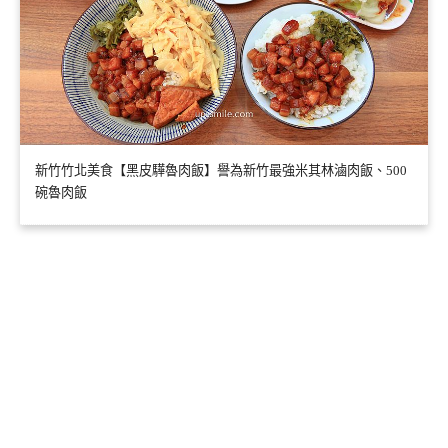
新竹竹北美食【黑皮驊魯肉飯】譽為新竹最強米其林滷肉飯、500
碗魯肉飯