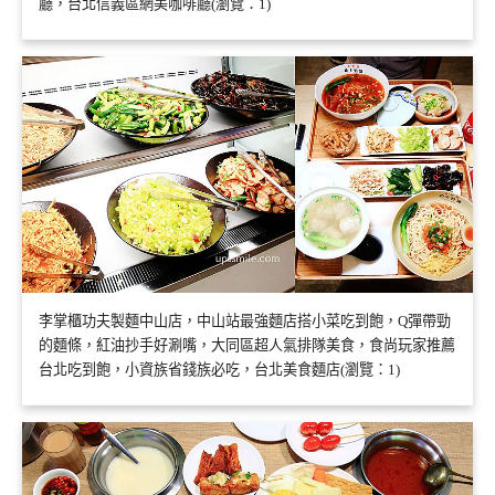
廳，台北信義區網美咖啡廳(瀏覽：1)
李掌櫃功夫製麵中山店，中山站最強麵店搭小菜吃到飽，Q彈帶勁
的麵條，紅油抄手好涮嘴，大同區超人氣排隊美食，食尚玩家推薦
台北吃到飽，小資族省錢族必吃，台北美食麵店(瀏覽：1)