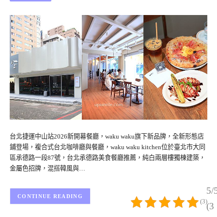
台北捷運中山站2026新開幕餐廳，waku waku旗下新品牌，全新形態店
鋪登場，複合式台北咖啡廳與餐廳，waku waku kitchen位於臺北市大同
區承德路一段87號，台北承德路美食餐廳推薦，純白兩層樓獨棟建築，
金屬色招牌，混搭韓風與…
5/
CONTINUE READING
(3)
(3