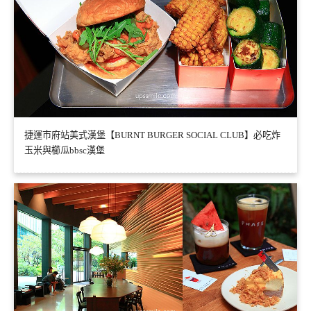
捷運市府站美式漢堡【BURNT BURGER SOCIAL CLUB】必吃炸
玉米與櫛瓜bbsc漢堡