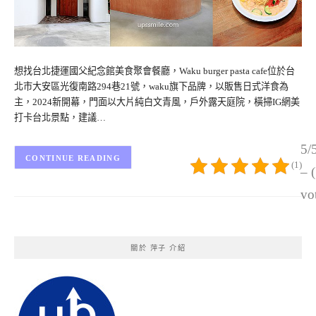
想找台北捷運國父紀念館美食聚會餐廳，Waku burger pasta cafe位於台
北市大安區光復南路294巷21號，waku旗下品牌，以販售日式洋食為
主，2024新開幕，門面以大片純白文青風，戶外露天庭院，橫掃IG網美
打卡台北景點，建議…
5/
CONTINUE READING
(1)
– 
vo
關於 萍子 介紹