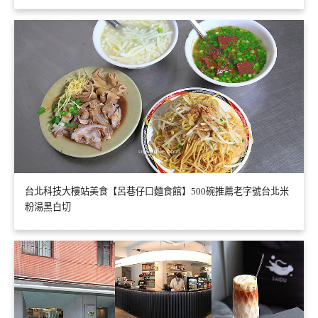
台北科技大樓站美食【呂巷仔口麵食館】500碗推薦老字號台北米
粉湯黑白切