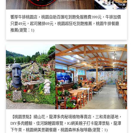
饗厚牛排桃園店，桃園自助百匯吃到飽免服務費399元，牛排加價
只要49元，起司豬排69元，桃園超狂吃到飽推薦，桃園牛排餐廳
推薦(瀏覽：1)
【桃園景點】繞山花，龍潭多肉秘境植物專賣店，三和青創基地，
DIY多肉體驗、佳河錦鯉園導覽，IG網美親子打卡龍潭景點，龍潭
下午茶，桃園網美景觀餐廳，桃園森林系咖啡廳(瀏覽：1)