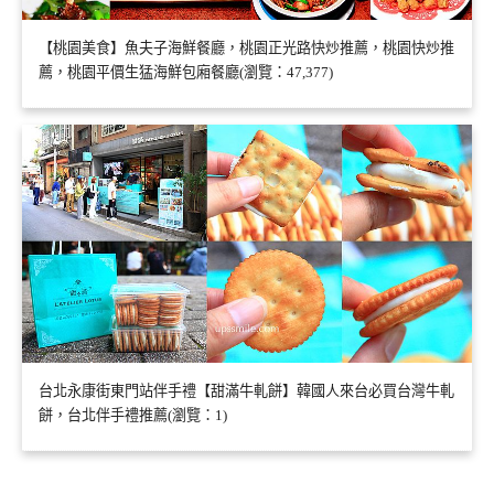
【桃園美食】魚夫子海鮮餐廳，桃園正光路快炒推薦，桃園快炒推
薦，桃園平價生猛海鮮包廂餐廳(瀏覽：47,377)
台北永康街東門站伴手禮【甜滿牛軋餅】韓國人來台必買台灣牛軋
餅，台北伴手禮推薦(瀏覽：1)