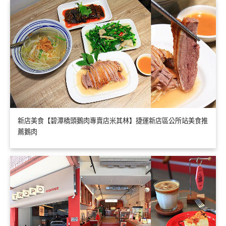
新店美食【碧潭橋頭鵝肉專賣店米其林】捷運新店區公所站美食推
薦鵝肉