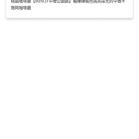
桃園咖啡廳【MINI.D 中壢公園館】獨棟磚橘色挑高採光的中壢不
限時咖啡廳