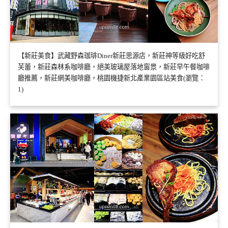
【新莊美食】武藏野森珈琲Diner新莊思源店，新莊神等級好吃舒
芙蕾，新莊森林系咖啡廳，絕美玻璃屋落地窗景，新莊早午餐咖啡
廳推薦，新莊網美咖啡廳，桃園機捷新北產業園區站美食(瀏覽：
1)