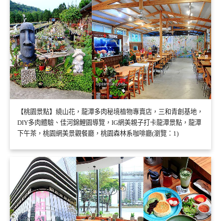
【桃園景點】繞山花，龍潭多肉秘境植物專賣店，三和青創基地，
DIY多肉體驗、佳河錦鯉園導覽，IG網美親子打卡龍潭景點，龍潭
下午茶，桃園網美景觀餐廳，桃園森林系咖啡廳(瀏覽：1)