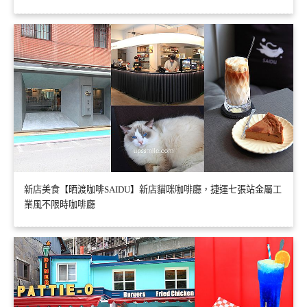
新店美食【晒渡咖啡SAIDU】新店貓咪咖啡廳，捷運七張站金屬工
業風不限時咖啡廳