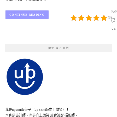
5/
CONTINUE READING
(3)
(3
vo
關於 萍子 介紹
我是upssmile萍子（up’s smile向上微笑）！
本身是設計師，也是向上微笑 旅食設影 攝影師。