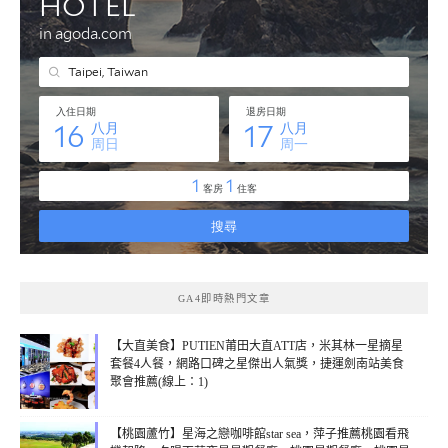
GA4即時熱門文章
【大直美食】PUTIEN莆田大直ATT店，米其林一星摘星
套餐4人餐，網路口碑之星傑出人氣獎，捷運劍南站美食
聚會推薦(線上：1)
【桃園蘆竹】星海之戀咖啡館star sea，萍子推薦桃園看飛