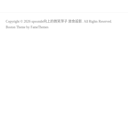
Copyright © 2026 upssmile向上的微笑萍子 旅食設影. All Rights Reserved.
Boston Theme by
FameThemes