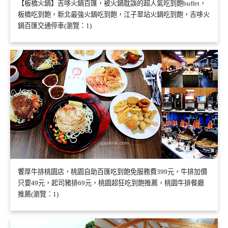
【板橋火鍋】吉哆火鍋百匯，被火鍋耽誤的超人氣吃到飽buffet，
板橋吃到飽，新北最強火鍋吃到飽，江子翠站火鍋吃到飽，吉哆火
鍋百匯交通停車(瀏覽：1)
饗厚牛排桃園店，桃園自助百匯吃到飽免服務費399元，牛排加價
只要49元，起司豬排69元，桃園超狂吃到飽推薦，桃園牛排餐廳
推薦(瀏覽：1)