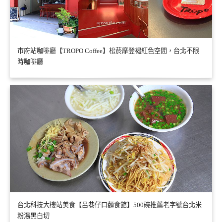
市府站咖啡廳【TROPO Coffee】松菸摩登褐紅色空間，台北不限
時咖啡廳
台北科技大樓站美食【呂巷仔口麵食館】500碗推薦老字號台北米
粉湯黑白切