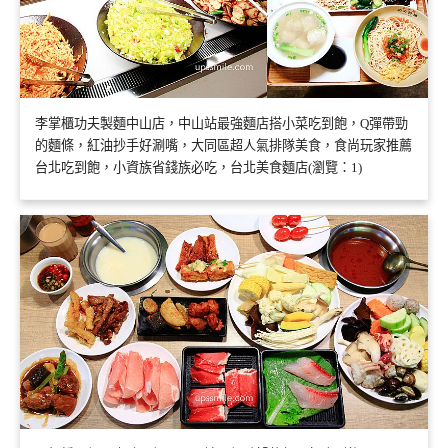
李掌櫃功夫製麵中山店，中山站最強麵店搭小菜吃到飽，Q彈帶勁
的麵條，紅油抄手好涮嘴，大同區超人氣排隊美食，食尚玩家推薦
台北吃到飽，小資族省錢族必吃，台北美食麵店(瀏覽：1)