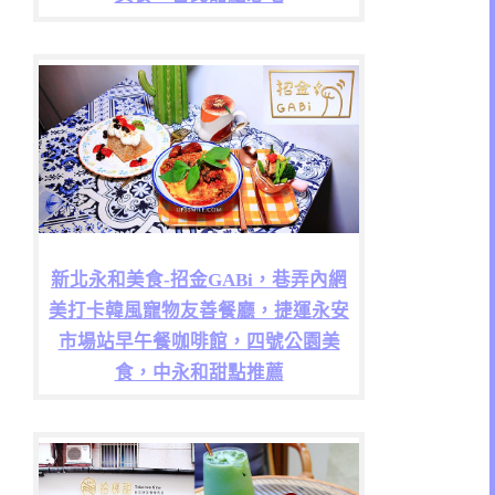
新北永和美食-招金GABi，巷弄內網
美打卡韓風寵物友善餐廳，捷運永安
市場站早午餐咖啡館，四號公園美
食，中永和甜點推薦