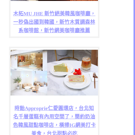
木柘MU JHE 新竹絕美韓風咖啡廳，
一秒偽出國到韓國，新竹木質調森林
系咖啡館，新竹網美咖啡廳推薦
時飴Approprie仁愛圓環店，台北知
名千層蛋糕有內用空間了，簡約奶油
色韓風甜點咖啡店，橫掃IG網美打卡
美食，台北甜點必吃