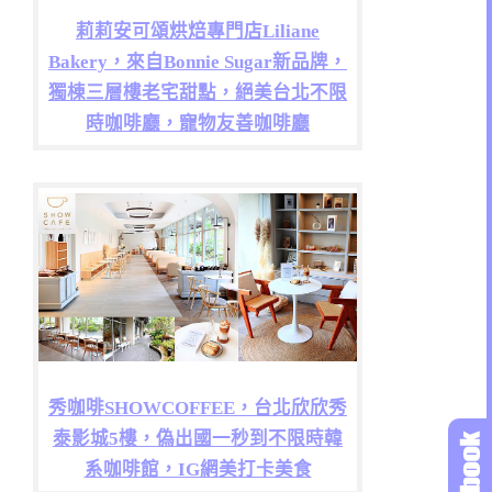
莉莉安可頌烘焙專門店Liliane
Bakery，來自Bonnie Sugar新品牌，
獨棟三層樓老宅甜點，絕美台北不限
時咖啡廳，寵物友善咖啡廳
秀咖啡SHOWCOFFEE，台北欣欣秀
泰影城5樓，偽出國一秒到不限時韓
系咖啡館，IG網美打卡美食