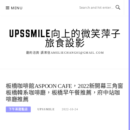
Skip
MENU
to
content
UPSSMILE向上的微笑萍子
旅食設影
邀約洽詢 請來信AMELIECHANG05@GMAIL.COM
板橋咖啡館ASPOON CAFE，2022新開幕三角窗
板橋韓系咖啡廳，板橋早午餐推薦，府中站咖
啡廳推薦
下午茶甜點店
UPSSMILE
2022-10-24