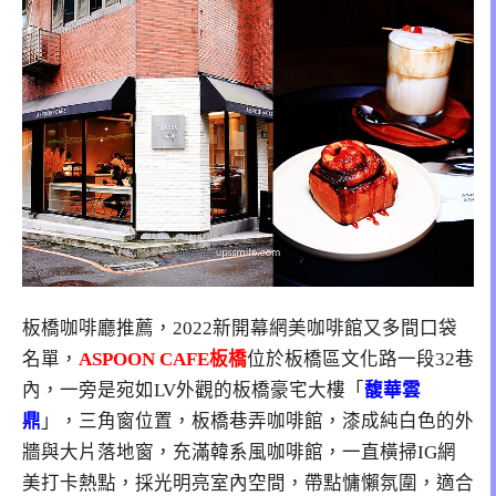
板橋咖啡廳推薦，2022新開幕網美咖啡館又多間口袋
名單，
ASPOON CAFE板橋
位於
板橋區文化路一段32巷
內
，一旁是宛如LV外觀的板橋豪宅大樓「
馥華雲
鼎
」，三角窗位置，板橋巷弄咖啡館，漆成純白色的外
牆與大片落地窗，充滿韓系風咖啡館，一直橫掃IG網
美打卡熱點，採光明亮室內空間，帶點慵懶氛圍，適合