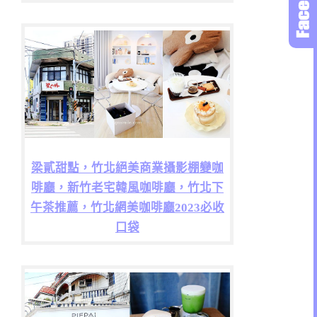
梁貳甜點，竹北絕美商業攝影棚變咖
啡廳，新竹老宅韓風咖啡廳，竹北下
午茶推薦，竹北網美咖啡廳2023必收
口袋