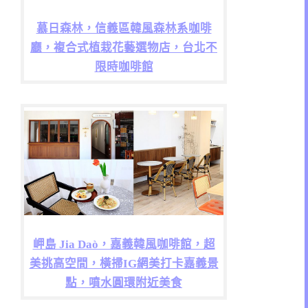
慕日森林，信義區韓風森林系咖啡
廳，複合式植栽花藝選物店，台北不
限時咖啡館
岬島 Jia Daò，嘉義韓風咖啡館，超
美挑高空間，橫掃IG網美打卡嘉義景
點，噴水圓環附近美食