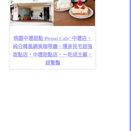
桃園中壢甜點 Piepai Cafe’ 中壢店，
純白韓風網美咖啡廳，隱身民宅超強
甜點店，中壢甜點店，一吃成主顧，
超驚豔