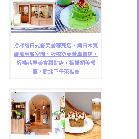
拾梯甜日式舒芙蕾專売店，純白木質
韓風用餐空間，板橋舒芙蕾專賣店，
板橋巷弄美食甜點店，板橋網美餐
廳，新北下午茶推薦