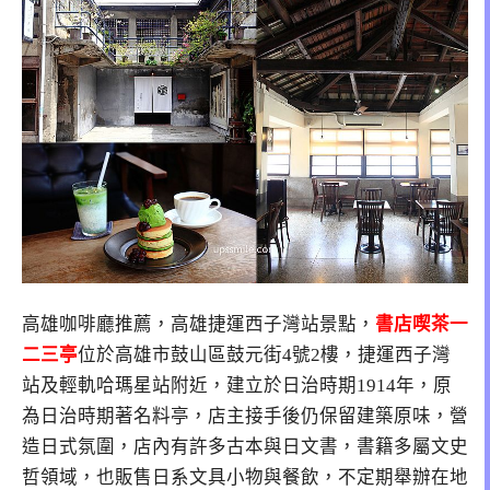
高雄咖啡廳推薦，高雄捷運西子灣站景點，
書店喫茶一
二三亭
位於高雄市鼓山區鼓元街4號2樓，捷運西子灣
站及輕軌哈瑪星站附近，建立於日治時期1914年，原
為日治時期著名料亭，店主接手後仍保留建築原味，營
造日式氛圍，店內有許多古本與日文書，書籍多屬文史
哲領域，也販售日系文具小物與餐飲，不定期舉辦在地