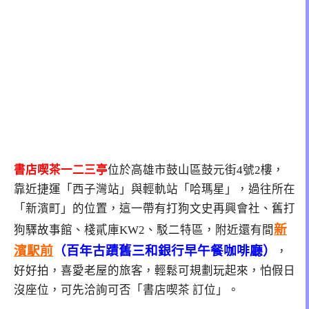
書店喫茶一二三亭
位於高雄市鼓山區鼓元街4號2樓，
靠近捷運「西子灣站」與輕軌站「哈瑪星」，過往所在
「新濱町」的位置，這一帶有打狗文史再興會社、舊打
新
狗驛故事館、棧貳庫KW2、駁二特區，附近還有間
濱駅前
（百年古蹟舊三和銀行早午餐咖啡廳）
，
好好拍，喜愛老屋的旅客，輕鬆可規劃玩起來，怕假日
沒座位，可先洽詢可否「書店喫茶 訂位」。