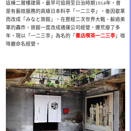
這棟二層樓建築，最早可追朔至日治時期1914年，曾
是有藝妓服務的高級日本料亭「一二三亭」，後因歇業
而改成「みなと旅館」，在歷經二次世界大戰、躲過美
軍的轟炸，旅館一度改成通運公司經營，遷荒廢了多
年，現以「一二三亭」為名的「
書店喫茶一二三亭
」咖
啡廳命名經營。