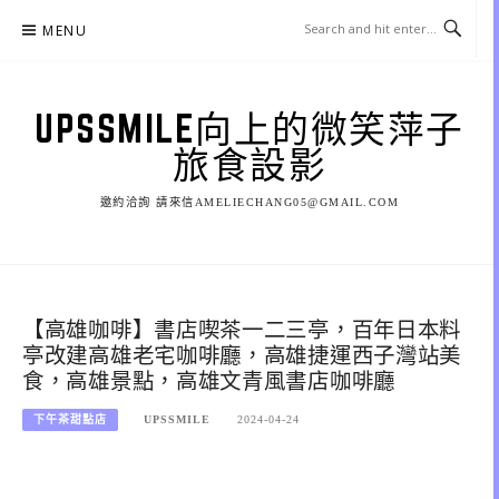
Skip
MENU
to
content
UPSSMILE向上的微笑萍子
旅食設影
邀約洽詢 請來信AMELIECHANG05@GMAIL.COM
【高雄咖啡】書店喫茶一二三亭，百年日本料
亭改建高雄老宅咖啡廳，高雄捷運西子灣站美
食，高雄景點，高雄文青風書店咖啡廳
下午茶甜點店
UPSSMILE
2024-04-24