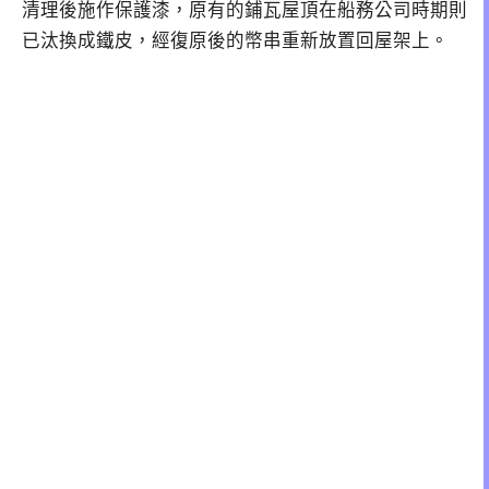
清理後施作保護漆，原有的鋪瓦屋頂在船務公司時期則
已汰換成鐵皮，經復原後的幣串重新放置回屋架上。