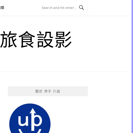
相關
子 旅食設影
關於 萍子 介紹