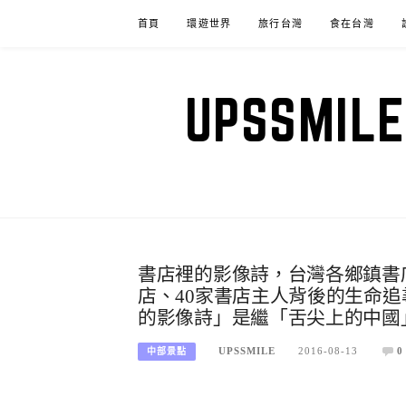
Skip
首頁
環遊世界
旅行台灣
食在台灣
to
content
UPSSM
書店裡的影像詩，台灣各鄉鎮書
店、40家書店主人背後的生命追
的影像詩」是繼「舌尖上的中國
UPSSMILE
2016-08-13
0
中部景點