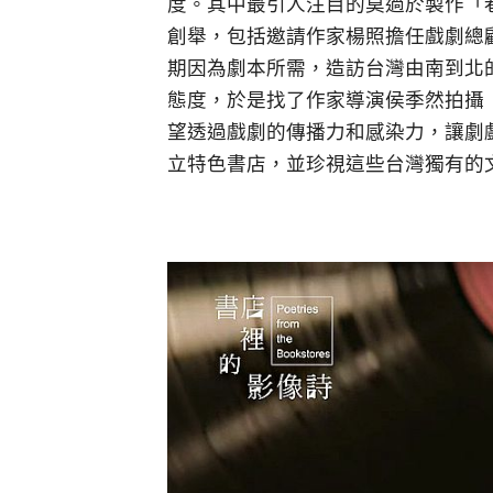
度。其中最引人注目的莫過於製作「
創舉，包括邀請作家楊照擔任戲劇總
期因為劇本所需，造訪台灣由南到北
態度，於是找了作家導演侯季然拍攝
望透過戲劇的傳播力和感染力，讓劇
立特色書店，並珍視這些台灣獨有的