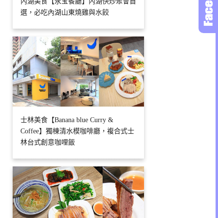
內湖美食【永宝餐廳】內湖快炒聚會首
選，必吃內湖山東燒雞與水餃
士林美食【Banana blue Curry &
Coffee】獨棟清水模咖啡廳，複合式士
林台式創意咖哩飯