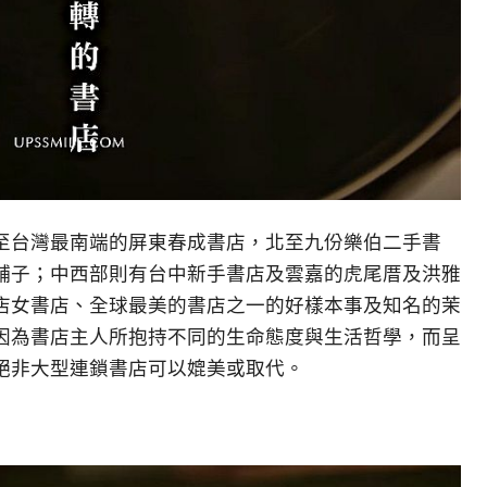
南至台灣最南端的屏東春成書店，北至九份樂伯二手書
舖子；中西部則有台中新手書店及雲嘉的虎尾厝及洪雅
店女書店、全球最美的書店之一的好樣本事及知名的茉
因為書店主人所抱持不同的生命態度與生活哲學，而呈
絕非大型連鎖書店可以媲美或取代。