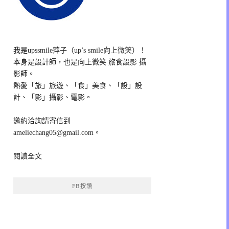
我是upssmile萍子（up’s smile向上微笑）！
本身是設計師，也是向上微笑 旅食設影 攝
影師。
熱愛「旅」旅遊、「食」美食、「設」設
計、「影」攝影、電影。
邀約洽詢請寄信到
ameliechang05@gmail.com。
閱讀全文
FB按讚