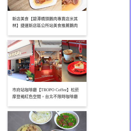
新店美食【碧潭橋頭鵝肉專賣店米其
林】捷運新店區公所站美食推薦鵝肉
市府站咖啡廳【TROPO Coffee】松菸
摩登褐紅色空間，台北不限時咖啡廳