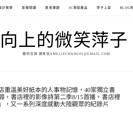
設計美學
影像閱讀
美食專題
3C美妝產品
萍子上菜
BLOG
ILE向上的微笑萍
邀約洽詢 請來信AMELIECHANG05@GMAIL.COM
店重溫美好紙本的人事物記憶，40家獨立書
尋，書店裡的影像詩第二季8/15首播，書店裡
」，又一系列深度感動大陸觀眾的紀錄片