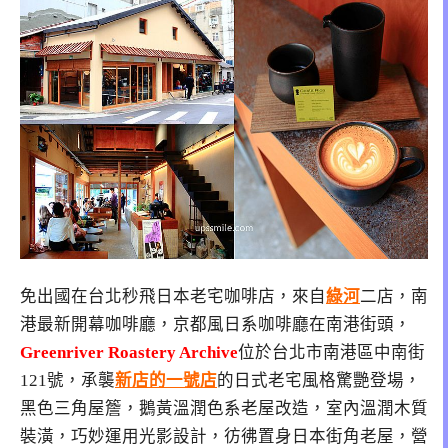
免出國在台北秒飛日本老宅咖啡店，來自
綠河
二店，南
港最新開幕咖啡廳，京都風日系咖啡廳在南港街頭，
Greenriver Roastery Archive
位於台北市南港區中南街
121號，承襲
新店的一號店
的日式老宅風格驚艷登場，
黑色三角屋簷，鵝黃溫潤色系老屋改造，室內溫潤木質
裝潢，巧妙運用光影設計，彷彿置身日本街角老屋，營