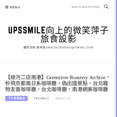
Skip
MENU
to
content
UPSSMILE向上的微笑萍子
旅食設影
邀約洽詢 請來信AMELIECHANG05@GMAIL.COM
【綠河二店南港】Greenriver Roastery Archive，
秒飛京都風日系咖啡廳，偽出國景點，台北寵
物友善咖啡廳，台北咖啡廳，南港網美咖啡廳
下午茶甜點店
UPSSMILE
2024-11-13