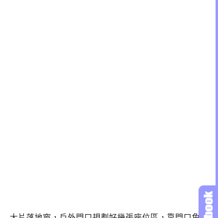
大片落地窗，戶外門口規劃好幾張座位區，靠門口角