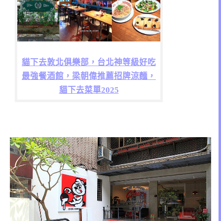
貓下去敦北俱樂部，台北神等級好吃
最強餐酒館，梁朝偉推薦招牌涼麵，
貓下去菜單2025