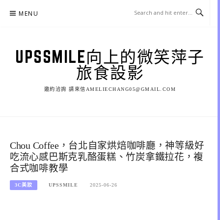
Skip
MENU
to
content
UPSSMILE向上的微笑萍子
旅食設影
邀約洽詢 請來信AMELIECHANG05@GMAIL.COM
Chou Coffee，台北自家烘焙咖啡廳，神等級好
吃流心感巴斯克乳酪蛋糕、竹炭拿鐵拉花，複
合式咖啡教學
3C美妝
UPSSMILE
2025-06-26