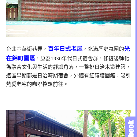
百年日式老屋
光
台北金華街巷弄，
，充滿歷史氛圍的
在錦町園區
，原為1930年代日式宿舍群，修復後轉化
為融合文化與生活的靜謐角落，一整排日治木造建築，
這區早期都是日治時期宿舍，外牆有紅磚牆圍籬，吸引
熱愛老宅的咖啡控想前往。