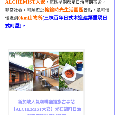
ALCHEMIST大安
，這區早期都是日治時期宿舍，
榕錦時光生活園區
非常壯觀，可順遊逛
景點，還可慢
0km山物所
(三棟百年日式木造建築重現日
慢逛到
式町屋)。
新加坡人氣咖啡廳插旗古亭站
【ALCHEMIST大安】光在錦町日治