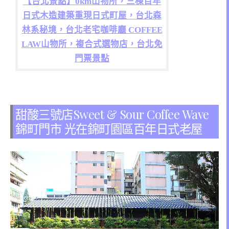
【台北景點】0km山物所，三棟百年
日式木造建築重現日式町屋，台北森
林系秘境，台北老宅咖啡廳 COFFEE
LAW山物所，複合式選物店，台北免
門票景點
甜酸三號店Sweet & Sour Coffee Wave
錦町門市 光在錦町園區百年日式老屋