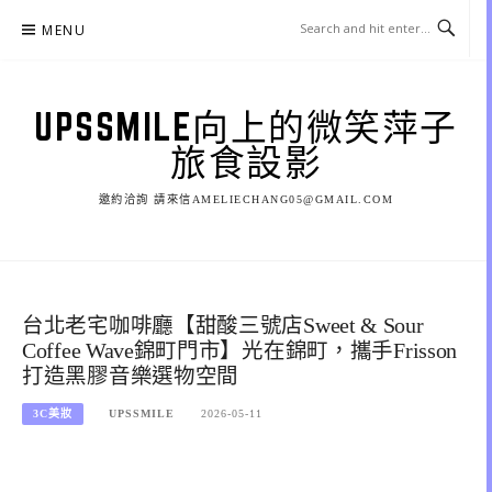
Skip
MENU
to
content
UPSSMILE向上的微笑萍子
旅食設影
邀約洽詢 請來信AMELIECHANG05@GMAIL.COM
台北老宅咖啡廳【甜酸三號店Sweet & Sour
Coffee Wave錦町門市】光在錦町，攜手Frisson
打造黑膠音樂選物空間
3C美妝
UPSSMILE
2026-05-11