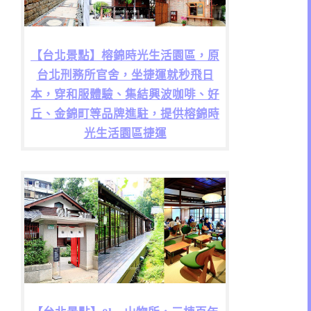
【台北景點】榕錦時光生活園區，原
台北刑務所官舍，坐捷運就秒飛日
本，穿和服體驗、集結興波咖啡、好
丘、金錦町等品牌進駐，提供榕錦時
光生活園區捷運