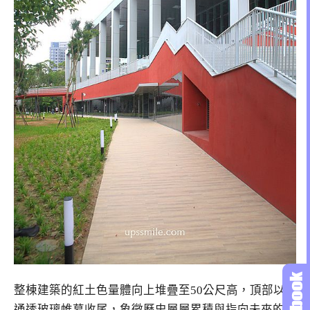
整棟建築的紅土色量體向上堆疊至50公尺高，頂部以
通透玻璃帷幕收尾，象徵歷史層層累積與指向未來的延