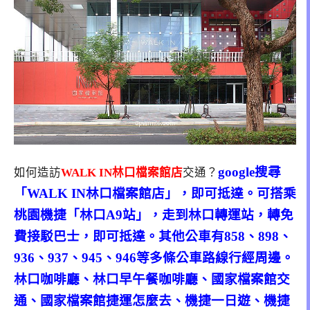
google搜尋
如何造訪
WALK IN林口檔案館店
交通？
「WALK IN林口檔案館店」，即可抵達。可搭乘
桃園機捷「林口A9站」，走到林口轉運站，轉免
費接駁巴士，即可抵達。其他公車有858、898、
936、937、945、946等多條公車路線行經周邊。
林口咖啡廳、林口早午餐咖啡廳、國家檔案館交
通、國家檔案館捷運怎麼去、機捷一日遊、機捷