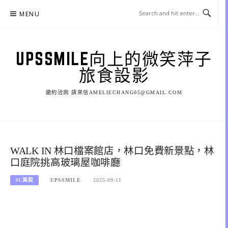
Skip
MENU
to
content
UPSSMILE向上的微笑萍子
旅食設影
邀約洽詢 請來信AMELIECHANG05@GMAIL.COM
WALK IN 林口檔案館店，林口免費新景點，林
口庭院挑高玻璃屋咖啡廳
3C美妝
UPSSMILE
2025-09-11