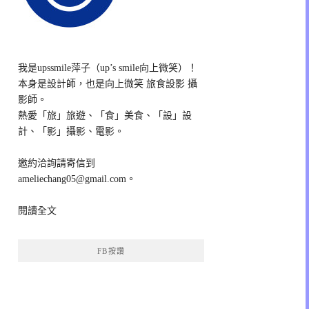
我是upssmile萍子（up’s smile向上微笑）！
本身是設計師，也是向上微笑 旅食設影 攝
影師。
熱愛「旅」旅遊、「食」美食、「設」設
計、「影」攝影、電影。
邀約洽詢請寄信到
ameliechang05@gmail.com。
閱讀全文
FB按讚