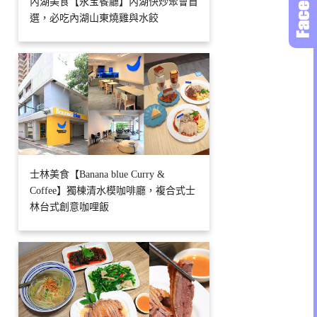
內湖美食【永宝餐廳】內湖快炒聚會首
選，必吃內湖山東燒雞與水餃
士林美食【Banana blue Curry &
Coffee】獨棟清水模咖啡廳，複合式士
林台式創意咖哩飯