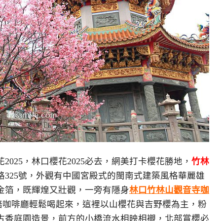
025，林口櫻花2025必去，網美打卡櫻花勝地，
竹林
路325號，外觀有中國宮殿式的閩南式建築風格華麗雄
金箔，既輝煌又壯觀，一旁有隱身
林口竹林山觀音寺咖
焙咖啡廳輕鬆喝起來，這裡以山櫻花與吉野櫻為主，粉
古香庭園造景，前方的小橋流水相映相襯，北部賞櫻必