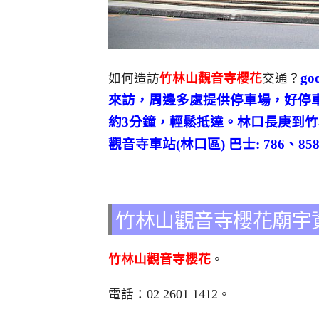
g
如何造訪
竹林山觀音寺櫻花
交通？
來訪，周邊多處提供停車場，好停車
約3分鐘，輕鬆抵達。林口長庚到
觀音寺車站(林口區) 巴士: 786、8
竹林山觀音寺櫻花廟宇
竹林山觀音寺櫻花
。
電話：
02 2601 1412
。