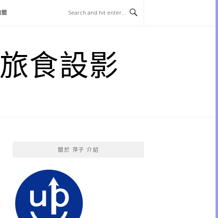
相關
子 旅食設影
關於 萍子 介紹