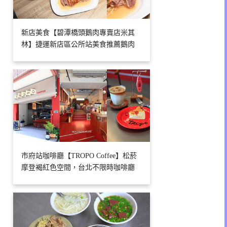
新店美食【碧潭橋頭鵝肉專賣店米其
林】捷運新店區公所站美食推薦鵝肉
市府站咖啡廳【TROPO Coffee】松菸
摩登褐紅色空間，台北不限時咖啡廳