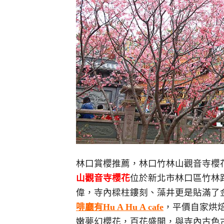
林口賞櫻推薦，林口竹林山觀音寺櫻花2
山觀音寺櫻花
位於新北市林口區竹林
偉，寺內樑柱鏤刻、藻井更是貼滿了
啡廳有Hu A Hu A cafe
，平價自家烘
嫩夢幻櫻花，百花盛開，與寺內古色