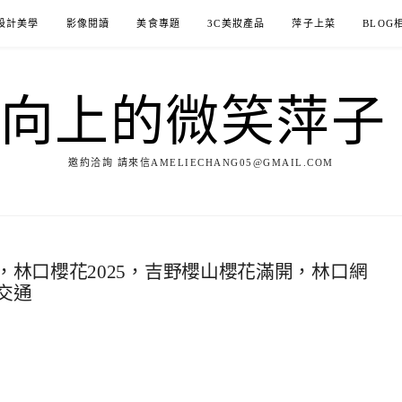
設計美學
影像閱讀
美食專題
3C美妝產品
萍子上菜
BLOG
ILE向上的微笑萍
邀約洽詢 請來信AMELIECHANG05@GMAIL.COM
林口櫻花2025，吉野櫻山櫻花滿開，林口網
交通