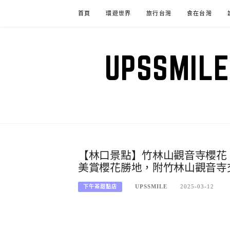
Skip
首頁
環遊世界
旅行台灣
食在台灣
to
content
UPSSM
【林口景點】竹林山觀音寺櫻花，
美賞櫻花勝地，附竹林山觀音寺
UPSSMILE
2025-03-12
下午茶甜點店