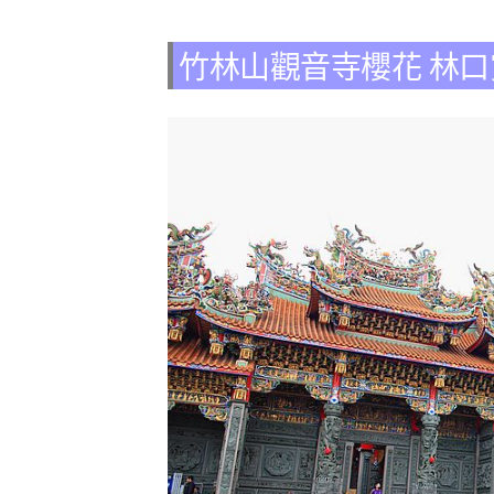
竹林山觀音寺櫻花 林