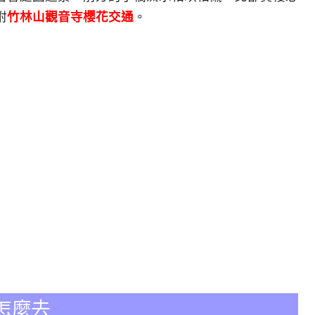
附
竹林山觀音寺櫻花交通
。
怎麼去