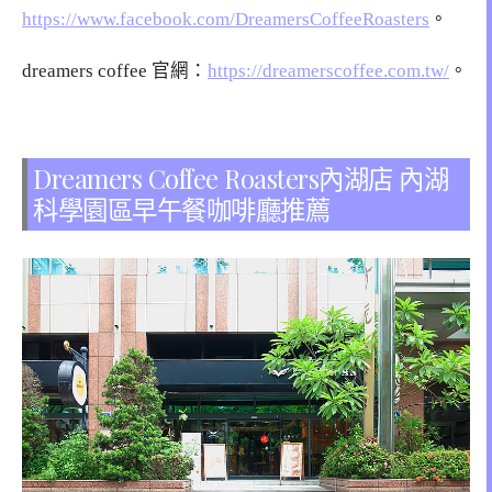
https://www.facebook.com/DreamersCoffeeRoasters
。
dreamers coffee 官網：
https://dreamerscoffee.com.tw/
。
Dreamers Coffee Roasters內湖店 內湖
科學園區早午餐咖啡廳推薦