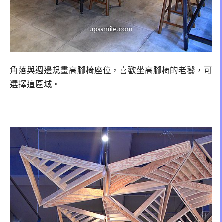
角落與週邊規畫高腳椅座位，喜歡坐高腳椅的老饕，可
選擇這區域。