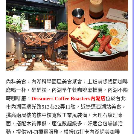
內科美食，內湖科學園區美食聚會，上班前想找間咖啡
廳喝一杯，醒醒腦，內湖早午餐咖啡廳推薦，內湖不限
時咖啡廳，
Dreamers Coffee Roasters內湖店
位於台北
市內湖區瑞光路513巷22弄11號，近捷運西湖站美食，
挑高兩層樓的樓中樓寬敞工業風裝潢，大理石紋理桌
面，搭配木質傢俱，座位數超級多，好適合包場辦活
動，提供Wi-Fi插電服務，橫掃IG打卡內湖網美咖啡