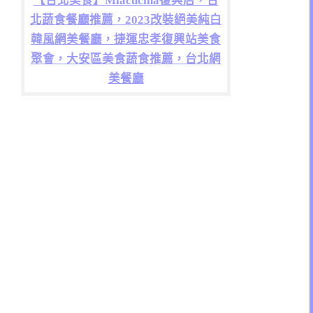
【台北美食】Miacucina復興店，台
北蔬食餐廳推薦，2023改裝絕美純白
韓風網美餐廳，捷運忠孝復興站美食
聚會，大安區美食蔬食推薦，台北網
美餐廳