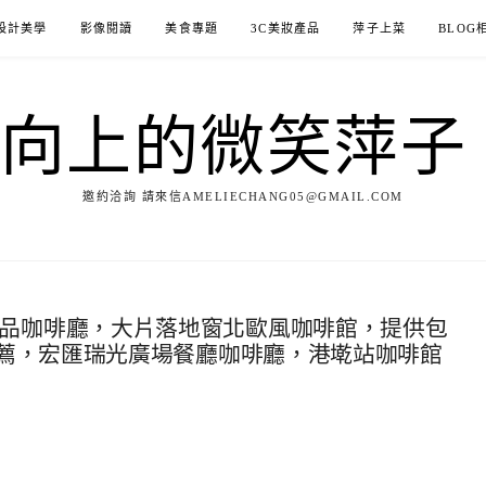
設計美學
影像閱讀
美食專題
3C美妝產品
萍子上菜
BLOG
ILE向上的微笑萍
邀約洽詢 請來信AMELIECHANG05@GMAIL.COM
智慧手沖精品咖啡廳，大片落地窗北歐風咖啡館，提供包
薦，宏匯瑞光廣場餐廳咖啡廳，港墘站咖啡館