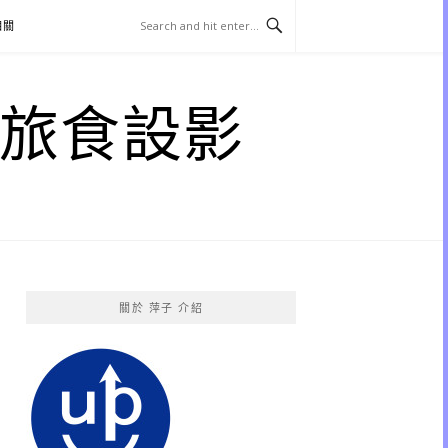
相關
子 旅食設影
關於 萍子 介紹