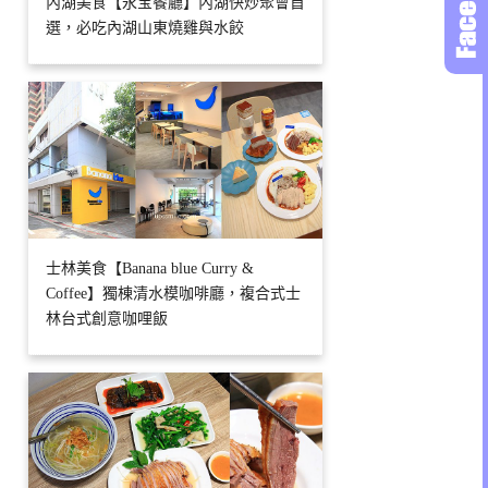
內湖美食【永宝餐廳】內湖快炒聚會首
選，必吃內湖山東燒雞與水餃
士林美食【Banana blue Curry &
Coffee】獨棟清水模咖啡廳，複合式士
林台式創意咖哩飯