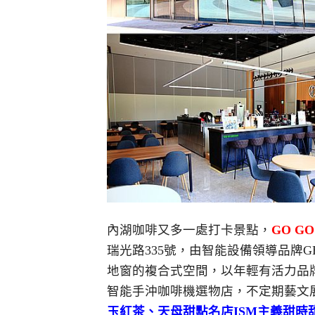
內湖咖啡又多一處打卡景點，
GO G
瑞光路335號，由智能設備領導品牌G
地窗的複合式空間，以年輕有活力品
智能手沖咖啡機選物店，不定期藝文
玉紅茶、天母甜點名店ISM主義甜時