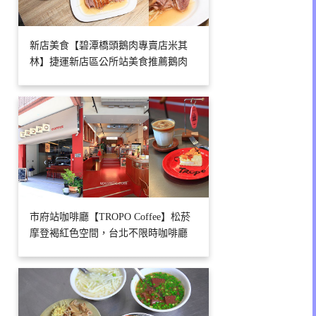
新店美食【碧潭橋頭鵝肉專賣店米其
林】捷運新店區公所站美食推薦鵝肉
市府站咖啡廳【TROPO Coffee】松菸
摩登褐紅色空間，台北不限時咖啡廳