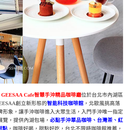
O GEESAA Cafe智慧手沖精品咖啡廳
位於台北市內湖區
EESAA創立新形態的
智能科技咖啡館
，北歐風挑高落
牌形象，讓手沖咖啡進入大眾生活，入門手沖唯一指定
展覽，提供內湖包場，
必點手沖單品咖啡、台灣茶、紅
甜點
，咖啡好喝，甜點好吃，台北不限時咖啡館推薦，