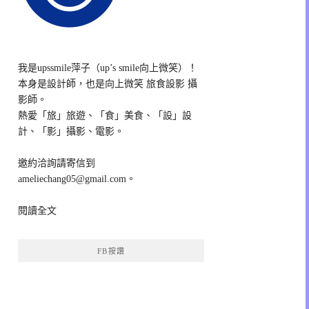
我是upssmile萍子（up’s smile向上微笑）！
本身是設計師，也是向上微笑 旅食設影 攝
影師。
熱愛「旅」旅遊、「食」美食、「設」設
計、「影」攝影、電影。
邀約洽詢請寄信到
ameliechang05@gmail.com。
閱讀全文
FB按讚