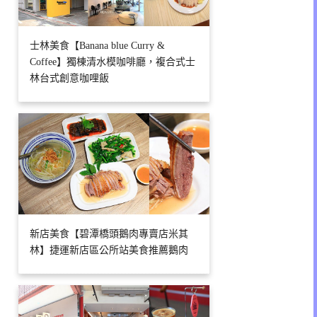
士林美食【Banana blue Curry &
Coffee】獨棟清水模咖啡廳，複合式士
林台式創意咖哩飯
新店美食【碧潭橋頭鵝肉專賣店米其
林】捷運新店區公所站美食推薦鵝肉