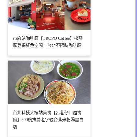
市府站咖啡廳【TROPO Coffee】松菸
摩登褐紅色空間，台北不限時咖啡廳
台北科技大樓站美食【呂巷仔口麵食
館】500碗推薦老字號台北米粉湯黑白
切