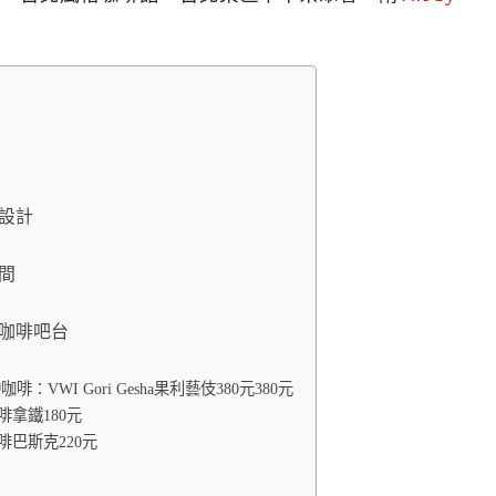
窗設計
白空間
感的咖啡吧台
咖啡：VWI Gori Gesha果利藝伎380元380元
咖啡拿鐵180元
咖啡巴斯克220元