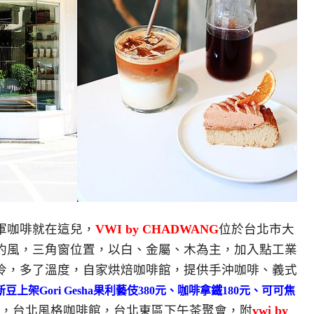
軍咖啡就在這兒，
VWI by CHADWANG
位於台北市大
簡約風，三角窗位置，以白、金屬、木為主，加入點工業
冷，多了溫度，自家烘焙咖啡館，提供手沖咖啡、義式
豆上架Gori Gesha果利藝伎380元、咖啡拿鐵180元、可可焦
，台北風格咖啡館，台北東區下午茶聚會，附
vwi by