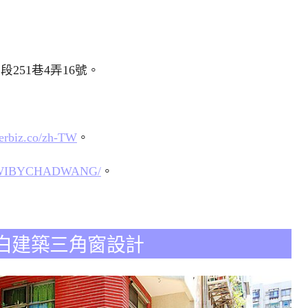
251巷4弄16號。
erbiz.co/zh-TW
。
m/VWIBYCHADWANG/
。
G 純白建築三角窗設計