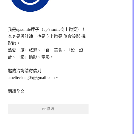
我是upssmile萍子（up’s smile向上微笑）！
本身是設計師，也是向上微笑 旅食設影 攝
影師。
熱愛「旅」旅遊、「食」美食、「設」設
計、「影」攝影、電影。
邀約洽詢請寄信到
ameliechang05@gmail.com。
閱讀全文
FB按讚