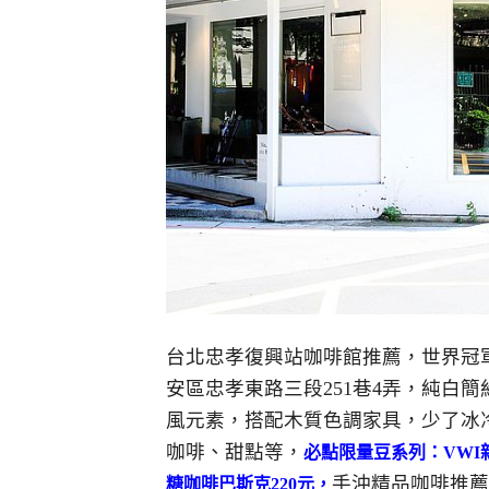
台北忠孝復興站咖啡館推薦，世界冠
安區忠孝東路三段251巷4弄，純白
風元素，搭配木質色調家具，少了冰
咖啡、甜點等，
必點
限量豆系列：VWI新
手沖精品咖啡推薦
糖咖啡巴斯克220元，