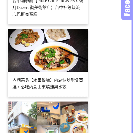
台中咖啡廳【Phase Coffee Roasters x 碧
月Dessert 勤美術館店】台中神等級流
心巴斯克蛋糕
內湖美食【永宝餐廳】內湖快炒聚會首
選，必吃內湖山東燒雞與水餃