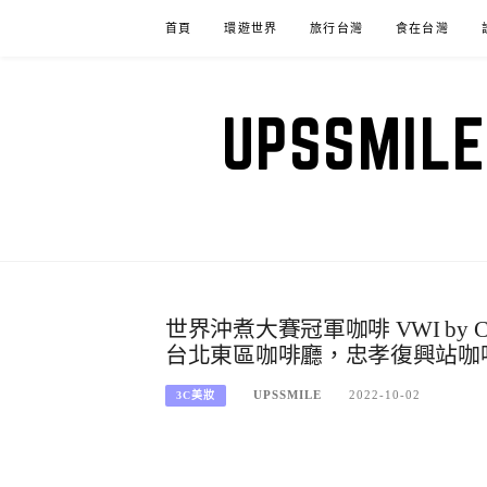
Skip
首頁
環遊世界
旅行台灣
食在台灣
to
content
UPSSM
世界沖煮大賽冠軍咖啡 VWI by
台北東區咖啡廳，忠孝復興站咖
UPSSMILE
2022-10-02
3C美妝