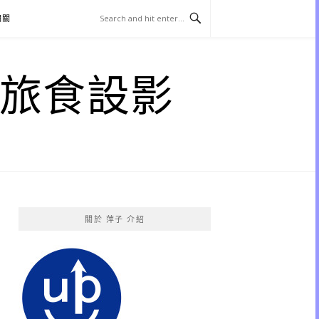
相關
子 旅食設影
關於 萍子 介紹