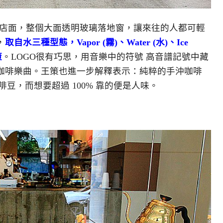
店面，整個大面透明玻璃落地窗，讓來往的人都可輕
，
取自水三種型態，
Vapor (霧)、Water (水)、Ice
策
。LOGO很有巧思，用音樂中的符號 高音譜記號中藏
咖啡樂曲。王策也進一步解釋表示：純粹的手沖咖啡
咖啡豆，而想要超過 100% 靠的便是人味。