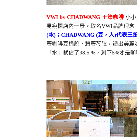
VWI by CHADWANG 王策咖啡
小小
易窺探店內一景。取名VWI品牌理念
(冰)；CHADWANG (豆，人)代表王
著咖啡豆樣貌，藉著琴弦，譜出美麗
「水」就佔了98.5 %，剩下5%才是