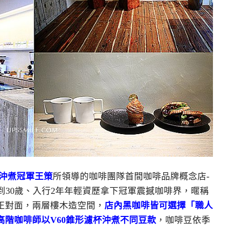
咖啡沖煮冠軍王策
所領導的咖啡團隊首間咖啡品牌概念店-
到30歲、入行2年年輕資歷拿下冠軍震撼咖啡界，暱稱
正對面，兩層樓木造空間，
店內黑咖啡皆可選擇「職人
階咖啡師以V60錐形濾杯沖煮不同豆款
，咖啡豆依季