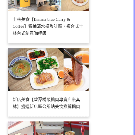
士林美食【Banana blue Curry &
Coffee】獨棟清水模咖啡廳，複合式士
林台式創意咖哩飯
新店美食【碧潭橋頭鵝肉專賣店米其
林】捷運新店區公所站美食推薦鵝肉