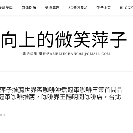
設計美學
影像閱讀
美食專題
3C美妝產品
萍子上菜
BLOG
ILE向上的微笑萍
邀約洽詢 請來信AMELIECHANG05@GMAIL.COM
策咖啡，萍子推薦世界盃咖啡沖煮冠軍咖啡王策首間品
冠軍咖啡推薦，咖啡界王陽明開咖啡店，台北
0