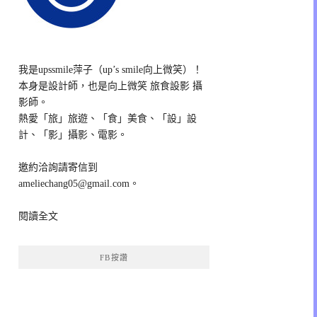
我是upssmile萍子（up’s smile向上微笑）！
本身是設計師，也是向上微笑 旅食設影 攝
影師。
熱愛「旅」旅遊、「食」美食、「設」設
計、「影」攝影、電影。
邀約洽詢請寄信到
ameliechang05@gmail.com。
閱讀全文
FB按讚