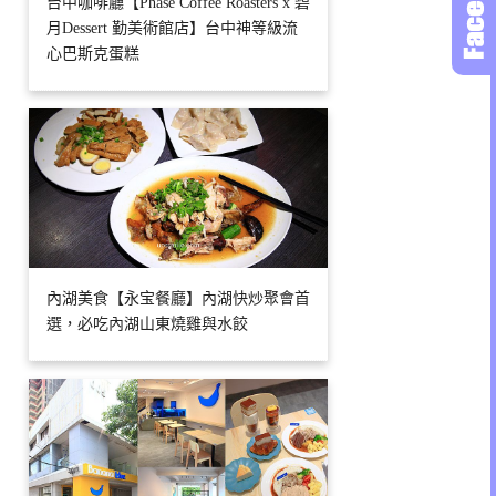
台中咖啡廳【Phase Coffee Roasters x 碧
月Dessert 勤美術館店】台中神等級流
心巴斯克蛋糕
內湖美食【永宝餐廳】內湖快炒聚會首
選，必吃內湖山東燒雞與水餃