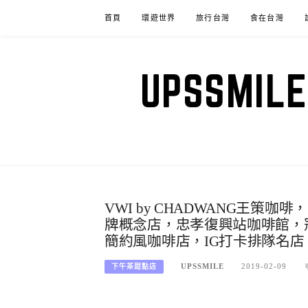
Skip
首頁
環遊世界
旅行台灣
食在台灣
to
content
UPSSM
VWI by CHADWANG王
牌概念店，忠孝復興站咖啡館，
簡約風咖啡店，IG打卡排隊名店
UPSSMILE
2019-02-09
下午茶甜點店