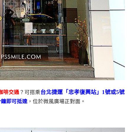
台北捷運「忠孝復興站」1號或5號
策咖啡交通
？可搭乘
分鐘即可抵達
，位於微風廣場正對面。