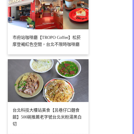
市府站咖啡廳【TROPO Coffee】松菸
摩登褐紅色空間，台北不限時咖啡廳
台北科技大樓站美食【呂巷仔口麵食
館】500碗推薦老字號台北米粉湯黑白
切