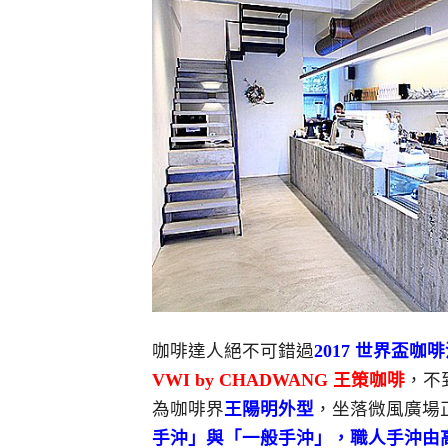
咖啡達人絕不可錯過
2017 世界盃
VWI by CHADWANG 王策咖啡
，不
為咖啡界
王陽明外型
，坐落微風廣場
手沖」與「一般手沖」，職人手沖由高