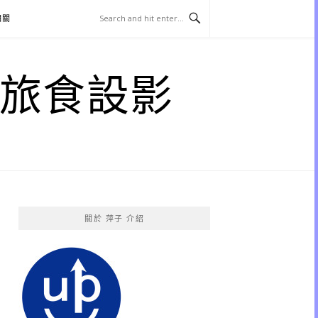
相關
子 旅食設影
關於 萍子 介紹