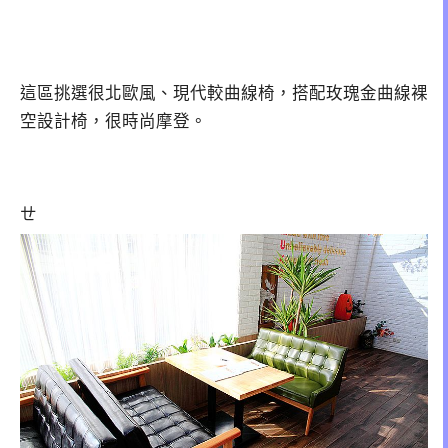
這區挑選很北歐風、現代較曲線椅，搭配玫瑰金曲線裸
空設計椅，很時尚摩登。
ㄝ