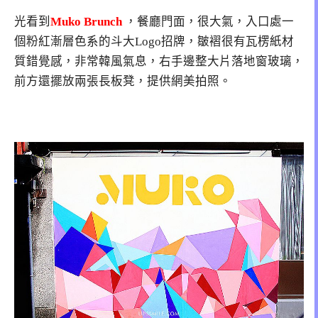
光看到
Muko Brunch
，餐廳門面，很大氣，入口處一
個粉紅漸層色系的斗大Logo招牌，皺褶很有瓦楞紙材
質錯覺感，非常韓風氣息，右手邊整大片落地窗玻璃，
前方還擺放兩張長板凳，提供網美拍照。