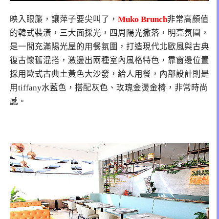
映入眼簾，讓萍子要尖叫了，
Muko Brunch
非常高顏值
的韓式裝潢，三大面採光，四周陽光撒落，明亮氛圍，
是一間充滿陽光屋的用餐氛圍，打造現代北歐風與古典
復古懷舊混搭，激盪出兩種室內風格特色，靠窗邊位置
採用歐式古典土黃色大沙發，給人用餐，內部設計則是
用tiffany水藍色，搭配灰色、玫瑰金燙金椅，非常時尚
感。