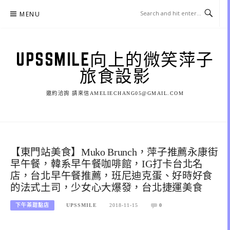
Skip
MENU
to
content
UPSSMILE向上的微笑萍子
旅食設影
邀約洽詢 請來信AMELIECHANG05@GMAIL.COM
【東門站美食】Muko Brunch，萍子推薦永康街
早午餐，韓系早午餐咖啡館，IG打卡台北名
店，台北早午餐推薦，班尼迪克蛋、好時好食
的法式土司，少女心大爆發，台北捷運美食
下午茶甜點店
UPSSMILE
2018-11-15
0