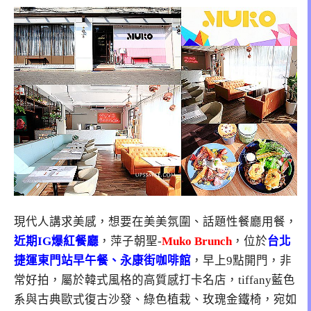
現代人講求美感，想要在美美氛圍、話題性餐廳用餐，
近期IG爆紅餐廳
，萍子朝聖-
Muko Brunch
，位於
台北
捷運東門站早午餐、永康街咖啡館
，早上9點開門，非
常好拍，屬於韓式風格的高質感打卡名店，tiffany藍色
系與古典歐式復古沙發、綠色植栽、玫瑰金鐵椅，宛如