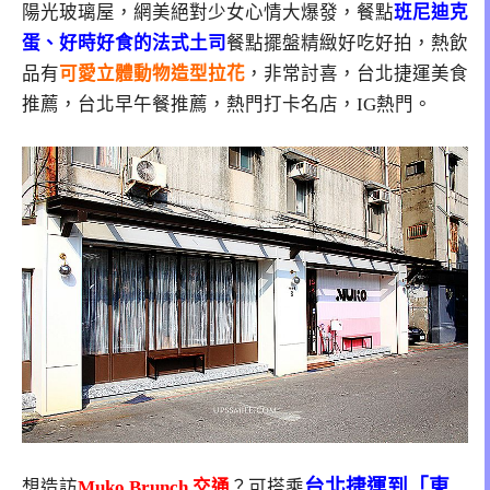
陽光玻璃屋，網美絕對少女心情大爆發，餐點
班尼迪克
蛋、好時好食的法式土司
餐點擺盤精緻好吃好拍，熱飲
品有
可愛立體動物造型拉花
，非常討喜，台北捷運美食
推薦，台北早午餐推薦，熱門打卡名店，IG熱門。
台北捷運到「東
想造訪
Muko Brunch 交通
？可搭乘