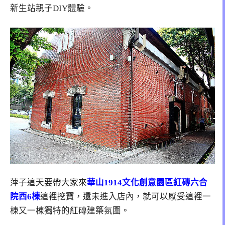
新生站親子DIY體驗。
萍子這天要帶大家來
華山1914文化創意園區紅磚六合
院西6棟
這裡挖寶，還未進入店內，就可以感受這裡一
棟又一棟獨特的紅磚建築氛圍。