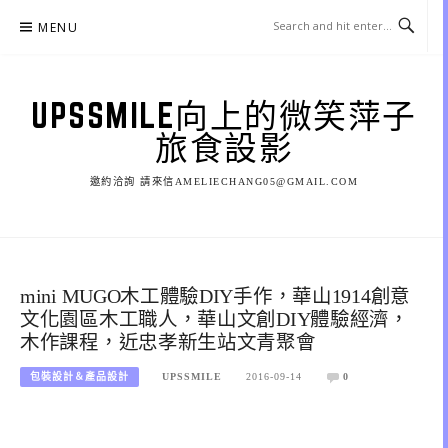
Skip
MENU
to
content
UPSSMILE向上的微笑萍子
旅食設影
邀約洽詢 請來信AMELIECHANG05@GMAIL.COM
mini MUGO木工體驗DIY手作，華山1914創意
文化園區木工職人，華山文創DIY體驗經濟，
木作課程，近忠孝新生站文青聚會
包裝設計＆產品設計
UPSSMILE
2016-09-14
0