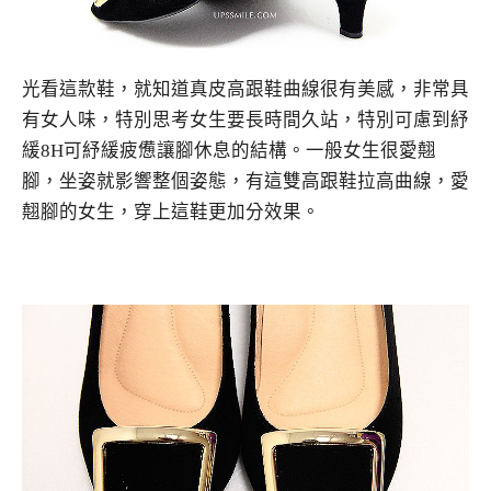
光看這款鞋，就知道真皮高跟鞋曲線很有美感，非常具
有女人味，特別思考女生要長時間久站，特別可慮到紓
緩8H可紓緩疲憊讓腳休息的結構。一般女生很愛翹
腳，坐姿就影響整個姿態，有這雙高跟鞋拉高曲線，愛
翹腳的女生，穿上這鞋更加分效果。