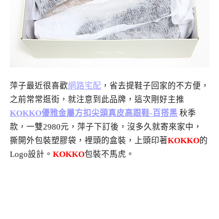
萍子最近很喜歡
網路宅配
，省去提鞋子回家的不方便，
之前常常逛街，就注意到此品牌，這次剛好主推
KOKKO優雅金屬方扣尖頭真皮高跟鞋-百搭黑
秋季
款，一雙2980元，萍子下訂後，沒多久就寄來家中，
撕開外包裝塑膠袋，裡頭的盒裝，上頭印著
KOKKO
的
Logo設計。
KOKKO
包裝不馬虎。