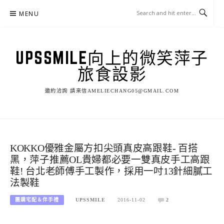
Skip
MENU
to
content
UPSSMILE向上的微笑萍子
旅食設影
邀約洽詢 請來信AMELIECHANG05@GMAIL.COM
KOKKO優雅金屬方扣尖頭真皮高跟鞋- 百搭
黑，萍子推薦OL貴婦都必要一雙真皮手工高跟
鞋! 台北老師傅手工製作，採用一吋13針細膩工
法製鞋
團購宅配＆伴手禮
UPSSMILE
2016-11-02
2