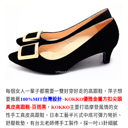
每個女人一輩子都需要一雙好穿好走的高跟鞋，萍子想
要推薦
100%MIT台灣設計
–
KOKKO優雅金屬方扣尖頭
真皮高跟鞋-百搭黑
，
KOKKO
主要打造摩登風情的女
性手工真皮高跟鞋，日本工藝半片式中底可彈力彎折、
舒壓軟墊，有台北老師傅手工製作，採一吋
13
針細膩