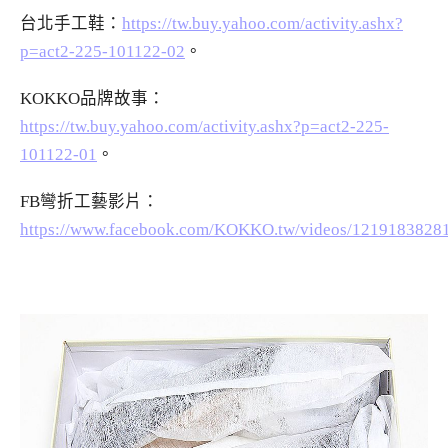
台北手工鞋：
https://tw.buy.yahoo.com/activity.ashx?
p=act2-225-101122-02
。
KOKKO品牌故事：
https://tw.buy.yahoo.com/activity.ashx?p=act2-225-
101122-01
。
FB彎折工藝影片：
https://www.facebook.com/KOKKO.tw/videos/1219183828