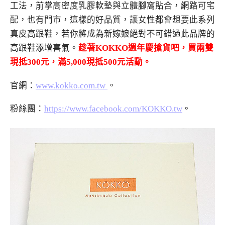
工法
，
前掌高密度乳膠軟墊與立體腳窩貼合，網路可宅
配，也有門市，這樣的好品質，讓女性都會想要此系列
真皮高跟鞋，若你將成為新嫁娘絕對不可錯過此品牌的
高跟鞋添增喜氣。
趁著
KOKKO
週
年慶搶貨吧，買兩雙
現抵
300
元，滿
5,000
現抵
500
元活動。
官網：
www.kokko.com.tw
。
粉絲團：
https://www.facebook.com/KOKKO.tw
。