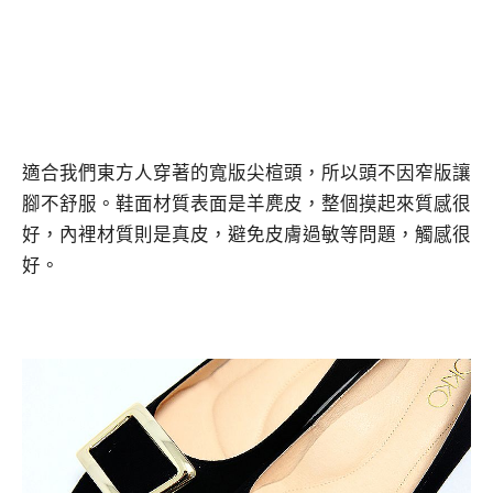
適合我們東方人穿著的寬版尖楦頭，所以頭不因窄版讓
腳不舒服。鞋面材質表面是羊麂皮，整個摸起來質感很
好，內裡材質則是真皮，避免皮膚過敏等問題，觸感很
好。