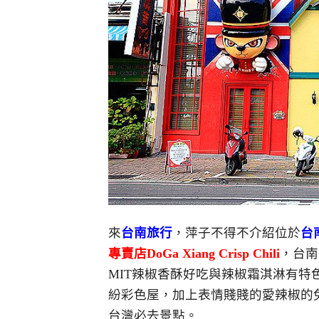
來
台南旅行
，萍子不得不介紹位於
台
專賣店DoGa Xiang Crisp Chili
，台南
MIT辣椒香酥好吃與辣椒霜淇淋有
紛彩色屋，加上表情賤賤的愛辣椒的
台灣必去景點。