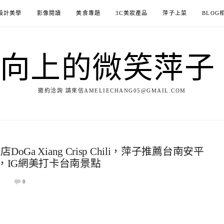
設計美學
影像閱讀
美食專題
3C美妝產品
萍子上菜
BLOG
ILE向上的微笑萍
邀約洽詢 請來信AMELIECHANG05@GMAIL.COM
a Xiang Crisp Chili，萍子推薦台南安平
，IG網美打卡台南景點
0
0