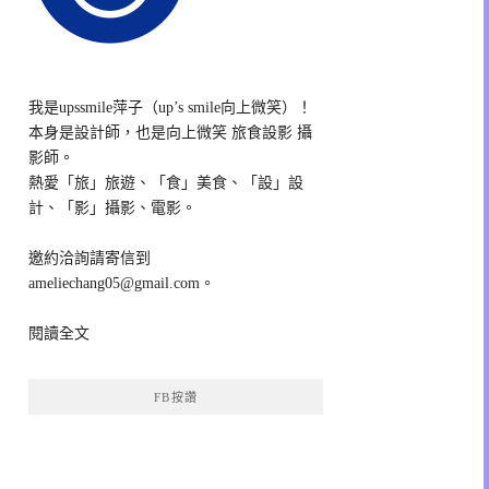
我是upssmile萍子（up’s smile向上微笑）！
本身是設計師，也是向上微笑 旅食設影 攝
影師。
熱愛「旅」旅遊、「食」美食、「設」設
計、「影」攝影、電影。
邀約洽詢請寄信到
ameliechang05@gmail.com。
閱讀全文
FB按讚