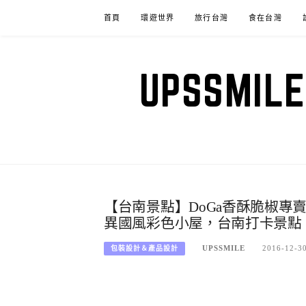
Skip
首頁
環遊世界
旅行台灣
食在台灣
to
content
UPSSM
【台南景點】DoGa香酥脆椒專賣店DoG
異國風彩色小屋，台南打卡景點
UPSSMILE
2016-12-3
包裝設計＆產品設計