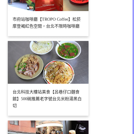
市府站咖啡廳【TROPO Coffee】松菸
摩登褐紅色空間，台北不限時咖啡廳
台北科技大樓站美食【呂巷仔口麵食
館】500碗推薦老字號台北米粉湯黑白
切