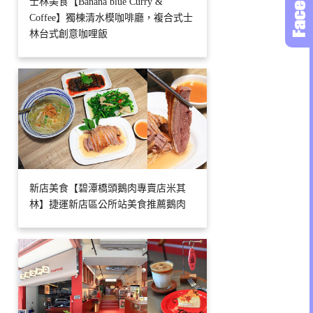
士林美食【Banana blue Curry &
Coffee】獨棟清水模咖啡廳，複合式士
林台式創意咖哩飯
新店美食【碧潭橋頭鵝肉專賣店米其
林】捷運新店區公所站美食推薦鵝肉