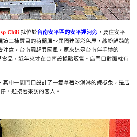
p Chili
就位於
台南安平區的安平運河旁
，要往安平
現這三棟醒目的荷蘭風～異國建築彩色屋，繽紛鮮豔的
去注意，台南飄起異國風，原來這是台南伴手禮的
購食品，近年來才在台南設據點販售
。店門口對面就有
，其中一間門口設計了一隻拿著冰淇淋的辣椒兔，是店
公仔，迎接著來訪的客人。