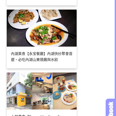
內湖美食【永宝餐廳】內湖快炒聚會首
選，必吃內湖山東燒雞與水餃