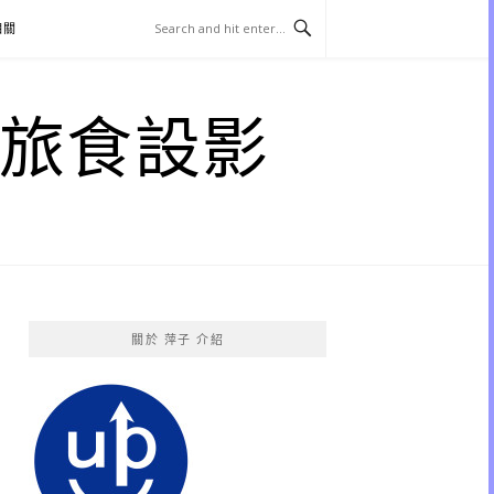
相關
子 旅食設影
關於 萍子 介紹