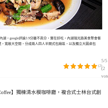
，google評論3.9分雖不高分，實在好吃，內湖瑞光路美食聚會餐
6號，寬敞大空間，分成兩人四人半開式包廂區，以及獨立大圓桌包
5/5
(2)
(2
vot
ry & Coffee】獨棟清水模咖啡廳，複合式士林台式創