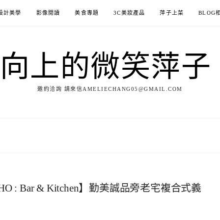
設計美學
影像閱讀
美食專題
3C美妝產品
萍子上菜
BLOG
ILE向上的微笑萍
邀約洽詢 請來信AMELIECHANG05@GMAIL.COM
: Bar & Kitchen】勤美誠品旁老宅複合式義