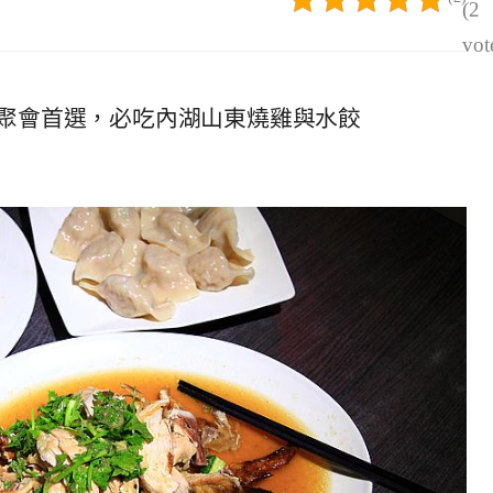
(2
vot
聚會首選，必吃內湖山東燒雞與水餃