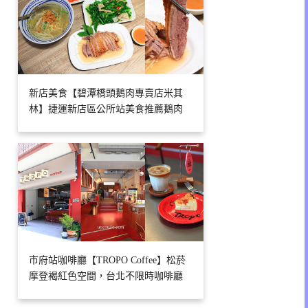
新店美食【碧潭橋頭鵝肉專賣店米其
林】捷運新店區公所站美食推薦鵝肉
市府站咖啡廳【TROPO Coffee】松菸
摩登褐紅色空間，台北不限時咖啡廳