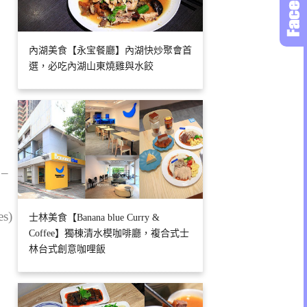
內湖美食【永宝餐廳】內湖快炒聚會首
選，必吃內湖山東燒雞與水餃
 –
es)
士林美食【Banana blue Curry &
Coffee】獨棟清水模咖啡廳，複合式士
林台式創意咖哩飯