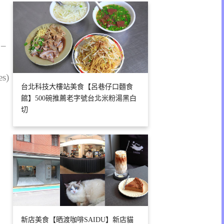
 –
es)
台北科技大樓站美食【呂巷仔口麵食
館】500碗推薦老字號台北米粉湯黑白
切
新店美食【晒渡咖啡SAIDU】新店貓