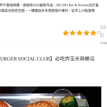
啡廳，做咖啡2026最新作品，HECHO Bar & Kitchen位於臺
北歐風採光明亮空間，一樓擺放許多黑膠唱片陳列，從早上10點營業
5/5
(2)
(2
vot
RGER SOCIAL CLUB】必吃炸玉米與櫛瓜
5