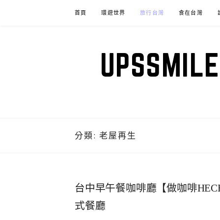
Skip
首頁
環遊世界
旅行台灣
食在台灣
to
content
UPSSM
分類:
老屋再生
台中早午餐咖啡廳【做咖啡HECHO 
式餐廳