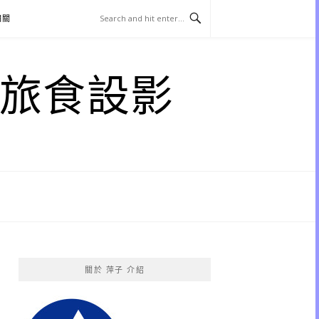
相關
子 旅食設影
關於 萍子 介紹