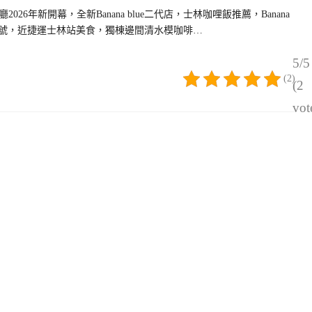
6年新開幕，全新Banana blue二代店，士林咖哩飯推薦，Banana
中正路182號，近捷運士林站美食，獨棟邊間清水模咖啡…
5/5
(2)
(2
vot