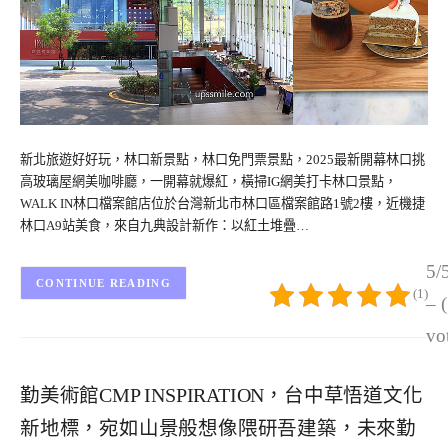
新北旅遊好好玩，林口新景點，林口免門票景點，2025最新開幕林口挑
高玻璃屋網美咖啡廳，一開幕就爆紅，橫掃IG網美打卡林口景點，
WALK IN林口檔案館店位於台灣新北市林口區檔案館路1號2樓，近機捷
林口A9站美食，來自九典設計新作：以紅土堆疊…
5/
CONTINUE READING
(1)
– 
vo
勤美術館CMP INSPIRATION，台中草悟道文化
新地標，宛如山景般想像隈研吾建築，未來勤