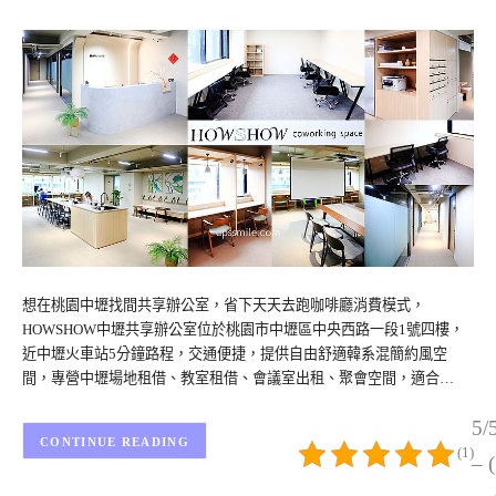
想在桃園中壢找間共享辦公室，省下天天去跑咖啡廳消費模式，
HOWSHOW中壢共享辦公室位於桃園市中壢區中央西路一段1號四樓，
近中壢火車站5分鐘路程，交通便捷，提供自由舒適韓系混簡約風空
間，專營中壢場地租借、教室租借、會議室出租、聚會空間，適合…
5/
CONTINUE READING
(1)
– 