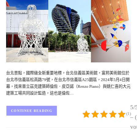
台北景點，國際級全新重要地標，台北信義區美術館，富邦美術館位於
台北市信義區松高路79號，在台北市信義區A25園區，2024年5月4日開
幕，找來普立茲克建築師倫佐．皮亞諾（Renzo Piano）與姚仁喜的大元
建築工場共同設計監造，這也是倫佐…
5/
CONTINUE READING
(1)
– 
vo