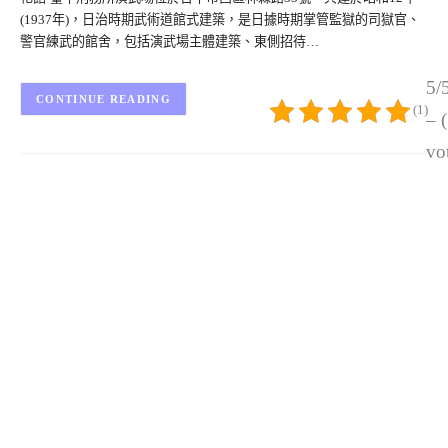
(1937年)，日治時期武術道館式建築，是日據時期掌管監獄的司獄官、
警官練武的館舍，包括演武場主體建築、東側招待…
5/
CONTINUE READING
(1)
– 
vo