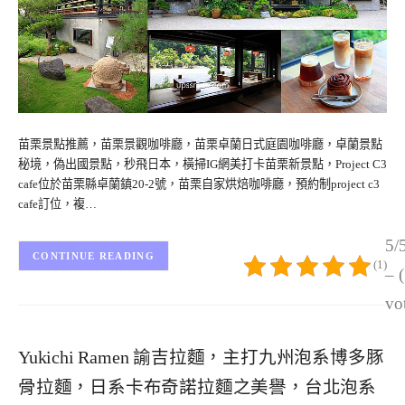
苗栗景點推薦，苗栗景觀咖啡廳，苗栗卓蘭日式庭園咖啡廳，卓蘭景點
秘境，偽出國景點，秒飛日本，橫掃IG網美打卡苗栗新景點，Project C3
cafe位於苗栗縣卓蘭鎮20-2號，苗栗自家烘焙咖啡廳，預約制project c3
cafe訂位，複…
5/
CONTINUE READING
(1)
– 
vo
Yukichi Ramen 諭吉拉麵，主打九州泡系博多豚
骨拉麵，日系卡布奇諾拉麵之美譽，台北泡系