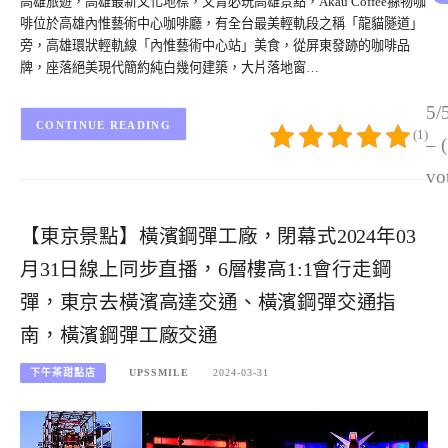
高雄旅遊，高雄最新文化地標，文青必玩高雄景點，Akau Coffee猻物咖
啡位於高雄內惟藝術中心咖啡廳，有全台最美輕軌段之稱「龍貓隧道」
旁，高雄環狀輕軌線「內惟藝術中心站」美食，從屏東發跡的咖啡品
牌，座落絕美現代簡約純白幾何建築，大片落地窗…
5/
CONTINUE READING
(1)
– 
vo
【東京景點】橫濱鋼彈工廠，閉幕式2024年03
月31日線上同步直播，6層樓高1:1會行走鋼
彈，東京去橫濱高達交通、橫濱鋼彈交通指
南，橫濱鋼彈工廠交通
下午茶甜點店
UPSSMILE
2024-03-31