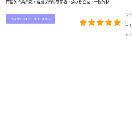
南投免門票景點，看展採預約制參觀，清水模立面，一條竹林…
5/
CONTINUE READING
(1)
– 
vo