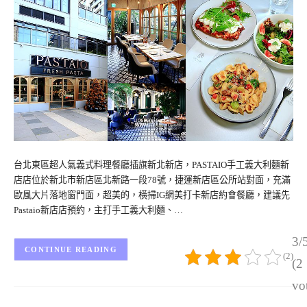
台北東區超人氣義式料理餐廳插旗新北新店，PASTAIO手工義大利麵新
店店位於新北市新店區北新路一段78號，捷運新店區公所站對面，充滿
歐風大片落地窗門面，超美的，橫掃IG網美打卡新店約會餐廳，建議先
Pastaio新店店預約，主打手工義大利麵、…
3/
CONTINUE READING
(2)
(2
vo