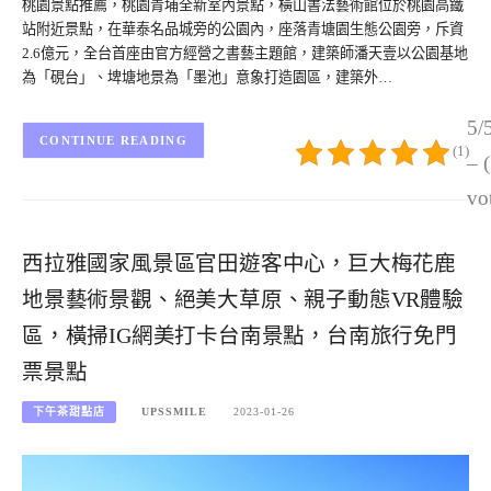
桃園景點推薦，桃園青埔全新室內景點，橫山書法藝術館位於桃園高鐵
站附近景點，在華泰名品城旁的公園內，座落青塘園生態公園旁，斥資
2.6億元，全台首座由官方經營之書藝主題館，建築師潘天壹以公園基地
為「硯台」、埤塘地景為「墨池」意象打造園區，建築外…
5/
CONTINUE READING
(1)
– 
vo
西拉雅國家風景區官田遊客中心，巨大梅花鹿
地景藝術景觀、絕美大草原、親子動態VR體驗
區，橫掃IG網美打卡台南景點，台南旅行免門
票景點
下午茶甜點店
UPSSMILE
2023-01-26