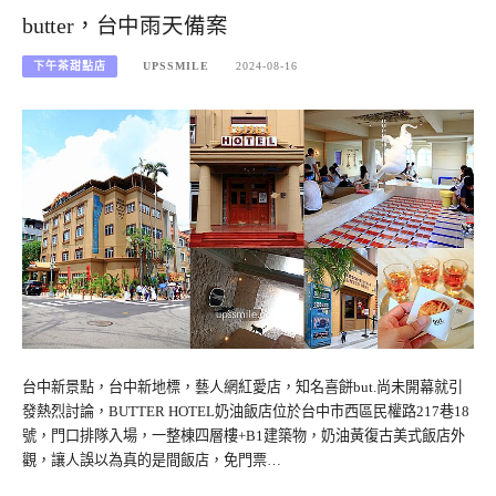
butter，台中雨天備案
下午茶甜點店
UPSSMILE
2024-08-16
台中新景點，台中新地標，藝人網紅愛店，知名喜餅but.尚未開幕就引
發熱烈討論，BUTTER HOTEL奶油飯店位於台中市西區民權路217巷18
號，門口排隊入場，一整棟四層樓+B1建築物，奶油黃復古美式飯店外
觀，讓人誤以為真的是間飯店，免門票…