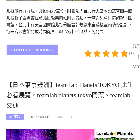
北投旅行好好玩，北投雨天備案，財團法人台北行天宮附設玄空圖書館
北投親子圖書館位於北投復興崗站附近景點，一座為兒童打造的親子圖
書館，台北市行天宮圖書館北投分館設計規劃來自鴻樣室內裝修設計，
行天宮圖書館開放時間從早上08:30到下午5點，免門票…
5/
CONTINUE READING
(1)
– 
vo
【日本東京豐洲】teamLab Planets TOKYO 此生
必看展覽，teamlab planets tokyo門票、teamlab
交通
3C美妝
UPSSMILE
2023-12-05