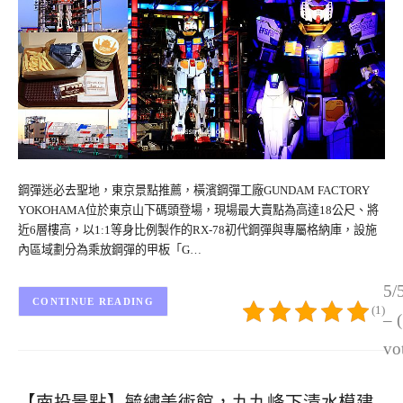
鋼彈迷必去聖地，東京景點推薦，橫濱鋼彈工廠GUNDAM FACTORY
YOKOHAMA位於東京山下碼頭登場，現場最大賣點為高達18公尺、將
近6層樓高，以1:1等身比例製作的RX-78初代鋼彈與專屬格納庫，設施
內區域劃分為乘放鋼彈的甲板「G…
5/
CONTINUE READING
(1)
– 
vo
【南投景點】毓繡美術館，九九峰下清水模建