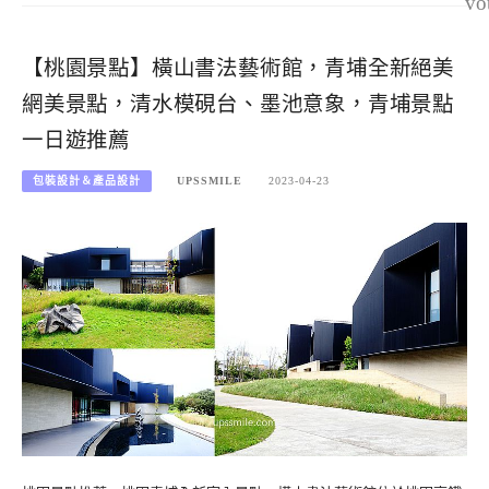
vo
【桃園景點】橫山書法藝術館，青埔全新絕美
網美景點，清水模硯台、墨池意象，青埔景點
一日遊推薦
包裝設計＆產品設計
UPSSMILE
2023-04-23