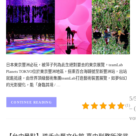
日本東京豐洲必玩，被萍子列為此生絕對要去的東京展覽，teamLab
Planets TOKYO位於東京豐洲地區，搭乘百合海鷗號至新豐洲站，出站
就能抵達，由世界頂級藝術集團teamLab打造藝術裝置展覽，如夢似幻
的光影變化，能「身臨其境 / …
5/
CONTINUE READING
(1)
– 
vo