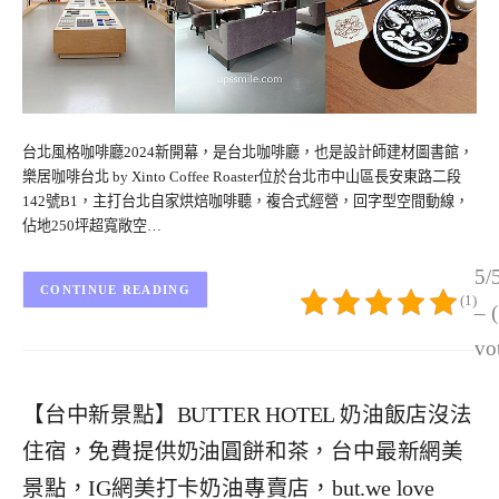
台北風格咖啡廳2024新開幕，是台北咖啡廳，也是設計師建材圖書館，
樂居咖啡台北 by Xinto Coffee Roaster位於台北市中山區長安東路二段
142號B1，主打台北自家烘焙咖啡聽，複合式經營，回字型空間動線，
佔地250坪超寬敞空…
5/
CONTINUE READING
(1)
– 
vo
【台中新景點】BUTTER HOTEL 奶油飯店沒法
住宿，免費提供奶油圓餅和茶，台中最新網美
景點，IG網美打卡奶油專賣店，but.we love