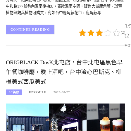
中和路177號巷內溫室後棟3J，寬敞溫室空間，販售大量鹿角蕨、斑葉
植物與觀葉植物可購買，宛如台中鹿角蕨花市，鹿角蕨專…
3/
CONTINUE READING
(2)
(2
vo
ORIGBLACK DusK北屯店，台中北屯區黑色早
午餐咖啡廳，晚上酒吧，台中流心巴斯克、柳
橙美式西瓜美式
3C美妝
UPSSMILE
2025-08-27