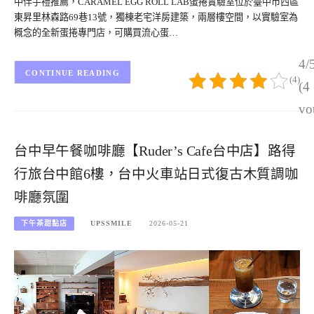
中伴手禮推薦，CARAMEL EGG ROLL LAB蛋捲實驗室位於臺中市西區
東昇里林森路69巷13號，獨棟老宅洋房建築，兩層樓空間，以實驗室為
概念的全新蛋捲專門店，可購買流心蛋…
4/
CONTINUE READING
(4)
(4
vo
台中早午餐咖啡廳【Ruder’s Cafe台中店】路得
行旅台中館6樓，台中火車站日式復古木質調咖
啡廳氛圍
下午茶甜點店
UPSSMILE
2026-05-21