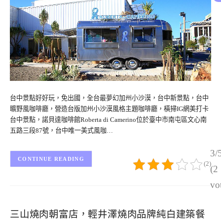
台中景點好好玩，免出國，全台最夢幻加州小沙漠，台中新景點，台中
曠野風咖啡廳，營造台版加州小沙漠風格主題咖啡廳，橫掃IG網美打卡
台中景點，諾貝達咖啡館Roberta di Camerino位於臺中市南屯區文心南
五路三段87號，台中唯一美式風咖…
3/
CONTINUE READING
(2)
(2
vo
三山燒肉朝富店，輕井澤燒肉品牌純白建築餐