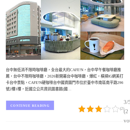
台中無低消不限時咖啡廳，全台最大的CAFE!N，台中早午餐咖啡廳推
薦，台中不限時咖啡廳，2026新開幕台中咖啡廳，爆紅，橫掃IG網美打
卡台中景點，CAFE!N硬咖啡台中國資圖門市位於臺中市南區南平路296
號2樓1樓，近國立公共資訊圖書館(國…
3/
CONTINUE READING
(2)
(2
vo