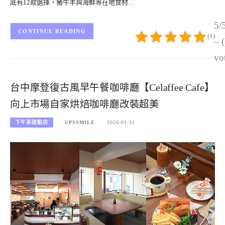
底有12款選擇，豬牛羊與海鮮等在地食材…
5/
CONTINUE READING
(1)
– 
vo
台中摩登復古風早午餐咖啡廳【Celaffee Cafe】
向上市場自家烘焙咖啡廳改裝超美
下午茶甜點店
UPSSMILE
2026-01-31