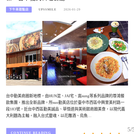
下午茶甜點店
UPSSMILE
2026-01-29
台中勤美商圈新地標，由HUN混、JAI宅、嵩sung等系列品牌的尊鴻餐
飲集團，推出全新品牌，所suo勤美店位於臺中市西區中興里美村路一
段183號，近台中西區勤美誠品、草悟道與美術館商圈美食，以現代義
大利麵為主軸，融入台式靈魂，以花雕酒、烏魚…
5/
CONTINUE READING