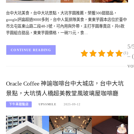
台中大坑美食，台中大坑景點，大坑芋圓推薦，榮獲500甜甜品，
google評論超過9000多則，台中人氣排隊美食，東東芋圓本店位於臺中
市北屯區東山路二段48-3號，可內用與外帶，主打芋圓專賣店，共6款
芋圓組合甜品，東東芋圓價格，一碗75元，食…
5/
CONTINUE READING
(1)
– 
vo
Oracle Coffee 神諭咖啡台中大城店，台中大坑
景點，大坑情人橋超美教堂風玻璃屋咖啡廳
下午茶甜點店
UPSSMILE
2025-09-12