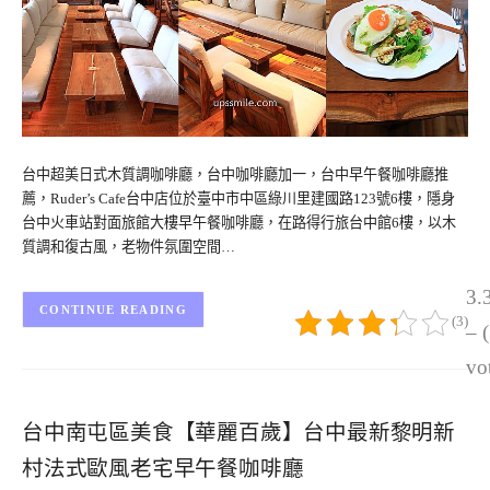
台中超美日式木質調咖啡廳，台中咖啡廳加一，台中早午餐咖啡廳推
薦，Ruder’s Cafe台中店位於臺中市中區綠川里建國路123號6樓，隱身
台中火車站對面旅館大樓早午餐咖啡廳，在路得行旅台中館6樓，以木
質調和復古風，老物件氛圍空間…
3.
CONTINUE READING
(3)
– 
vo
台中南屯區美食【華麗百歲】台中最新黎明新
村法式歐風老宅早午餐咖啡廳