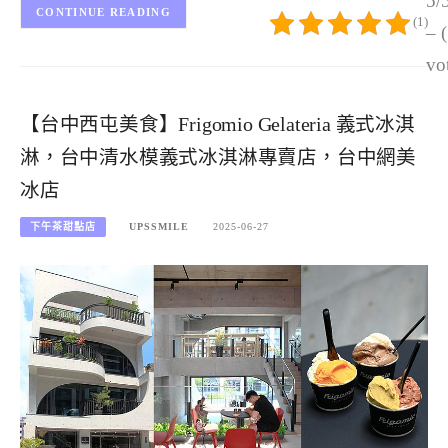
5/
CONTINUE READING
(1)
– 
vo
【台中西屯美食】Frigomio Gelateria 義式冰淇
淋，台中清水模義式冰淇淋專賣店，台中網美
冰店
下午茶甜點店
UPSSMILE
2025-06-27