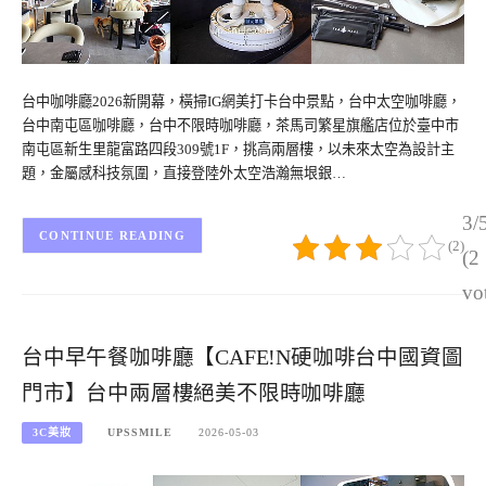
台中咖啡廳2026新開幕，橫掃IG網美打卡台中景點，台中太空咖啡廳，
台中南屯區咖啡廳，台中不限時咖啡廳，茶馬司繁星旗艦店位於臺中市
南屯區新生里龍富路四段309號1F，挑高兩層樓，以未來太空為設計主
題，金屬感科技氛圍，直接登陸外太空浩瀚無垠銀…
3/
CONTINUE READING
(2)
(2
vo
台中早午餐咖啡廳【CAFE!N硬咖啡台中國資圖
門市】台中兩層樓絕美不限時咖啡廳
3C美妝
UPSSMILE
2026-05-03