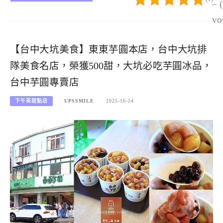
– 
vo
【台中大坑美食】東東芋圓本店，台中大坑排
隊美食名店，榮獲500甜，大坑必吃芋圓冰品，
台中芋圓專賣店
下午茶甜點店
UPSSMILE
2025-10-24