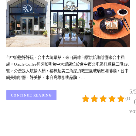
台中旅遊好好玩，台中大坑景點，來自高雄自家烘焙咖啡廳來台中插
旗，Oracle Coffee神諭咖啡台中大城店位於台中市北屯區祥順路二段120
號，旁邊是大坑情人橋，獨棟超美三角屋頂教堂風玻璃屋咖啡廳，台中
網美咖啡廳，好美拍，來自高雄咖啡品牌，…
5/
CONTINUE READING
(1)
– 
vo