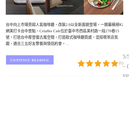
台中向上市場旁超人氣咖啡廳，改裝2.0以全新面貌登場，一開幕橫掃IG
網美打卡台中景點，Celaffee Cafe位於臺中市西區美村路一段270巷15
號，打造台中摩登復古風空間，打造歐式咖啡廳質感，混搭喫茶店氛
圍，適合三五好友聚餐與情侶約會，…
5/
CONTINUE READING
(1)
– 
vo