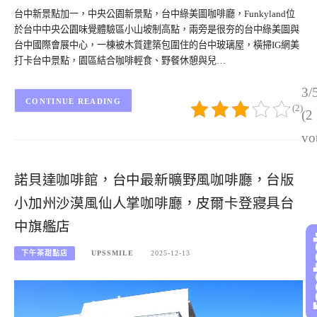
台中新景點加一，中央公園新景點，台中綠美圖咖啡廳，Funkyland位
於台中中央公園味覺體驗區小山坡制高點，兩旁是很夯的台中綠美圖與
台中國際會展中心，一棟被木質建築包圍住的台中玻璃屋，橫掃IG網美
打卡台中景點，園區結合咖啡輕食、野餐休憩與兒…
3/
CONTINUE READING
(2)
(2
vo
諾貝達咖啡館，台中最新曠野風咖啡廳，台版
小加州沙漠風仙人掌咖啡廳，皮爾卡登寢具台
中旗艦店
下午茶甜點店
UPSSMILE
2025-12-13