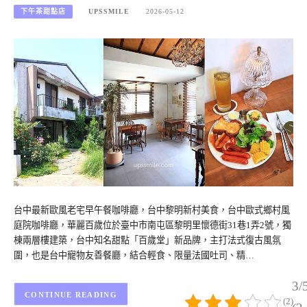
下午茶甜點店
UPSSMILE
2026-05-12
台中最新歐風老宅早午餐咖啡廳，台中黎明新村美食，台中歐式鄉村風
庭院咖啡廳，華麗百歲位於臺中市南屯區黎明里懷德街31巷1弄2號，獨
棟兩層樓建築，台中知名甜點「百歲堂」新品牌，主打法式復古風氛
圍，也是台中寵物友善餐廳，結合輕食、限量法國吐司、精…
3/
CONTINUE READING
(2)