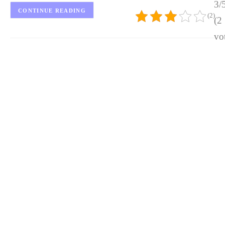
3/
CONTINUE READING
(2)
(2
vo