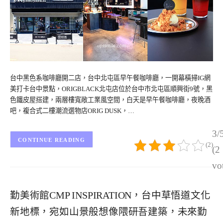
台中黑色系咖啡廳開二店，台中北屯區早午餐咖啡廳，一開幕橫掃IG網
美打卡台中景點，ORIGBLACK北屯店位於台中市北屯區順興街9號，黑
色鐵皮屋搭建，兩層樓寬敞工業風空間，白天是早午餐咖啡廳，夜晚酒
吧，複合式二樓潮流選物店ORIG DUSK，…
3/
CONTINUE READING
(2)
(2
vo
勤美術館CMP INSPIRATION，台中草悟道文化
新地標，宛如山景般想像隈研吾建築，未來勤