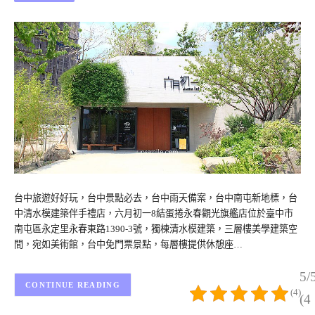
台中旅遊好好玩，台中景點必去，台中雨天備案，台中南屯新地標，台
中清水模建築伴手禮店，六月初一8結蛋捲永春觀光旗艦店位於臺中市
南屯區永定里永春東路1390-3號，獨棟清水模建築，三層樓美學建築空
間，宛如美術館，台中免門票景點，每層樓提供休憩座…
5/
CONTINUE READING
(4)
(4