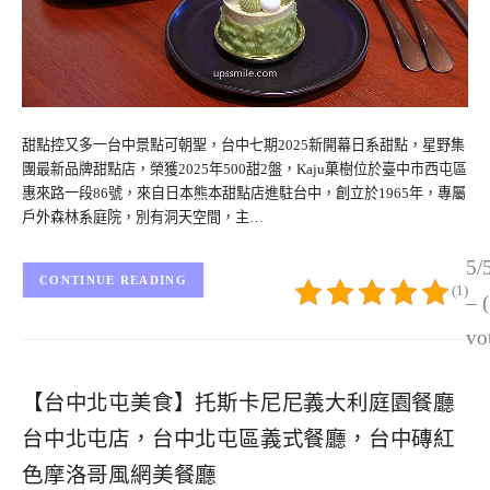
甜點控又多一台中景點可朝聖，台中七期2025新開幕日系甜點，星野集
團最新品牌甜點店，榮獲2025年500甜2盤，Kaju菓樹位於臺中市西屯區
惠來路一段86號，來自日本熊本甜點店進駐台中，創立於1965年，專屬
戶外森林系庭院，別有洞天空間，主…
5/
CONTINUE READING
(1)
– 
vo
【台中北屯美食】托斯卡尼尼義大利庭園餐廳
台中北屯店，台中北屯區義式餐廳，台中磚紅
色摩洛哥風網美餐廳