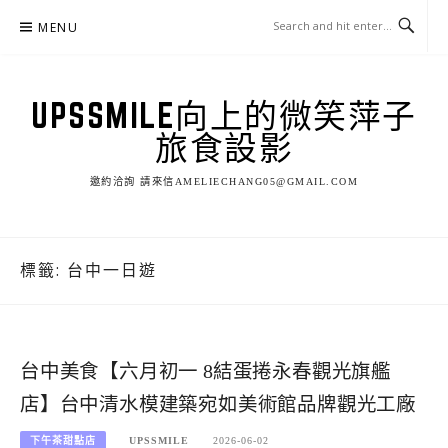
Skip
MENU
to
content
UPSSMILE向上的微笑萍子
旅食設影
邀約洽詢 請來信AMELIECHANG05@GMAIL.COM
標籤:
台中一日遊
台中美食【六月初一 8結蛋捲永春觀光旗艦
店】台中清水模建築宛如美術館品牌觀光工廠
下午茶甜點店
UPSSMILE
2026-06-02