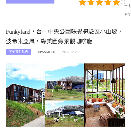
(1)
– 
vo
Funkyland，台中中央公園味覺體驗區小山坡，
波希米亞風，綠美圖旁景觀咖啡廳
下午茶甜點店
UPSSMILE
2025-12-25