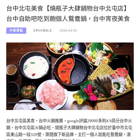
台中北屯美食【燒瓶子大肆鍋物台中北屯店】
台中自助吧吃到飽個人鴛鴦鍋，台中宵夜美食
中部景點
UPSSMILE
2026-04-05
台中北屯區美食，台中火鍋推薦，google評論29000多則4.9高分台中火
鍋，台中北屯區火鍋必吃，燒瓶子大肆鍋物台中北屯店位於臺中市北屯
區東山路一段320號，築間旗下新品牌，主打一個人就能吃鴛鴦鍋，湯