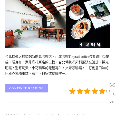
台北捷運大橋頭站新開幕咖啡店，小尾咖啡Tinytail coffee位於迪化街尾
端，隱身在一家修摩托車店的二樓，台北傳統老屋斜頂透光設計，採光
明亮，別有洞天，小巧精緻的老屋再生，文青咖啡館，主打創意口味的
巴斯克乳酪蛋糕、布丁、自家烘焙咖啡豆…
5/
CONTINUE READING
(1)
– 
vo