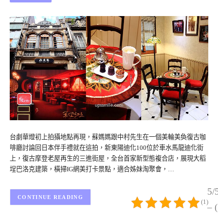
台劇華燈初上拍攝地點再現，蘇媽媽跟中村先生在一個美輪美奐復古咖
啡廳討論回日本伴手禮就在這拍，新東陽迪化100位於車水馬龍迪化街
上，復古摩登老屋再生的三進街屋，全台首家新型態複合店，展現大稻
埕巴洛克建築，橫掃IG網美打卡景點，適合姊妹淘聚會，…
5/
CONTINUE READING
(1)
– 