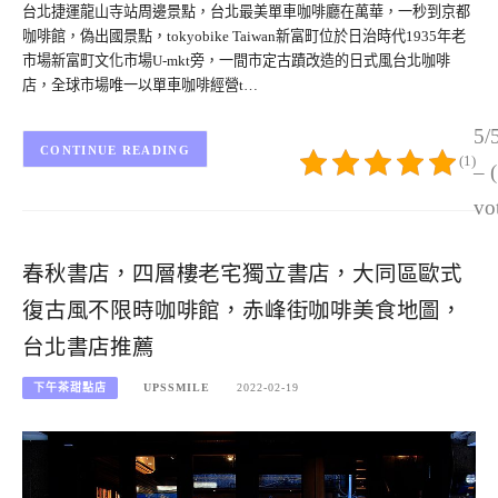
台北捷運龍山寺站周邊景點，台北最美單車咖啡廳在萬華，一秒到京都
咖啡館，偽出國景點，tokyobike Taiwan新富町位於日治時代1935年老
市場新富町文化市場U-mkt旁，一間市定古蹟改造的日式風台北咖啡
店，全球市場唯一以單車咖啡經營t…
5/
CONTINUE READING
(1)
– 
vo
春秋書店，四層樓老宅獨立書店，大同區歐式
復古風不限時咖啡館，赤峰街咖啡美食地圖，
台北書店推薦
下午茶甜點店
UPSSMILE
2022-02-19