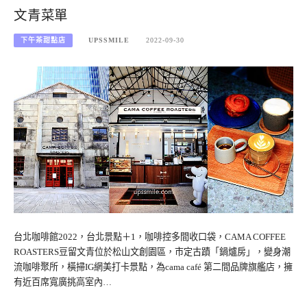
文青菜單
下午茶甜點店
UPSSMILE
2022-09-30
台北咖啡館2022，台北景點＋1，咖啡控多間收口袋，CAMA COFFEE
ROASTERS豆留文青位於松山文創園區，市定古蹟「鍋爐房」，變身潮
流咖啡聚所，橫掃IG網美打卡景點，為cama café 第二間品牌旗艦店，擁
有近百席寬廣挑高室內…