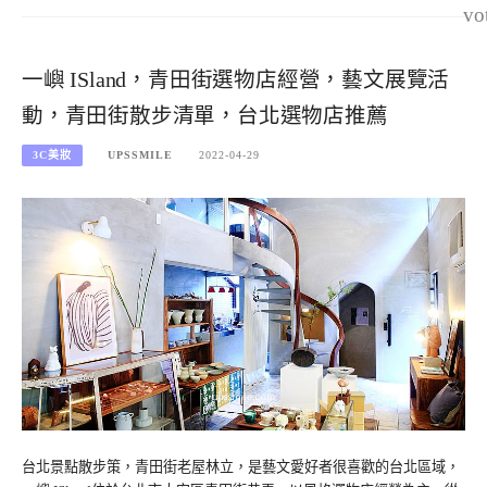
vo
一嶼 ISland，青田街選物店經營，藝文展覽活
動，青田街散步清單，台北選物店推薦
3C美妝
UPSSMILE
2022-04-29
台北景點散步策，青田街老屋林立，是藝文愛好者很喜歡的台北區域，