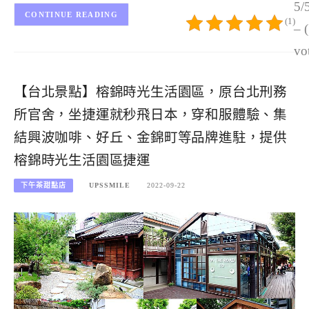
5/
CONTINUE READING
(1)
– 
vo
【台北景點】榕錦時光生活園區，原台北刑務
所官舍，坐捷運就秒飛日本，穿和服體驗、集
結興波咖啡、好丘、金錦町等品牌進駐，提供
榕錦時光生活園區捷運
下午茶甜點店
UPSSMILE
2022-09-22