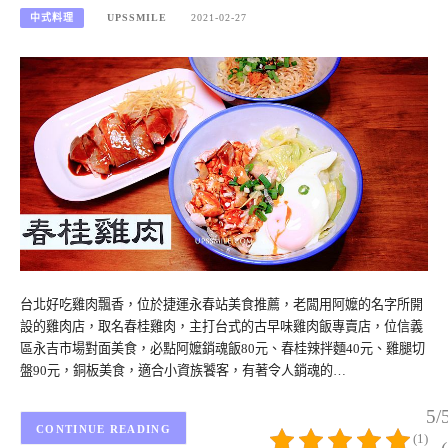
中式料理
UPSSMILE
2021-02-27
台北好吃雞肉飄香，位於捷運永春站美食推薦，老闆用阿嬤的名字所開
設的雞肉店，取名春桂雞肉，主打台式的古早味雞肉飯專賣店，位信義
區永吉市場對面美食，必點阿嬤銷魂飯80元、春桂辣拌麵40元、雞腿切
盤90元，銅板美食，適合小資族饕客，有著令人銷魂的…
5/
CONTINUE READING
(1)