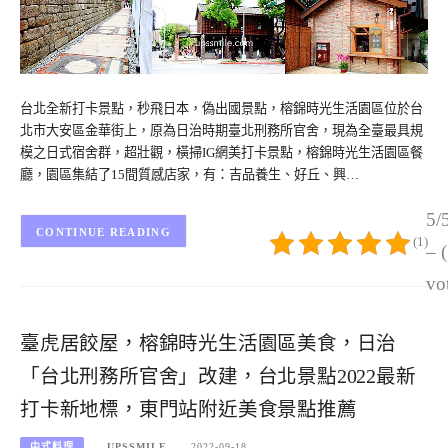
台北全新打卡景點，秒飛日本，偽出國景點，榕錦時光生活園區位於台
北市大安區金華街上，原為日治時期臺北刑務所官舍，現為全臺最具規
模之日式宿舍群，超壯觀，橫掃IG網美打卡景點，榕錦時光生活園區餐
廳，園區集結了15間質感店家，有：吉品養生、好丘、興…
5/
CONTINUE READING
(1)
– 
vo
臺虎居餃屋，榕錦時光生活園區美食，日治
「台北刑務所官舍」改建，台北景點2022最新
打卡新地標，東門站附近美食景點推薦
中式料理
UPSSMILE
2022-09-18