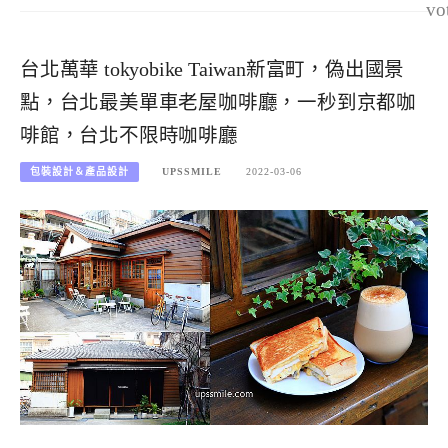
vo
台北萬華 tokyobike Taiwan新富町，偽出國景
點，台北最美單車老屋咖啡廳，一秒到京都咖
啡館，台北不限時咖啡廳
包裝設計＆產品設計
UPSSMILE
2022-03-06