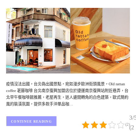
疫情沒法出國，台北偽出國景點，宛如漫步歐洲街頭風景，Old rattan
coffee 荖藤咖啡 台北南京復興加盟店位於捷運南京復興站附近巷弄，台
北早午餐咖啡館推薦，老屋再生，迷人邊間轉角的白色建築，歐式簡約
風的裝潢氛圍，提供多款手沖單品咖…
3/
CONTINUE READING
(2)
(2