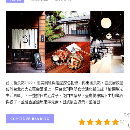
台北新景點2022，網美網紅與老屋控必朝聖，偽出國景點，臺虎居餃屋
位於台北市大安區金華街上，原台北刑務所官舍活化新生成「榕錦時光
生活園區」，一整排日式老房子，免門票景點，臺虎精釀旗下主打啤酒
與餃子，並融合居酒屋東洋元素，日式庭園造景，坐落日…
5/
CONTINUE READING
(1)
– 