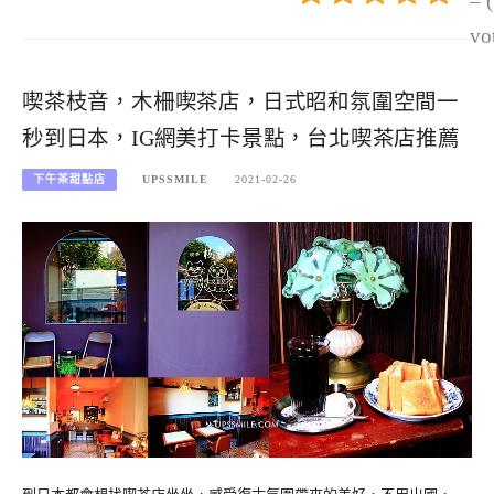
– 
vo
喫茶枝音，木柵喫茶店，日式昭和氛圍空間一
秒到日本，IG網美打卡景點，台北喫茶店推薦
下午茶甜點店
UPSSMILE
2021-02-26