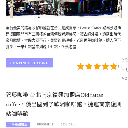
全台最美的路易莎咖啡廳就在台北建成圓環，Louisa Coffee 路易莎咖啡
建成圓環門市有三層樓的台灣傳統老屋格局，復古綠外牆，透露出時代
歲月醞釀，空間大到不行，靠窗的景超美，老屋再生咖啡館，讓人停下
腳步，一早七點營業到晚上七點，坐落老屋…
5/
CONTINUE READING
(1)
– 
vo
荖藤咖啡 台北南京復興加盟店Old rattan
coffee，偽出國到了歐洲咖啡館，捷運南京復興
站咖啡館
下午茶甜點店
UPSSMILE
2021-09-11