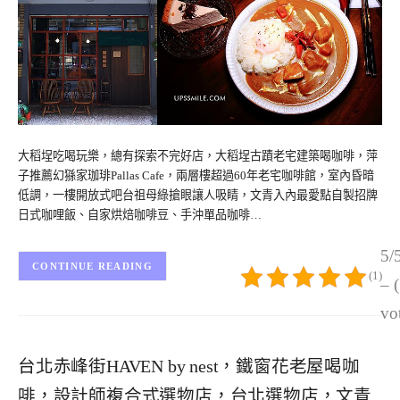
大稻埕吃喝玩樂，總有探索不完好店，大稻埕古蹟老宅建築喝咖啡，萍
子推薦幻猻家珈琲Pallas Cafe，兩層樓超過60年老宅咖啡館，室內昏暗
低調，一樓開放式吧台祖母綠搶眼讓人吸睛，文青入內最愛點自製招牌
日式咖哩飯、自家烘焙咖啡豆、手沖單品咖啡…
5/
CONTINUE READING
(1)
– 
vo
台北赤峰街HAVEN by nest，鐵窗花老屋喝咖
啡，設計師複合式選物店，台北選物店，文青