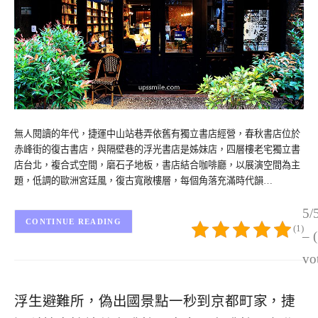
無人閱讀的年代，捷運中山站巷弄依舊有獨立書店經營，春秋書店位於
赤峰街的復古書店，與隔壁巷的浮光書店是姊妹店，四層樓老宅獨立書
店台北，複合式空間，磨石子地板，書店結合咖啡廳，以展演空間為主
題，低調的歐洲宮廷風，復古寬敞樓層，每個角落充滿時代韻…
5/
CONTINUE READING
(1)
– 
vo
浮生避難所，偽出國景點一秒到京都町家，捷