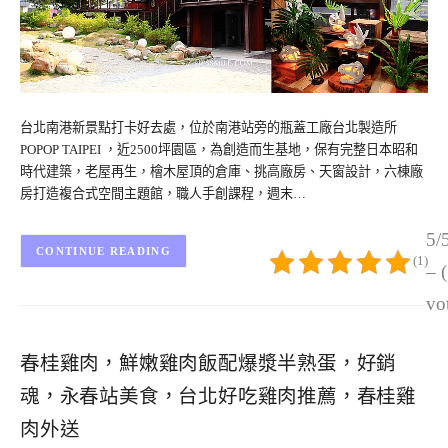
台北南港新景點打卡好去處，位於南港站旁的瓶蓋工廠台北製造所
POPOP TAIPEI ，近2500坪園區，為創造而生基地，保有完整日本昭和
時代建築，老屋再生，檜木屋頂的倉庫、挑高廠房、天窗設計，六棟廠
房打造複合式空間主題館，職人手創課程，週末…
5/
CONTINUE READING
(1)
– 
vo
春桂雞肉，鮮嫩雞肉飯配爆漿半熟蛋，好銷
魂，永春站美食，台北好吃雞肉推薦，春桂雞
肉外送