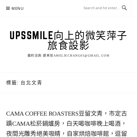
Skip
MENU
to
content
UPSSMILE向上的微笑萍子
旅食設影
邀約洽詢 請來信AMELIECHANG05@GMAIL.COM
標籤:
台北文青
CAMA COFFEE ROASTERS豆留文青，市定古
蹟CAMA松菸鍋爐房，白天喝咖啡晚上喝酒，
夜間光雕秀絕美吸睛，自家烘焙咖啡館，逗留