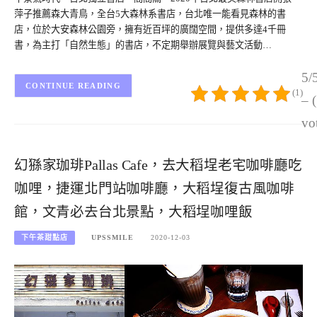
萍子推薦森大青鳥，全台5大森林系書店，台北唯一能看見森林的書
店，位於大安森林公園旁，擁有近百坪的廣闊空間，提供多達4千冊
書，為主打「自然生態」的書店，不定期舉辦展覽與藝文活動…
5/
CONTINUE READING
(1)
– 
vo
幻猻家珈琲Pallas Cafe，去大稻埕老宅咖啡廳吃
咖哩，捷運北門站咖啡廳，大稻埕復古風咖啡
館，文青必去台北景點，大稻埕咖哩飯
下午茶甜點店
UPSSMILE
2020-12-03