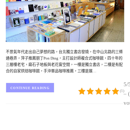
不景氣年代走出自己夢想的路，台北獨立書店發燒，在中山北路的三條
通巷弄，萍子推薦朋丁Pon Ding，主打設計師複合式咖啡館，四十年的
三層樓老宅，磨石子地板與老花窗空間，一樓是獨立書店，二樓是有配
合的自家烘焙咖啡館，手沖單品咖啡推薦，三樓是展…
5/
CONTINUE READING
(1)
– 
vo