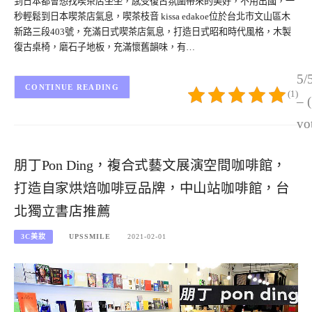
到日本都會想找喫茶店坐坐，感受復古氛圍帶來的美好，不用出國，一
秒輕鬆到日本喫茶店氣息，喫茶枝音 kissa edakoe位於台北市文山區木
新路三段403號，充滿日式喫茶店氣息，打造日式昭和時代風格，木製
復古桌椅，磨石子地板，充滿懷舊韻味，有…
5/
CONTINUE READING
(1)
– 
vo
朋丁Pon Ding，複合式藝文展演空間咖啡館，
打造自家烘焙咖啡豆品牌，中山站咖啡館，台
北獨立書店推薦
3C美妝
UPSSMILE
2021-02-01