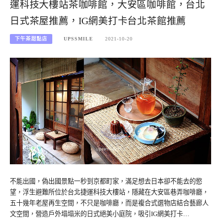
運科技大樓站茶咖啡館，大安區咖啡館，台北
日式茶屋推薦，IG網美打卡台北茶館推薦
下午茶甜點店
UPSSMILE
2021-10-20
不能出國，偽出國景點一秒到京都町家，滿足想去日本卻不能去的慾
望，浮生避難所位於台北捷運科技大樓站，隱藏在大安區巷弄咖啡廳，
五十幾年老屋再生空間，不只是咖啡廳，而是複合式選物店結合藝廊人
文空間，營造戶外塌塌米的日式絕美小庭院，吸引IG網美打卡…