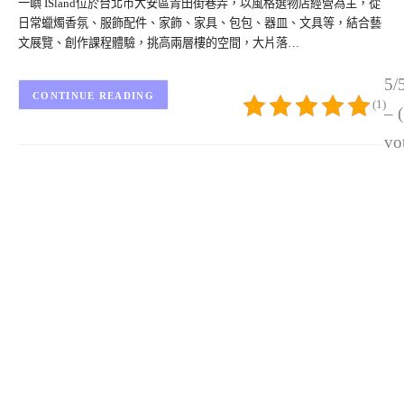
一嶼 ISland位於台北市大安區青田街巷弄，以風格選物店經營為主，從
日常蠟燭香氛、服飾配件、家飾、家具、包包、器皿、文具等，結合藝
文展覽、創作課程體驗，挑高兩層樓的空間，大片落…
5/
CONTINUE READING
(1)
– 
vo