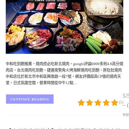
中和吃到飽推薦，燒肉控必吃新北燒肉，google評論6000多則4.8高分燒
肉店，台北燒肉吃到飽，捷運南勢角火烤海鮮燒肉吃到飽，胖肚肚燒肉
中和店位於新北市中和區興南路一段7號，網友評價超高CP值的燒肉天
堂，日式氛圍空間，營業時間從中午12點…
5/
CONTINUE READING
(1)
– 
vo