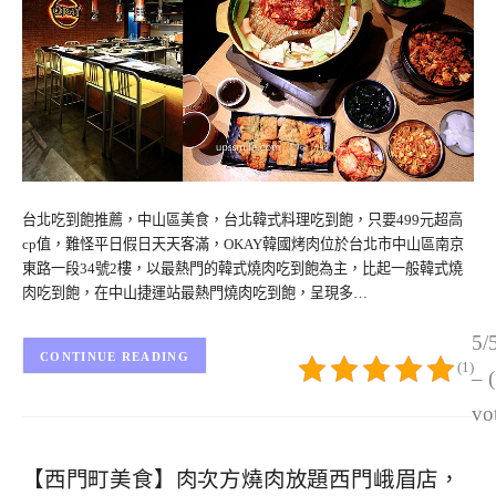
台北吃到飽推薦，中山區美食，台北韓式料理吃到飽，只要499元超高
cp值，難怪平日假日天天客滿，OKAY韓國烤肉位於台北市中山區南京
東路一段34號2樓，以最熱門的韓式燒肉吃到飽為主，比起一般韓式燒
肉吃到飽，在中山捷運站最熱門燒肉吃到飽，呈現多…
5/
CONTINUE READING
(1)
– 
vo
【西門町美食】肉次方燒肉放題西門峨眉店，