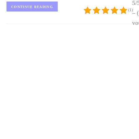
5/
CONTINUE READING
(1)
– 
vo