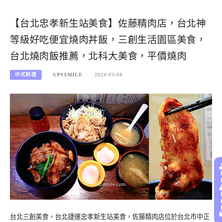
【台北忠孝新生站美食】佐藤精肉店，台北神
等級好吃便宜燒肉丼飯，三創生活園區美食，
台北燒肉飯推薦，北科大美食，平價燒肉
中式料理
UPSSMILE
2024-03-04
台北三創美食，台北捷運忠孝新生站美食，佐藤精肉店位於台北市中正