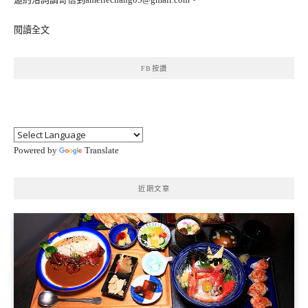
閱讀全文
FB按讚
Powered by
Translate
近期文章