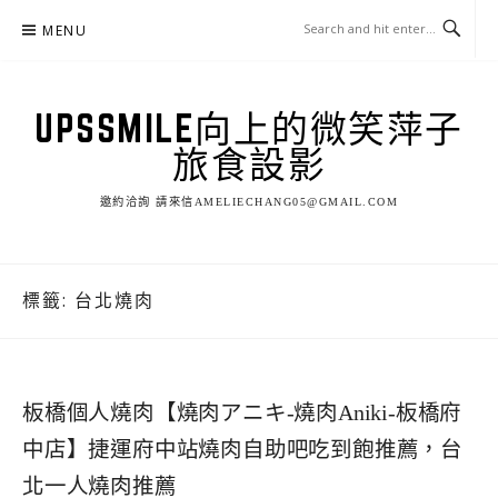
Skip
MENU
to
content
UPSSMILE向上的微笑萍子
旅食設影
邀約洽詢 請來信AMELIECHANG05@GMAIL.COM
標籤:
台北燒肉
板橋個人燒肉【燒肉アニキ-燒肉Aniki-板橋府
中店】捷運府中站燒肉自助吧吃到飽推薦，台
北一人燒肉推薦