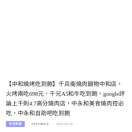
【中和燒烤吃到飽】千兵衛燒肉鍋物中和店，
火烤兩吃698元、千元A5和牛吃到飽，google評
論上千則4.7高分燒肉店，中永和美食燒肉控必
吃，中永和自助吧吃到飽
中式料理
UPSSMILE
2024-03-20