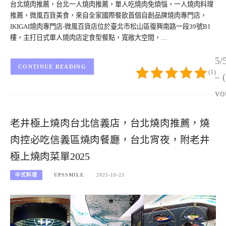
台北燒肉推薦，台北一人燒肉推薦，單人吃燒肉免煩惱，一人燒肉料理
推薦，微風百貨美食，來自全家國際餐飲首個自創品牌燒肉專門店，
IKIGAI燒肉專門店-微風百貨店位於臺北市松山區復興南路一段39號B1
樓，主打日式單人燒肉店定食型餐點，寬敞大空間，…
5/
CONTINUE READING
(1)
– 
vo
老井極上燒肉台北信義店，台北燒肉推薦，燒
肉控必吃信義區燒肉餐廳，台北宵夜，附老井
極上燒肉菜單2025
中式料理
UPSSMILE
2025-10-23