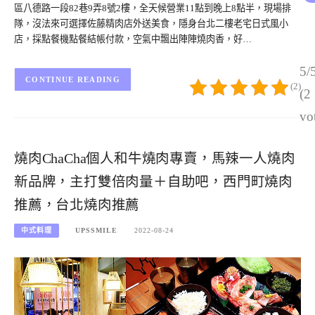
區八德路一段82巷9弄8號2樓，全天候營業11點到晚上8點半，現場排
隊，沒法來可選擇佐藤精肉店外送美食，隱身台北二樓老宅日式風小
店，採點餐機點餐結帳付款，空氣中飄出陣陣燒肉香，好…
5/
CONTINUE READING
(2)
(2
vo
燒肉ChaCha個人和牛燒肉專賣，馬辣一人燒肉
新品牌，主打雙倍肉量＋自助吧，西門町燒肉
推薦，台北燒肉推薦
中式料理
UPSSMILE
2022-08-24