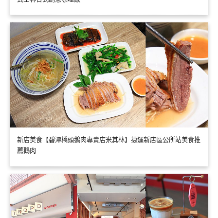
新店美食【碧潭橋頭鵝肉專賣店米其林】捷運新店區公所站美食推
薦鵝肉