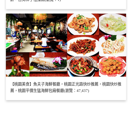
【桃園美食】魚夫子海鮮餐廳，桃園正光路快炒推薦，桃園快炒推
薦，桃園平價生猛海鮮包廂餐廳(瀏覽：47,437)