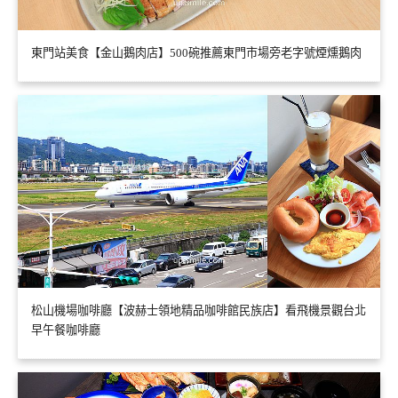
東門站美食【金山鵝肉店】500碗推薦東門市場旁老字號煙燻鵝肉
松山機場咖啡廳【波赫士領地精品咖啡館民族店】看飛機景觀台北
早午餐咖啡廳