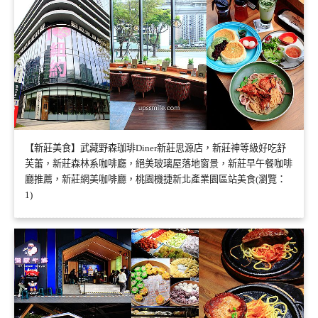
【新莊美食】武藏野森珈琲Diner新莊思源店，新莊神等級好吃舒
芙蕾，新莊森林系咖啡廳，絕美玻璃屋落地窗景，新莊早午餐咖啡
廳推薦，新莊網美咖啡廳，桃園機捷新北產業園區站美食(瀏覽：
1)