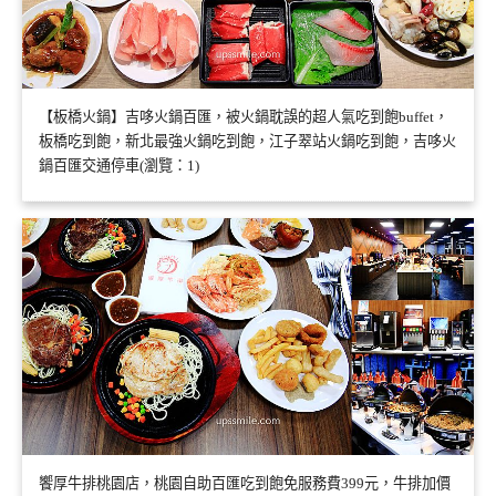
【板橋火鍋】吉哆火鍋百匯，被火鍋耽誤的超人氣吃到飽buffet，
板橋吃到飽，新北最強火鍋吃到飽，江子翠站火鍋吃到飽，吉哆火
鍋百匯交通停車(瀏覽：1)
饗厚牛排桃園店，桃園自助百匯吃到飽免服務費399元，牛排加價