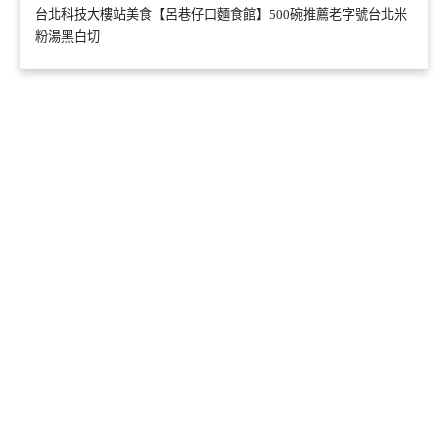
台北科技大樓站美食【呂巷仔口麵食館】500碗推薦老字號台北米
粉湯黑白切