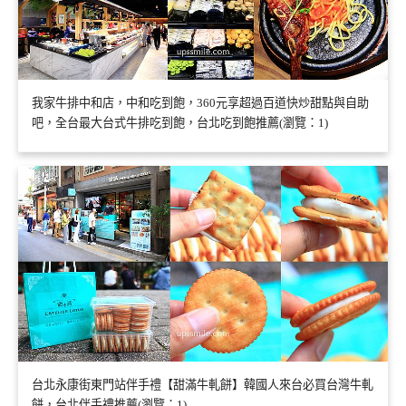
我家牛排中和店，中和吃到飽，360元享超過百道快炒甜點與自助
吧，全台最大台式牛排吃到飽，台北吃到飽推薦(瀏覽：1)
台北永康街東門站伴手禮【甜滿牛軋餅】韓國人來台必買台灣牛軋
餅，台北伴手禮推薦(瀏覽：1)