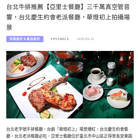
台北牛排推薦【亞里士餐廳】三千萬真空管音
響，台北慶生約會老派餐廳，華燈初上拍攝場
景
包裝設計＆產品設計
UPSSMILE
2026-05-31
台北老字號牛排餐廳，台劇「華燈初上」場景爆紅，台北慶生約會餐
廳，台北老派餐廳必吃，亞里士餐廳位於臺北市中山區正得里長安東路