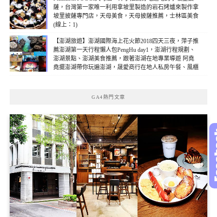
薩，台灣第一家唯一利用拿坡里製造的岩石烤爐來製作拿
坡里披薩專門店，天母美食，天母披薩推薦，士林區美食
(線上：1)
【澎湖旅遊】澎湖國際海上花火節2018四天三夜，萍子推
薦澎湖第一天行程懶人包PengHu day1，澎湖行程規劃、
澎湖景點、澎湖美食推薦，跟著澎湖在地專業導遊 阿堯
堯擺澎湖帶你玩遍澎湖，晟愛商行在地人私房午餐、風櫃
洞(風櫃聽濤)、蒔里沙灘、水產種苗養殖場、山水沙灘、
澎湖鐘點棧民宿、馬路益燒肉飯、澎湖正港檸檬汁、觀音
亭彩虹橋2018花火節煙火開幕、馬公市區武轎繞境(線
GA4熱門文章
上：1)