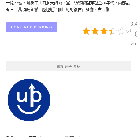
一段27號，隱身在別有洞天的地下室，彷彿瞬間穿越至70年代，內部設
有三千萬頂級音響，歷經近半個世紀的復古西餐廳，古典復…
3.
CONTINUE READING
(5)
– 
vo
關於 萍子 介紹