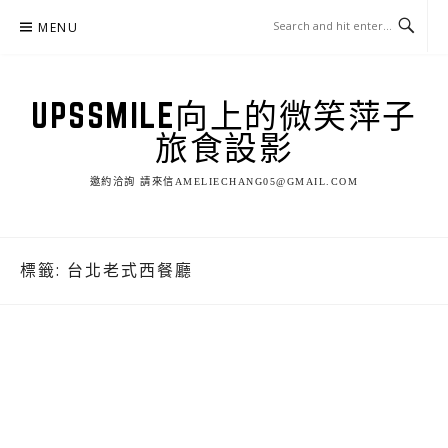
Skip
MENU
to
content
UPSSMILE向上的微笑萍子
旅食設影
邀約洽詢 請來信AMELIECHANG05@GMAIL.COM
標籤:
台北老式西餐廳