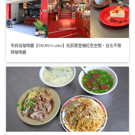
市府站咖啡廳【TROPO Coffee】松菸摩登褐紅色空間，台北不限
時咖啡廳