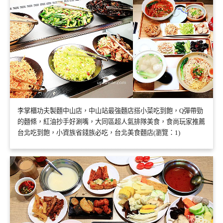
李掌櫃功夫製麵中山店，中山站最強麵店搭小菜吃到飽，Q彈帶勁
的麵條，紅油抄手好涮嘴，大同區超人氣排隊美食，食尚玩家推薦
台北吃到飽，小資族省錢族必吃，台北美食麵店(瀏覽：1)