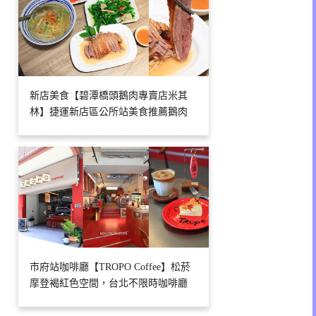
新店美食【碧潭橋頭鵝肉專賣店米其
林】捷運新店區公所站美食推薦鵝肉
市府站咖啡廳【TROPO Coffee】松菸
摩登褐紅色空間，台北不限時咖啡廳