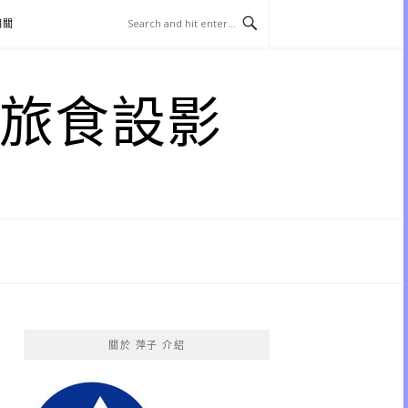
相關
子 旅食設影
關於 萍子 介紹