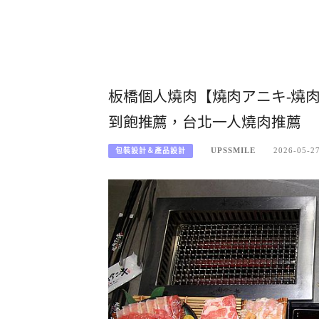
板橋個人燒肉【燒肉アニキ-燒肉
到飽推薦，台北一人燒肉推薦
UPSSMILE
2026-05-2
包裝設計＆產品設計