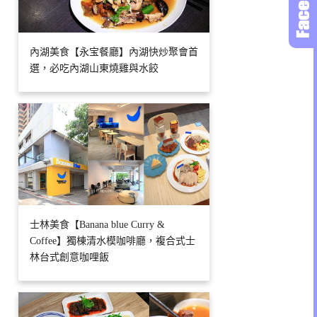
內湖美食【永宝餐廳】內湖快炒聚會首
選，必吃內湖山東燒雞與水餃
士林美食【Banana blue Curry &
Coffee】獨棟清水模咖啡廳，複合式士
林台式創意咖哩飯