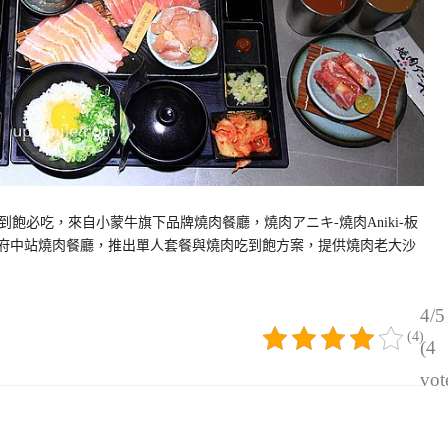
飽必吃，來自小蒙牛旗下品牌燒肉餐廳，燒肉アニキ-燒肉Aniki-板
運府中站燒肉餐廳，推出單人套餐與燒肉吃到飽方案，提供燒肉老大沙
4/5
(4)
(4
vot