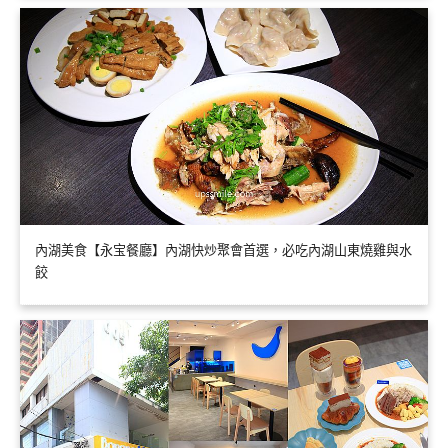
內湖美食【永宝餐廳】內湖快炒聚會首選，必吃內湖山東燒雞與水
餃