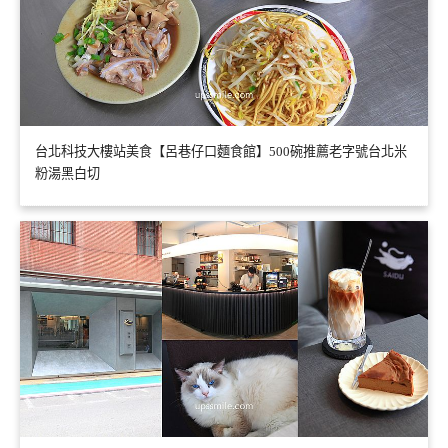
台北科技大樓站美食【呂巷仔口麵食館】500碗推薦老字號台北米
粉湯黑白切