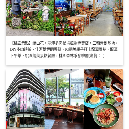
【桃園景點】繞山花，龍潭多肉秘境植物專賣店，三和青創基地，
DIY多肉體驗、佳河錦鯉園導覽，IG網美親子打卡龍潭景點，龍潭
下午茶，桃園網美景觀餐廳，桃園森林系咖啡廳(瀏覽：1)