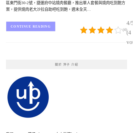
區東門街30-2號，捷運府中站燒肉餐廳，推出單人套餐與燒肉吃到飽方
案，提供燒肉老大沙拉自助吧吃到飽，週末全天…
4/
CONTINUE READING
(4)
(4
vo
關於 萍子 介紹