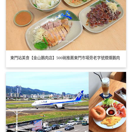
東門站美食【金山鵝肉店】500碗推薦東門市場旁老字號煙燻鵝肉