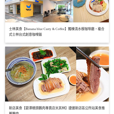
士林美食【Banana blue Curry & Coffee】獨棟清水模咖啡廳，複合
式士林台式創意咖哩飯
新店美食【碧潭橋頭鵝肉專賣店米其林】捷運新店區公所站美食推
薦鵝肉