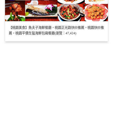
【桃園美食】魚夫子海鮮餐廳，桃園正光路快炒推薦，桃園快炒推
薦，桃園平價生猛海鮮包廂餐廳(瀏覽：47,424)