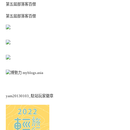
第五屆部落客百傑
第五屆部落客百傑
yam20130103_駐站玩家徽章