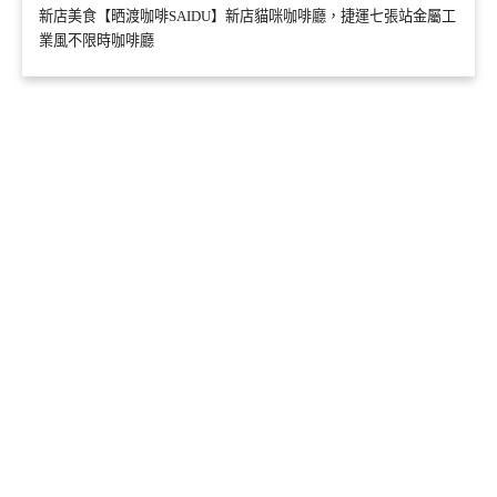
新店美食【晒渡咖啡SAIDU】新店貓咪咖啡廳，捷運七張站金屬工
業風不限時咖啡廳