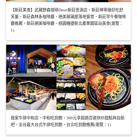
【新莊美食】武藏野森珈琲Diner新莊思源店，新莊神等級好吃舒
芙蕾，新莊森林系咖啡廳，絕美玻璃屋落地窗景，新莊早午餐咖啡
廳推薦，新莊網美咖啡廳，桃園機捷新北產業園區站美食(瀏覽：
1)
我家牛排中和店，中和吃到飽，360元享超過百道快炒甜點與自助
吧，全台最大台式牛排吃到飽，台北吃到飽推薦(瀏覽：1)