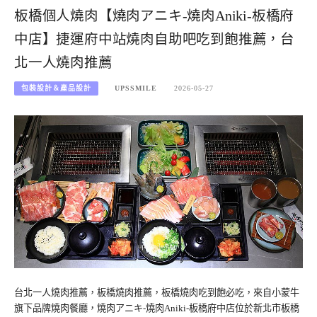
板橋個人燒肉【燒肉アニキ-燒肉Aniki-板橋府
中店】捷運府中站燒肉自助吧吃到飽推薦，台
北一人燒肉推薦
包裝設計＆產品設計
UPSSMILE
2026-05-27
台北一人燒肉推薦，板橋燒肉推薦，板橋燒肉吃到飽必吃，來自小蒙牛
旗下品牌燒肉餐廳，燒肉アニキ-燒肉Aniki-板橋府中店位於新北市板橋