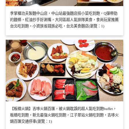
李掌櫃功夫製麵中山店，中山站最強麵店搭小菜吃到飽，Q彈帶勁
的麵條，紅油抄手好涮嘴，大同區超人氣排隊美食，食尚玩家推薦
台北吃到飽，小資族省錢族必吃，台北美食麵店(瀏覽：1)
【板橋火鍋】吉哆火鍋百匯，被火鍋耽誤的超人氣吃到飽buffet，
板橋吃到飽，新北最強火鍋吃到飽，江子翠站火鍋吃到飽，吉哆火
鍋百匯交通停車(瀏覽：1)