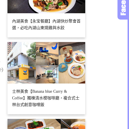
內湖美食【永宝餐廳】內湖快炒聚會首
選，必吃內湖山東燒雞與水餃
1
e)
士林美食【Banana blue Curry &
Coffee】獨棟清水模咖啡廳，複合式士
林台式創意咖哩飯