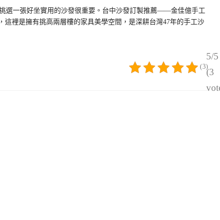
挑選一張好坐實用的沙發很重要。台中沙發訂製推薦——金佳億手工
號，這裡是擁有挑高兩層樓的家具美學空間，是深耕台灣47年的手工沙
5/5
(3)
(3
vot