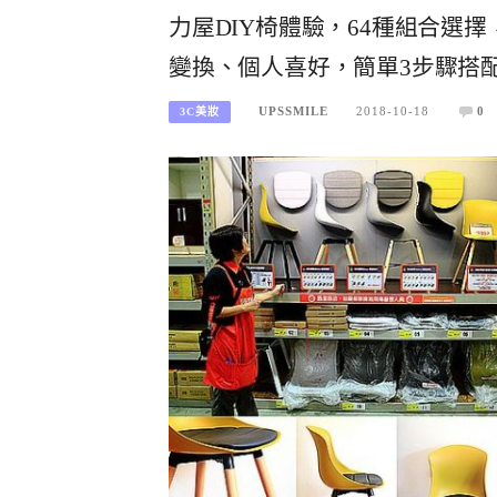
力屋DIY椅體驗，64種組合選
變換、個人喜好，簡單3步驟搭
UPSSMILE
2018-10-18
0
3C美妝