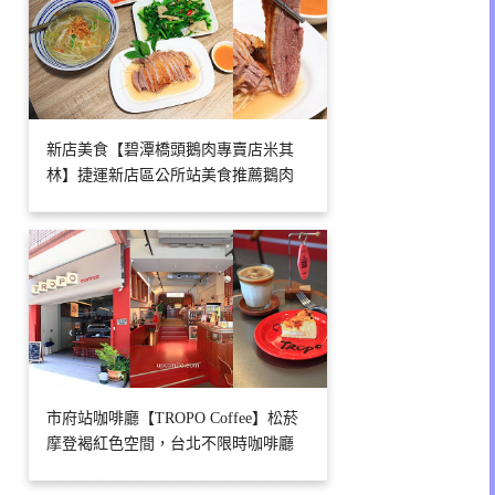
新店美食【碧潭橋頭鵝肉專賣店米其
林】捷運新店區公所站美食推薦鵝肉
市府站咖啡廳【TROPO Coffee】松菸
摩登褐紅色空間，台北不限時咖啡廳