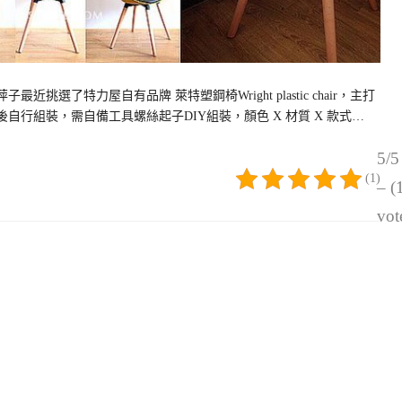
挑選了特力屋自有品牌 萊特塑鋼椅Wright plastic chair，主打
自行組裝，需自備工具螺絲起子DIY組裝，顏色 X 材質 X 款式…
5/5
(1)
– (
vot