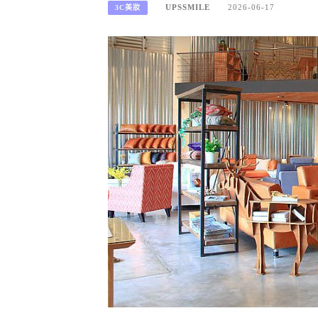
UPSSMILE
2026-06-17
3C美妝