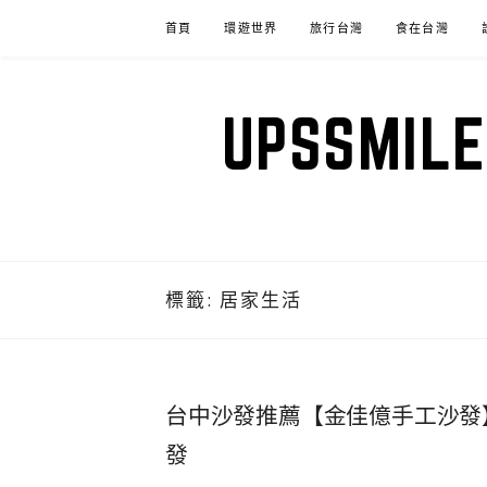
Skip
首頁
環遊世界
旅行台灣
食在台灣
to
content
UPSSM
標籤:
居家生活
台中沙發推薦【金佳億手工沙發
發