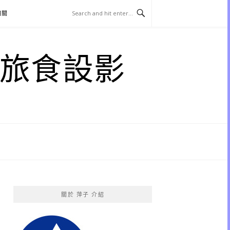
相關
子 旅食設影
關於 萍子 介紹