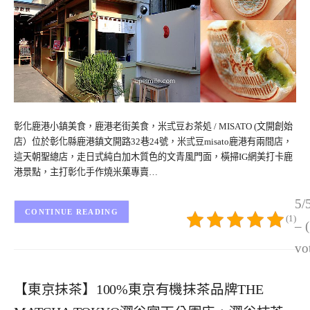
彰化鹿港小鎮美食，鹿港老街美食，米弎豆お茶処 / MISATO (文開創始
店）位於彰化縣鹿港鎮文開路32巷24號，米弎豆misato鹿港有兩間店，
這天朝聖總店，走日式純白加木質色的文青風門面，橫掃IG網美打卡鹿
港景點，主打彰化手作燒米菓專賣…
5/
CONTINUE READING
(1)
– 
vo
【東京抹茶】100%東京有機抹茶品牌THE