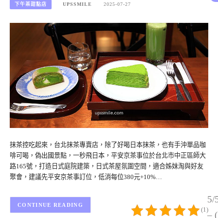
下午茶甜點店
UPSSMILE
2025-07-27
抹茶控吃起來，台北抹茶專賣店，除了好喝日本抹茶，也有手沖單品咖
啡可喝，偽出國景點，一秒飛日本，平安京茶事位於台北市中正區師大
路165號，打造日式庭院建築，日式茶屋氛圍空間，適合姊妹淘與好友
聚會，建議先平安京茶事訂位，低消每位380元+10%…
5/
CONTINUE READING
(1)
– 