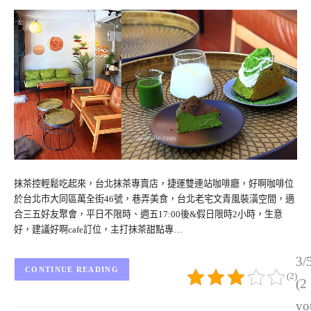
抹茶控輕鬆吃起來，台北抹茶專賣店，捷運雙連站咖啡廳，好啊咖啡位
於台北市大同區萬全街46號，巷弄美食，台北老宅文青風裝潢空間，適
合三五好友聚會，平日不限時、週五17:00後&假日限時2小時，生意
好，建議好啊cafe訂位，主打抹茶甜點專…
3/
CONTINUE READING
(2)
(2
vo