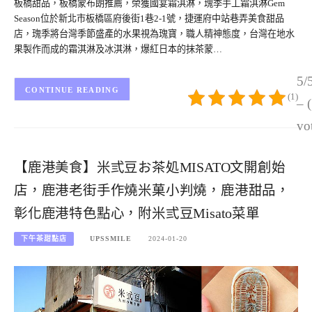
板橋甜品，板橋蒙布朗推薦，榮獲國宴霜淇淋，瑰季手工霜淇淋Gem
Season位於新北市板橋區府後街1巷2-1號，捷運府中站巷弄美食甜品
店，瑰季將台灣季節盛產的水果視為瑰寶，職人精神態度，台灣在地水
果製作而成的霜淇淋及冰淇淋，爆紅日本的抹茶蒙…
5/
CONTINUE READING
(1)
– 
vo
【鹿港美食】米弎豆お茶処MISATO文開創始
店，鹿港老街手作燒米菓小判燒，鹿港甜品，
彰化鹿港特色點心，附米弎豆Misato菜單
下午茶甜點店
UPSSMILE
2024-01-20