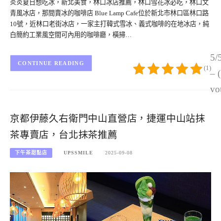
炎炎夏日想吃冰，新北美食，林口冰店推薦，林口雪花冰必吃，林口文
青風冰店，那間賣冰的咖啡店 Blue Lamp Cafe位於新北市林口區林口路
10號，近林口老街冰店，一家主打韓式雪冰、義式咖啡的在地冰店，純
白簡約工業風空間可內用的咖啡廳，橫掃…
5/
CONTINUE READING
(1)
– 
vo
京都伊藤久右衛門中山直營店，捷運中山站抹
茶專賣店，台北抹茶推薦
下午茶甜點店
UPSSMILE
2025-09-08