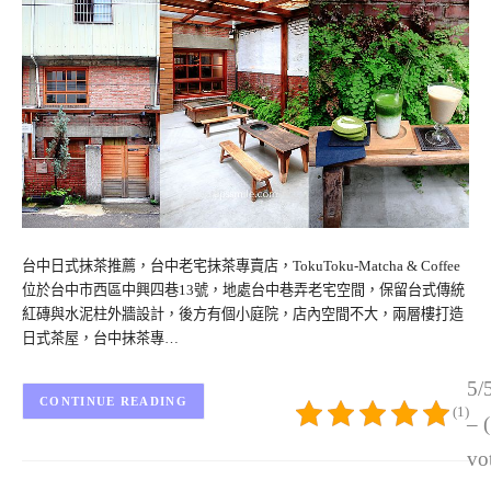
台中日式抹茶推薦，台中老宅抹茶專賣店，TokuToku-Matcha & Coffee
位於台中市西區中興四巷13號，地處台中巷弄老宅空間，保留台式傳統
紅磚與水泥柱外牆設計，後方有個小庭院，店內空間不大，兩層樓打造
日式茶屋，台中抹茶專…
5/
CONTINUE READING
(1)
– 
vo