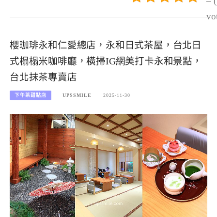
– 
vo
櫻珈琲永和仁愛總店，永和日式茶屋，台北日
式榻榻米咖啡廳，橫掃IG網美打卡永和景點，
台北抹茶專賣店
下午茶甜點店
UPSSMILE
2025-11-30