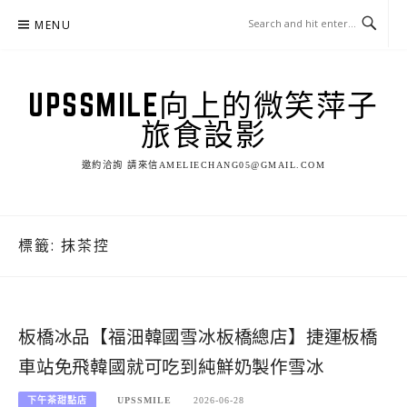
Skip
MENU
to
content
UPSSMILE向上的微笑萍子
旅食設影
邀約洽詢 請來信AMELIECHANG05@GMAIL.COM
標籤:
抹茶控
板橋冰品【福沺韓國雪冰板橋總店】捷運板橋
車站免飛韓國就可吃到純鮮奶製作雪冰
下午茶甜點店
UPSSMILE
2026-06-28