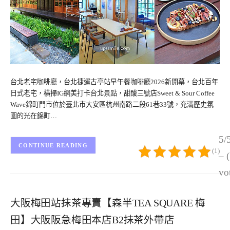
台北老宅咖啡廳，台北捷運古亭站早午餐咖啡廳2026新開幕，台北百年
日式老宅，橫掃IG網美打卡台北景點，甜酸三號店Sweet & Sour Coffee
Wave錦町門市位於臺北市大安區杭州南路二段61巷33號，充滿歷史氛
圍的光在錦町…
5/
CONTINUE READING
(1)
– 
vo
大阪梅田站抹茶專賣【森半TEA SQUARE 梅
田】大阪阪急梅田本店B2抹茶外帶店