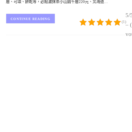
層、可頌、餅乾等，必點濃抹茶小山園千層220元、北海道…
5/
CONTINUE READING
(1)
– 
vo