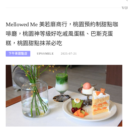
vo
Mellowed Me 美若靡商行，桃園預約制甜點咖
啡廳，桃園神等級好吃戚風蛋糕、巴斯克蛋
糕，桃園甜點抹茶必吃
下午茶甜點店
UPSSMILE
2025-07-21