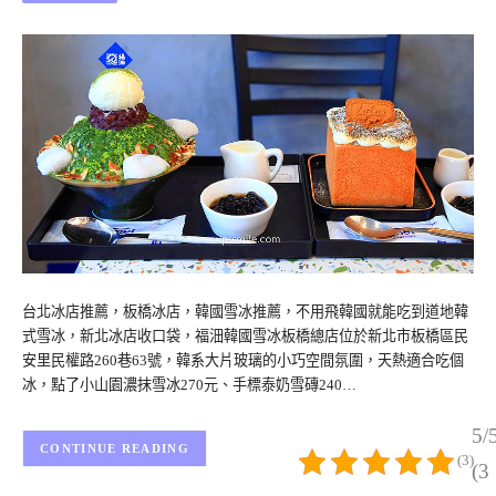
台北冰店推薦，板橋冰店，韓國雪冰推薦，不用飛韓國就能吃到道地韓
式雪冰，新北冰店收口袋，福沺韓國雪冰板橋總店位於新北市板橋區民
安里民權路260巷63號，韓系大片玻璃的小巧空間氛圍，天熱適合吃個
冰，點了小山園濃抹雪冰270元、手標泰奶雪磚240…
5/
CONTINUE READING
(3)
(3