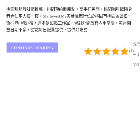
桃園甜點咖啡廳推薦，桃園預約制甜點，高手在民間，桃園咖啡廳隱身
巷弄住宅大樓一樓，Mellowed Me美若靡商行位於桃園市桃園區會稽一
街82巷10號1樓，原本是甜點工作室，現對外開放有內用空間，每月開
放日期不多，甜點每日限量提供，提供好吃甜…
5/
CONTINUE READING
(1)
– 
vo