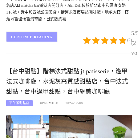
名店Aki matcha bar姊妹店開分店，Aki Deli位於新北市中和區宜安路
116號，近中和四號公園美食，捷運永安市場站咖啡廳，地處大樓一樓
落地窗玻璃窗景空間，日式簡約氛…
5/
CONTINUE READING
(2)
(2
vo
【台中甜點】階梯法式甜點 jt patisserie，逢甲
法式咖啡廳，水泥灰高質感甜點店，台中法式
甜點，台中逢甲甜點，台中網美咖啡廳
下午茶甜點店
UPSSMILE
2024-12-08