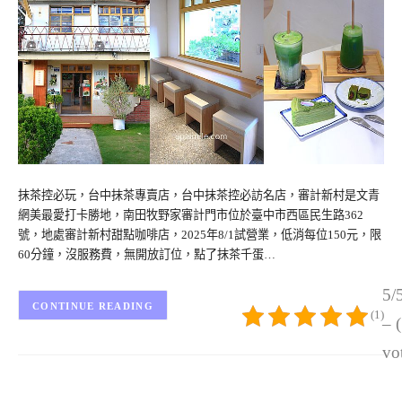
抹茶控必玩，台中抹茶專賣店，台中抹茶控必訪名店，審計新村是文青
網美最愛打卡勝地，南田牧野家審計門市位於臺中市西區民生路362
號，地處審計新村甜點咖啡店，2025年8/1試營業，低消每位150元，限
60分鐘，沒服務費，無開放訂位，點了抹茶千蛋…
5/
CONTINUE READING
(1)
– 
vo