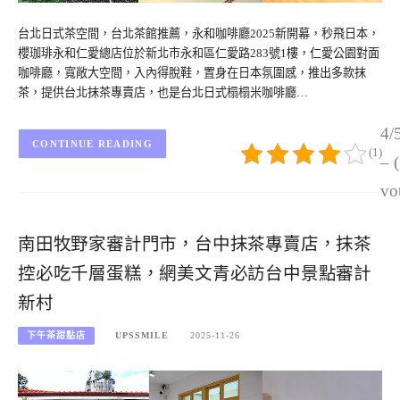
台北日式茶空間，台北茶館推薦，永和咖啡廳2025新開幕，秒飛日本，
櫻珈琲永和仁愛總店位於新北市永和區仁愛路283號1樓，仁愛公園對面
咖啡廳，寬敞大空間，入內得脫鞋，置身在日本氛圍感，推出多款抹
茶，提供台北抹茶專賣店，也是台北日式榻榻米咖啡廳…
4/
CONTINUE READING
(1)
– 
vo
南田牧野家審計門市，台中抹茶專賣店，抹茶
控必吃千層蛋糕，網美文青必訪台中景點審計
新村
下午茶甜點店
UPSSMILE
2025-11-26