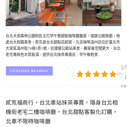
台北大安森林公園附近主打早午餐甜點咖啡廳搬家，插旗公館商圈，地
處台大校園美食，原先是台北甜點店起家，丸吉咖啡溫州店位於臺北市
大安區溫州街74巷5弄1號，近捷運公館站美食，搬家後空間更大，台北
老宅墨綠色木質裝潢，提供台北抹茶專賣店、早午餐輕食…
5/
CONTINUE READING
(1)
– 
vo
貳氖福商行，台北車站抹茶專賣，隱身台北相
機街老宅二樓咖啡廳，台北甜點客製化訂購，
北車不限時咖啡廳