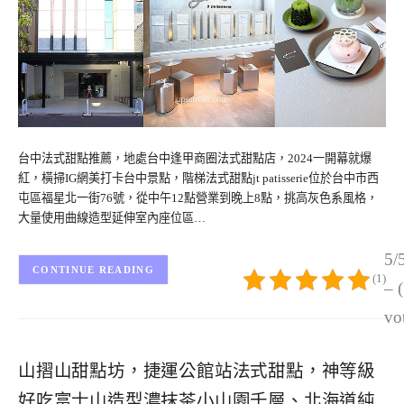
台中法式甜點推薦，地處台中逢甲商圈法式甜點店，2024一開幕就爆
紅，橫掃IG網美打卡台中景點，階梯法式甜點jt patisserie位於台中市西
屯區福星北一街76號，從中午12點營業到晚上8點，挑高灰色系風格，
大量使用曲線造型延伸室內座位區…
5/
CONTINUE READING
(1)
– 
vo
山摺山甜點坊，捷運公館站法式甜點，神等級
好吃富士山造型濃抹茶小山園千層、北海道純