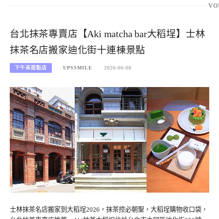
vo
台北抹茶專賣店【Aki matcha bar大稻埕】士林
抹茶名店搬家迪化街十連棟景點
下午茶甜點店
UPSSMILE
2026-06-08
士林抹茶名店搬家到大稻埕2026，抹茶控必朝聖，大稻埕購物收口袋，