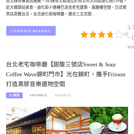
台北抹茶專賣店推薦，Aki抹茶大稻埕位於台北市大同區迪化街350號，
近大橋頭站美食，迪化街十連棟巴洛克老宅建築，兩層樓空間，日式喫
茶店高雅台北，台北迪化街咖啡廳，適合三五京朋…
3.
CONTINUE READING
(3)
– 
vo
台北老宅咖啡廳【甜酸三號店Sweet & Sour
Coffee Wave錦町門市】光在錦町，攜手Frisson
打造黑膠音樂選物空間
3C美妝
UPSSMILE
2026-05-11