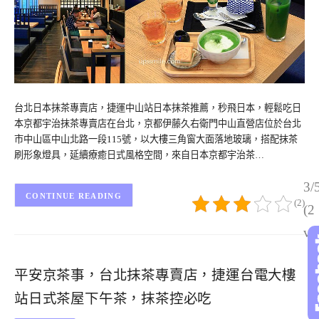
台北日本抹茶專賣店，捷運中山站日本抹茶推薦，秒飛日本，輕鬆吃日
本京都宇治抹茶專賣店在台北，京都伊藤久右衛門中山直營店位於台北
市中山區中山北路一段115號，以大樓三角窗大面落地玻璃，搭配抹茶
刷形象燈具，延續療癒日式風格空間，來自日本京都宇治茶…
3/
CONTINUE READING
(2)
(2
vo
平安京茶事，台北抹茶專賣店，捷運台電大樓
站日式茶屋下午茶，抹茶控必吃