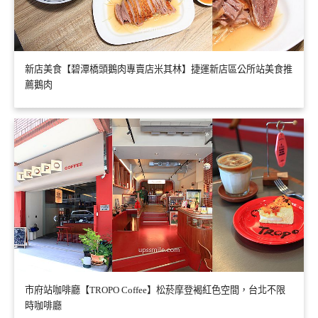
新店美食【碧潭橋頭鵝肉專賣店米其林】捷運新店區公所站美食推
薦鵝肉
市府站咖啡廳【TROPO Coffee】松菸摩登褐紅色空間，台北不限
時咖啡廳