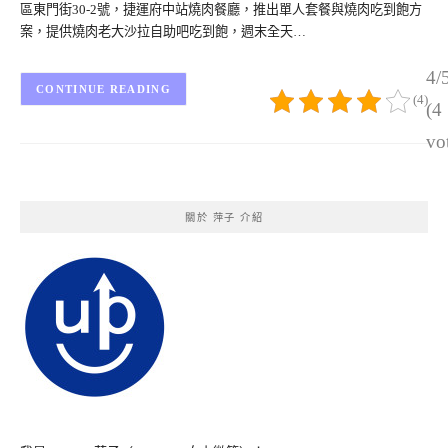
區東門街30-2號，捷運府中站燒肉餐廳，推出單人套餐與燒肉吃到飽方
案，提供燒肉老大沙拉自助吧吃到飽，週末全天…
4/
CONTINUE READING
(4)
(4
vo
關於 萍子 介紹