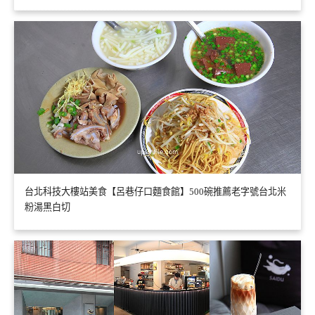
台北科技大樓站美食【呂巷仔口麵食館】500碗推薦老字號台北米
粉湯黑白切