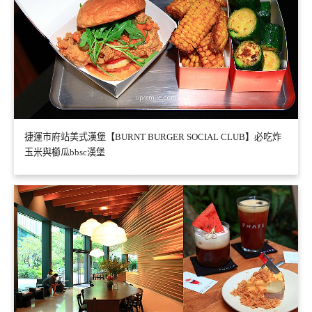
捷運市府站美式漢堡【BURNT BURGER SOCIAL CLUB】必吃炸
玉米與櫛瓜bbsc漢堡