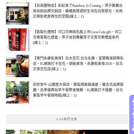
【台南選物店】彩虹來了Rainbow Is Coming，萍子推薦台
南自創品牌文創店，編織高質感好生活在台南發光，台南
正興街老屋再生的空間(線上：1)
【客製化禮物】可口可樂姓名瓶上市Coca-Cola gift，可口
可樂客製化禮盒，萍子收到專屬萍子文青可樂禮盒系列
(線上：1)
【東門永康街美食】白水豆花 台北永康，宜蘭礁溪排隊名
店、IG網美打卡豆花，銅板美食，永康街美食2020，台北
文青豆花店(線上：1)
初衣食午 山蘭居大安店，東區絕美玻璃屋，複合式品牌餐
廳，忠孝復興站早午餐聚會推薦，IG網美打卡餐廳，台北
東區早午餐咖啡館(線上：1)
GA4熱門文章