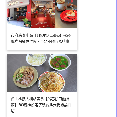
市府站咖啡廳【TROPO Coffee】松菸
摩登褐紅色空間，台北不限時咖啡廳
台北科技大樓站美食【呂巷仔口麵食
館】500碗推薦老字號台北米粉湯黑白
切