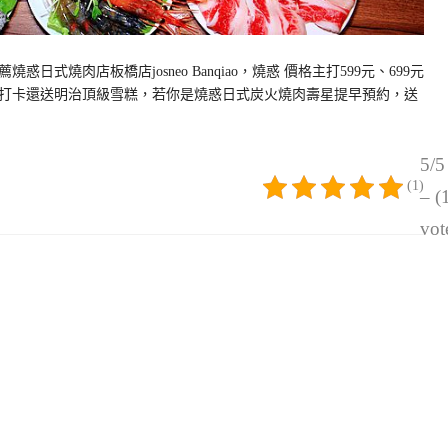
式燒肉店板橋店josneo Banqiao，燒惑 價格主打599元、699元
打卡還送明治頂級雪糕，若你是燒惑日式炭火燒肉壽星提早預約，送
5/5
(1)
– (
vot