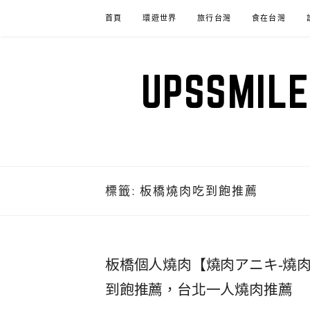
Skip
首頁
環遊世界
旅行台灣
食在台灣
to
content
UPSSM
標籤:
板橋燒肉吃到飽推薦
板橋個人燒肉【燒肉アニキ-燒肉
到飽推薦，台北一人燒肉推薦