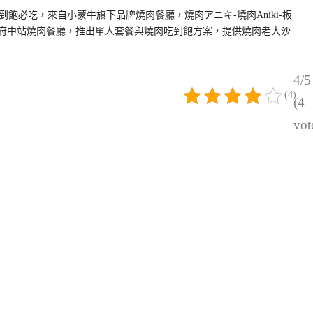
飽必吃，來自小蒙牛旗下品牌燒肉餐廳，燒肉アニキ-燒肉Aniki-板
運府中站燒肉餐廳，推出單人套餐與燒肉吃到飽方案，提供燒肉老大沙
4/5
(4)
(4
vot