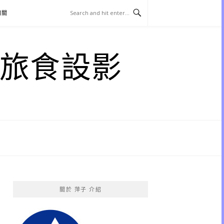
相關
子 旅食設影
關於 萍子 介紹