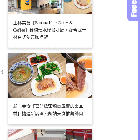
士林美食【Banana blue Curry &
Coffee】獨棟清水模咖啡廳，複合式士
林台式創意咖哩飯
1
e)
新店美食【碧潭橋頭鵝肉專賣店米其
林】捷運新店區公所站美食推薦鵝肉