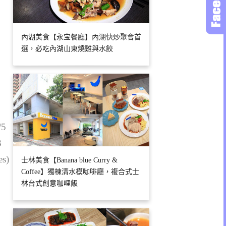
內湖美食【永宝餐廳】內湖快炒聚會首
選，必吃內湖山東燒雞與水餃
/5
3
es)
士林美食【Banana blue Curry &
Coffee】獨棟清水模咖啡廳，複合式士
林台式創意咖哩飯