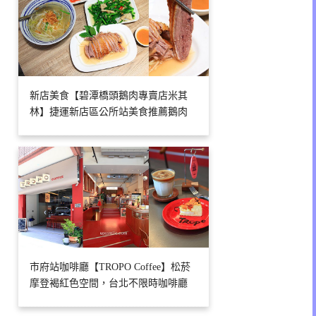
新店美食【碧潭橋頭鵝肉專賣店米其
林】捷運新店區公所站美食推薦鵝肉
市府站咖啡廳【TROPO Coffee】松菸
摩登褐紅色空間，台北不限時咖啡廳