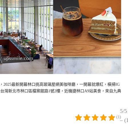
2025最新開幕林口挑高玻璃屋網美咖啡廳，一開幕就爆紅，橫掃IG
於台灣新北市林口區檔案館路1號2樓，近機捷林口A9站美食，來自九典
5/5
(1)
– (