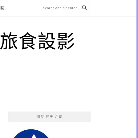
相關
子 旅食設影
關於 萍子 介紹