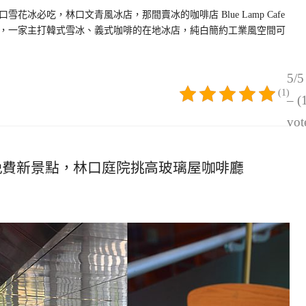
冰必吃，林口文青風冰店，那間賣冰的咖啡店 Blue Lamp Cafe
店，一家主打韓式雪冰、義式咖啡的在地冰店，純白簡約工業風空間可
5/5
(1)
– (
vot
林口免費新景點，林口庭院挑高玻璃屋咖啡廳