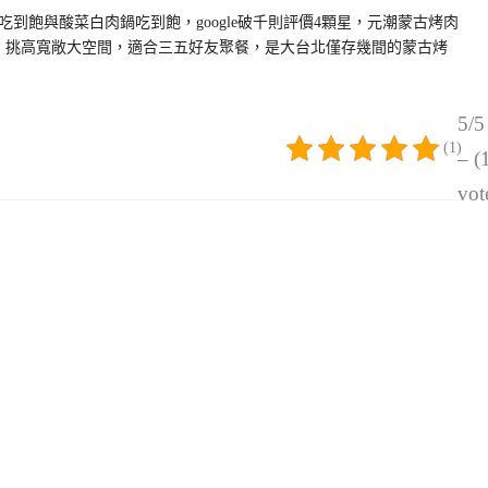
到飽與酸菜白肉鍋吃到飽，google破千則評價4顆星，元潮蒙古烤肉
號，挑高寬敞大空間，適合三五好友聚餐，是大台北僅存幾間的蒙古烤
5/5
(1)
– (
vot