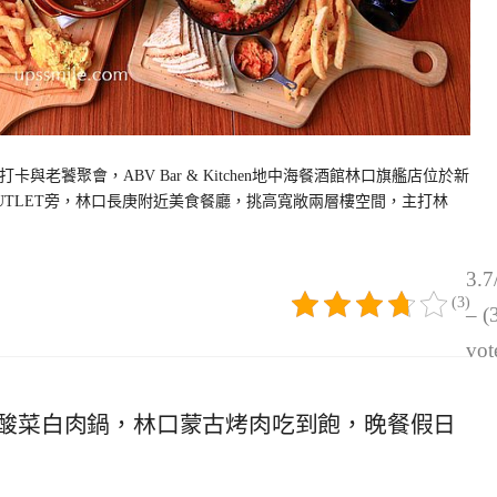
老饕聚會，ABV Bar & Kitchen地中海餐酒館林口旗艦店位於新
OUTLET旁，林口長庚附近美食餐廳，挑高寬敞兩層樓空間，主打林
3.7
(3)
– (
vot
酸菜白肉鍋，林口蒙古烤肉吃到飽，晚餐假日