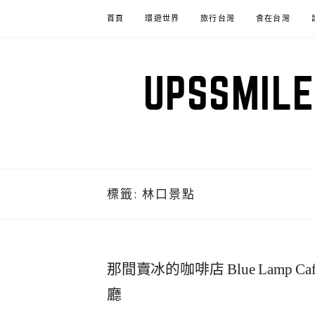
Skip
首頁
環遊世界
旅行台灣
食在台灣
to
content
UPSSM
標籤:
林口景點
那間賣冰的咖啡店 Blue Lam
廳