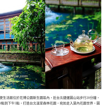
使生活館位於花博公園新生園區內，近台北捷運圓山站步行20分鐘，
9點到下午5點，打造台北溫室森林花園，宛如走入莫內花園世界，圓