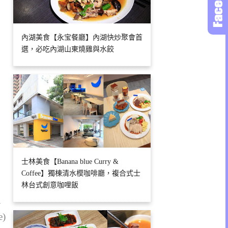
內湖美食【永宝餐廳】內湖快炒聚會首
選，必吃內湖山東燒雞與水餃
士林美食【Banana blue Curry &
Coffee】獨棟清水模咖啡廳，複合式士
林台式創意咖哩飯
1
e)