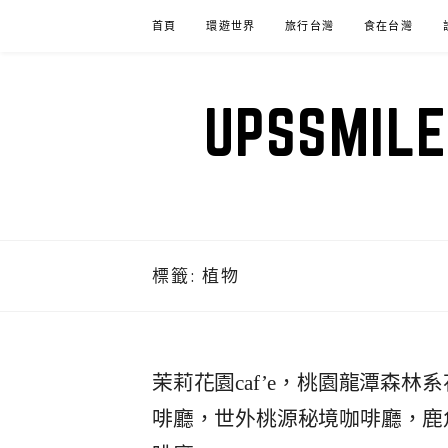
Skip
首頁
環遊世界
旅行台灣
食在台灣
to
content
UPSSM
標籤:
植物
茉莉花園caf’e，桃園龍潭森
啡廳，世外桃源秘境咖啡廳，鹿