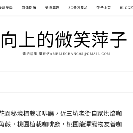
設計美學
影像閱讀
美食專題
3C美妝產品
萍子上菜
BLOG
ILE向上的微笑萍
邀約洽詢 請來信AMELIECHANG05@GMAIL.COM
林系花園秘境植栽咖啡廳，近三坑老街自家烘焙咖
角蕨，桃園植栽咖啡廳，桃園龍潭寵物友善咖