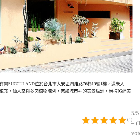
SUCCULAND位於台北市大安區四維路76巷19號1樓，還未入
植栽，仙人掌與多肉植物陳列，宛如城市裡的美景綠洲，橫掃IG網美
5/5
(1)
– (
vot