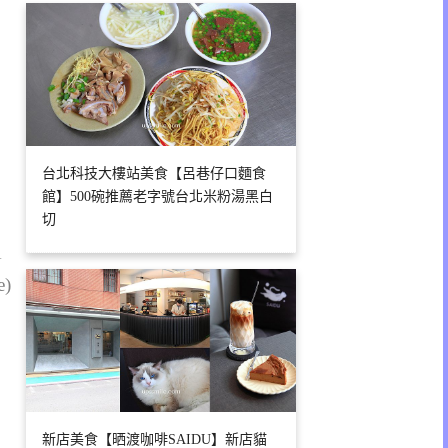
台北科技大樓站美食【呂巷仔口麵食
館】500碗推薦老字號台北米粉湯黑白
切
1
e)
新店美食【晒渡咖啡SAIDU】新店貓