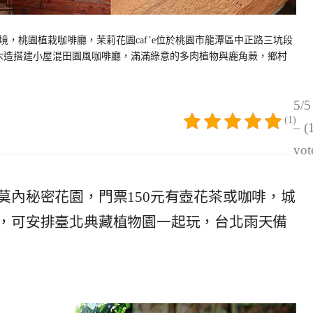
，桃園植栽咖啡廳，茉莉花園caf’e位於桃園市龍潭區中正路三坑段
用木造搭建小屋混田園風咖啡廳，滿滿綠意的多肉植物與鹿角蕨，鄉村
5/5
(1)
– (
vot
莫內秘密花園，門票150元有壺花茶或咖啡，城
，可安排臺北典藏植物園一起玩，台北雨天備