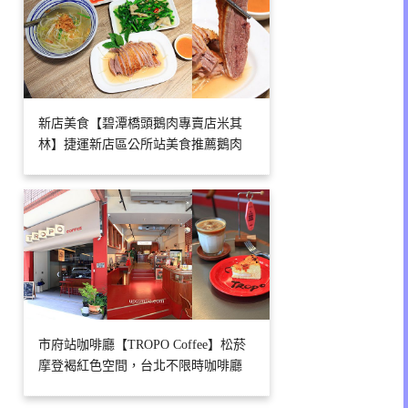
新店美食【碧潭橋頭鵝肉專賣店米其
林】捷運新店區公所站美食推薦鵝肉
市府站咖啡廳【TROPO Coffee】松菸
摩登褐紅色空間，台北不限時咖啡廳