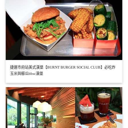
捷運市府站美式漢堡【BURNT BURGER SOCIAL CLUB】必吃炸
玉米與櫛瓜bbsc漢堡