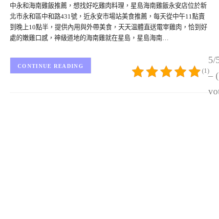
中永和海南雞飯推薦，想找好吃雞肉料理，星島海南雞飯永安店位於新
北市永和區中和路431號，近永安市場站美食推薦，每天從中午11點賣
到晚上10點半，提供內用與外帶美食，天天温體直送電宰雞肉，恰到好
處的嫩雞口感，神級道地的海南雞就在星島，星島海南…
5/
CONTINUE READING
(1)
– 
vo