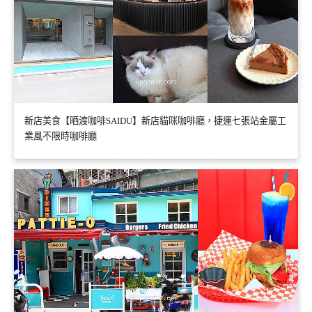
新店美食【晒渡咖啡SAIDU】新店貓咪咖啡廳，捷運七張站金屬工
業風不限時咖啡廳