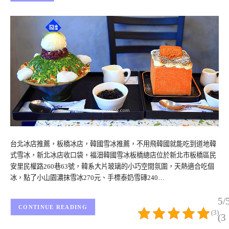
台北冰店推薦，板橋冰店，韓國雪冰推薦，不用飛韓國就能吃到道地韓
式雪冰，新北冰店收口袋，福沺韓國雪冰板橋總店位於新北市板橋區民
安里民權路260巷63號，韓系大片玻璃的小巧空間氛圍，天熱適合吃個
冰，點了小山園濃抹雪冰270元、手標泰奶雪磚240…
5/
CONTINUE READING
(3)
(3