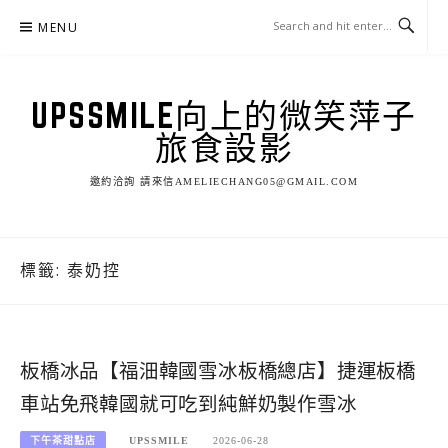
Skip
MENU
to
content
UPSSMILE向上的微笑萍子
旅食設影
邀約洽詢 請來信AMELIECHANG05@GMAIL.COM
標籤:
泰奶控
板橋冰品【福沺韓國雪冰板橋總店】捷運板橋
車站免飛韓國就可吃到純鮮奶製作雪冰
下午茶甜點店
UPSSMILE
2026-06-28