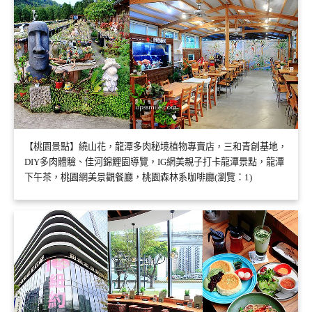
【桃園景點】繞山花，龍潭多肉秘境植物專賣店，三和青創基地，
DIY多肉體驗、佳河錦鯉園導覽，IG網美親子打卡龍潭景點，龍潭
下午茶，桃園網美景觀餐廳，桃園森林系咖啡廳(瀏覽：1)