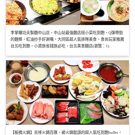
李掌櫃功夫製麵中山店，中山站最強麵店搭小菜吃到飽，Q彈帶勁
的麵條，紅油抄手好涮嘴，大同區超人氣排隊美食，食尚玩家推薦
台北吃到飽，小資族省錢族必吃，台北美食麵店(瀏覽：1)
【板橋火鍋】吉哆火鍋百匯，被火鍋耽誤的超人氣吃到飽buffet，