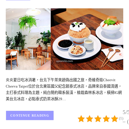
炎炎夏日吃冰消暑，台北下午茶來趟偽出國之旅，奇維奇娃Cheevit
Cheeva Taipei位於台北東區國父紀念館泰式冰店，品牌來自泰國清邁，
主打泰式料理為主題，純白簡約韓系裝潢，植栽森林系冰店，橫掃IG網
美台北冰店，必點泰式奶茶冰酥29…
5/
CONTINUE READING
(1)
– 