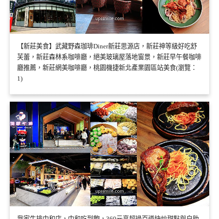
【新莊美食】武藏野森珈琲Diner新莊思源店，新莊神等級好吃舒
芙蕾，新莊森林系咖啡廳，絕美玻璃屋落地窗景，新莊早午餐咖啡
廳推薦，新莊網美咖啡廳，桃園機捷新北產業園區站美食(瀏覽：
1)
我家牛排中和店，中和吃到飽，360元享超過百道快炒甜點與自助