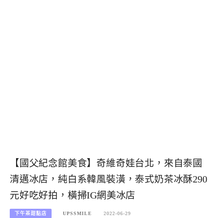
【國父紀念館美食】奇維奇娃台北，來自泰國
清邁冰店，純白系韓風裝潢，泰式奶茶冰酥290
元好吃好拍，橫掃IG網美冰店
下午茶甜點店
UPSSMILE
2022-06-29