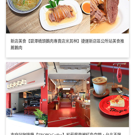
新店美食【碧潭橋頭鵝肉專賣店米其林】捷運新店區公所站美食推
薦鵝肉
市府站咖啡廳【TROPO Coffee】松菸摩登褐紅色空間，台北不限