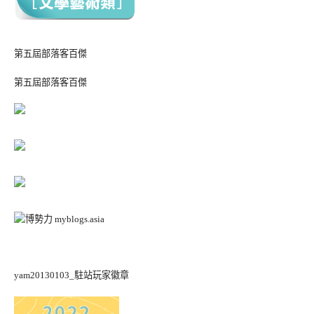
第五屆部落客百傑
第五屆部落客百傑
yam20130103_駐站玩家徽章