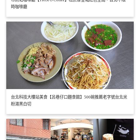
時咖啡廳
台北科技大樓站美食【呂巷仔口麵食館】500碗推薦老字號台北米
粉湯黑白切