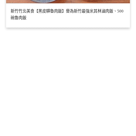
新竹竹北美食【黑皮驊魯肉飯】譽為新竹最強米其林滷肉飯、500
碗魯肉飯