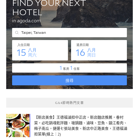
GA4即時熱門文章
【新店美食】王德福滷担中正店，新店麵店推薦，眷村
菜，必吃銷魂乾拌麵、嗆鍋麵、滷味、豆魚、鎮江肴肉、
梅子南瓜，捷運七張站美食、新店中正路美食，王德福滷
担菜單(線上：2)