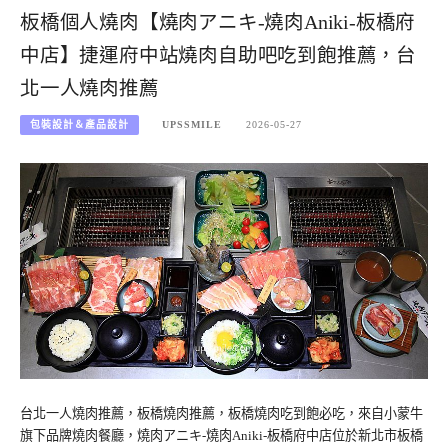
板橋個人燒肉【燒肉アニキ-燒肉Aniki-板橋府
中店】捷運府中站燒肉自助吧吃到飽推薦，台
北一人燒肉推薦
包裝設計＆產品設計
UPSSMILE
2026-05-27
台北一人燒肉推薦，板橋燒肉推薦，板橋燒肉吃到飽必吃，來自小蒙牛
旗下品牌燒肉餐廳，燒肉アニキ-燒肉Aniki-板橋府中店位於新北市板橋