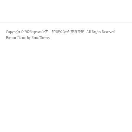
Copyright © 2026 upssmile向上的微笑萍子 旅食設影. All Rights Reserved.
Boston Theme by
FameThemes