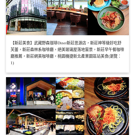
【新莊美食】武藏野森珈琲Diner新莊思源店，新莊神等級好吃舒
芙蕾，新莊森林系咖啡廳，絕美玻璃屋落地窗景，新莊早午餐咖啡
廳推薦，新莊網美咖啡廳，桃園機捷新北產業園區站美食(瀏覽：
1)