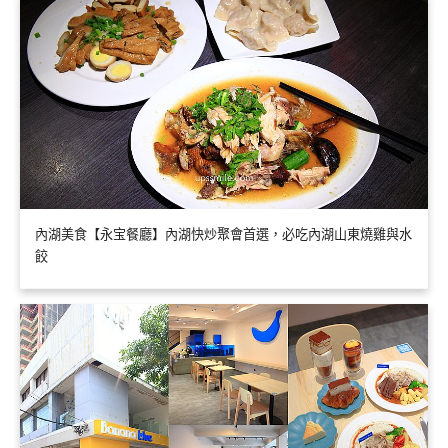
內湖美食【永宝餐廳】內湖快炒聚會首選，必吃內湖山東燒雞與水
餃