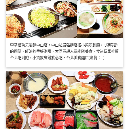
李掌櫃功夫製麵中山店，中山站最強麵店搭小菜吃到飽，Q彈帶勁
的麵條，紅油抄手好涮嘴，大同區超人氣排隊美食，食尚玩家推薦
台北吃到飽，小資族省錢族必吃，台北美食麵店(瀏覽：1)