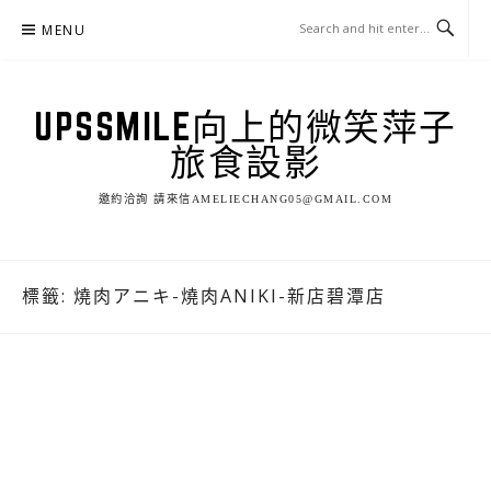
Skip
MENU
to
content
UPSSMILE向上的微笑萍子
旅食設影
邀約洽詢 請來信AMELIECHANG05@GMAIL.COM
標籤:
燒肉アニキ-燒肉ANIKI-新店碧潭店