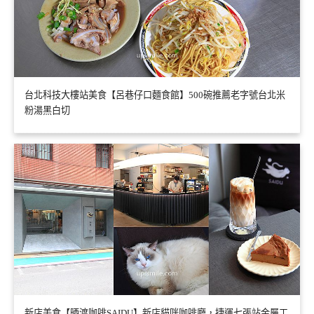
台北科技大樓站美食【呂巷仔口麵食館】500碗推薦老字號台北米
粉湯黑白切
新店美食【晒渡咖啡SAIDU】新店貓咪咖啡廳，捷運七張站金屬工