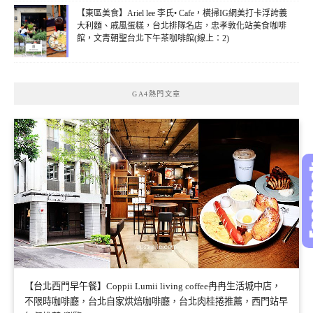
【東區美食】Ariel lee 李氏• Cafe，橫掃IG網美打卡浮誇義
大利麵、戚風蛋糕，台北排隊名店，忠孝敦化站美食咖啡
館，文青朝聖台北下午茶咖啡館(線上：2)
GA4熱門文章
【台北西門早午餐】Coppii Lumii living coffee冉冉生活城中店，
不限時咖啡廳，台北自家烘焙咖啡廳，台北肉桂捲推薦，西門站早