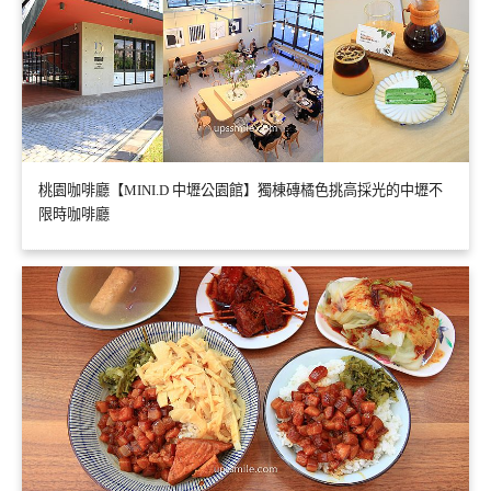
桃園咖啡廳【MINI.D 中壢公園館】獨棟磚橘色挑高採光的中壢不
限時咖啡廳