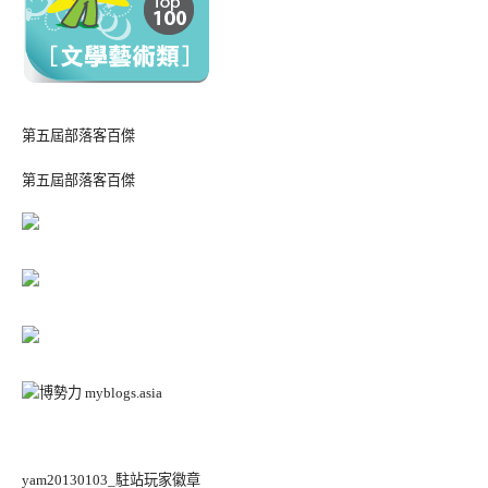
第五屆部落客百傑
第五屆部落客百傑
yam20130103_駐站玩家徽章