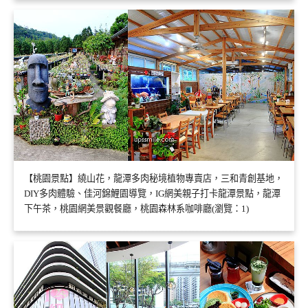
【桃園景點】繞山花，龍潭多肉秘境植物專賣店，三和青創基地，
DIY多肉體驗、佳河錦鯉園導覽，IG網美親子打卡龍潭景點，龍潭
下午茶，桃園網美景觀餐廳，桃園森林系咖啡廳(瀏覽：1)