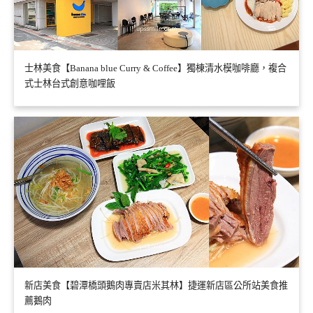
士林美食【Banana blue Curry & Coffee】獨棟清水模咖啡廳，複合
式士林台式創意咖哩飯
新店美食【碧潭橋頭鵝肉專賣店米其林】捷運新店區公所站美食推
薦鵝肉