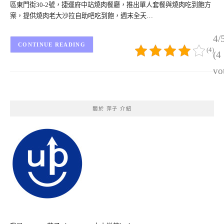
區東門街30-2號，捷運府中站燒肉餐廳，推出單人套餐與燒肉吃到飽方
案，提供燒肉老大沙拉自助吧吃到飽，週末全天…
4/
CONTINUE READING
(4)
(4
vo
關於 萍子 介紹