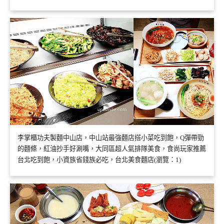
李掌櫃功夫製麵中山店，中山站最強麵店搭小菜吃到飽，Q彈帶勁
的麵條，紅油抄手好涮嘴，大同區超人氣排隊美食，食尚玩家推薦
台北吃到飽，小資族省錢族必吃，台北美食麵店(瀏覽：1)