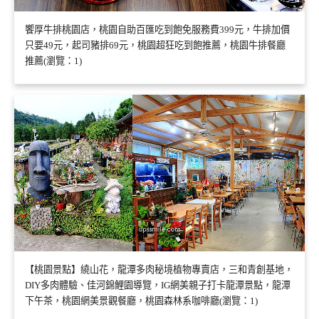
饗厚牛排桃園店，桃園自助百匯吃到飽免服務費399元，牛排加價
只要49元，起司豬排69元，桃園超狂吃到飽推薦，桃園牛排餐廳
推薦(瀏覽：1)
【桃園景點】繞山花，龍潭多肉秘境植物專賣店，三和青創基地，
DIY多肉體驗、佳河錦鯉園導覽，IG網美親子打卡龍潭景點，龍潭
下午茶，桃園網美景觀餐廳，桃園森林系咖啡廳(瀏覽：1)