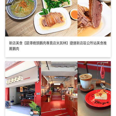
新店美食【碧潭橋頭鵝肉專賣店米其林】捷運新店區公所站美食推
薦鵝肉