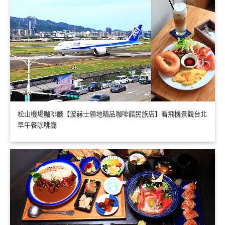
松山機場咖啡廳【波赫士領地精品咖啡館民族店】看飛機景觀台北
早午餐咖啡廳