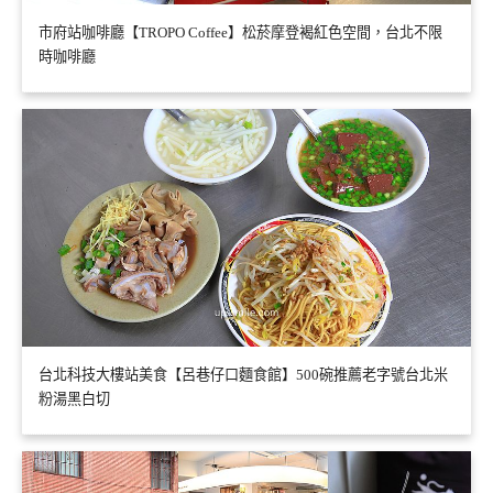
市府站咖啡廳【TROPO Coffee】松菸摩登褐紅色空間，台北不限
時咖啡廳
台北科技大樓站美食【呂巷仔口麵食館】500碗推薦老字號台北米
粉湯黑白切