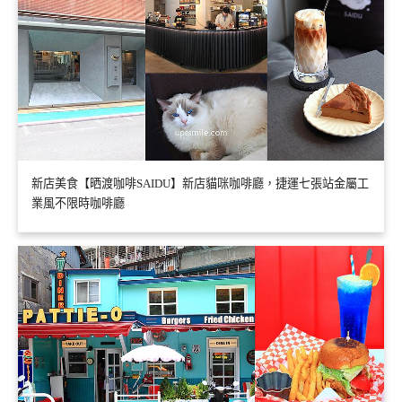
新店美食【晒渡咖啡SAIDU】新店貓咪咖啡廳，捷運七張站金屬工
業風不限時咖啡廳