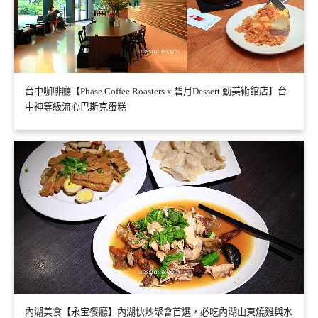
台中咖啡廳【Phase Coffee Roasters x 碧月Dessert 勤美術館店】台
中神等級流心巴斯克蛋糕
內湖美食【永宝餐廳】內湖快炒聚會首選，必吃內湖山東燒雞與水