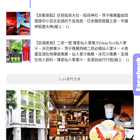
【京都景點】伏見稻荷大社、稻荷神社，萍子推薦藝妓回
憶錄中小百合走過的千島鳥居，日本關西賞楓之旅，守護
神狐狸大神(線上：1)
【澎湖美食】二崁一號 陳家仙人掌果汁Erkan.No1仙人掌
汁、冰花鮮果汁，萍子推薦西嶼二崁必喝仙人掌汁，＃堯
擺澎湖在地導遊推薦，仙人掌汁推薦，冰花汁推薦，澎湖
在地人飲料，陳家仙人掌果汁，澎湖自由行行程(線上：1)
GA4熱門文章