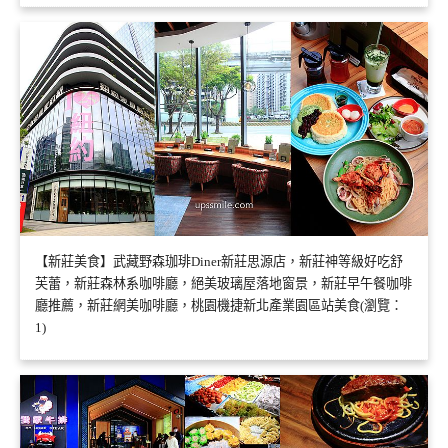
【新莊美食】武藏野森珈琲Diner新莊思源店，新莊神等級好吃舒
芙蕾，新莊森林系咖啡廳，絕美玻璃屋落地窗景，新莊早午餐咖啡
廳推薦，新莊網美咖啡廳，桃園機捷新北產業園區站美食(瀏覽：
1)