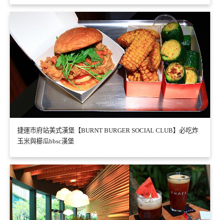
捷運市府站美式漢堡【BURNT BURGER SOCIAL CLUB】必吃炸
玉米與櫛瓜bbsc漢堡