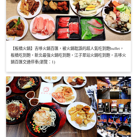
【板橋火鍋】吉哆火鍋百匯，被火鍋耽誤的超人氣吃到飽buffet，
板橋吃到飽，新北最強火鍋吃到飽，江子翠站火鍋吃到飽，吉哆火
鍋百匯交通停車(瀏覽：1)