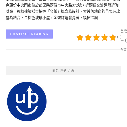
克頭份中央門市位於苗栗縣頭份市中央路372號，近頭份交流道附近咖
啡廳，獨棟建築採金棕色「金紙」概念為設計，大片落地窗的苗栗玻璃
屋為結合，金棕色玻璃小屋，金碧輝煌發亮著，橫掃IG網…
5/
CONTINUE READING
(1)
– 
vo
關於 萍子 介紹