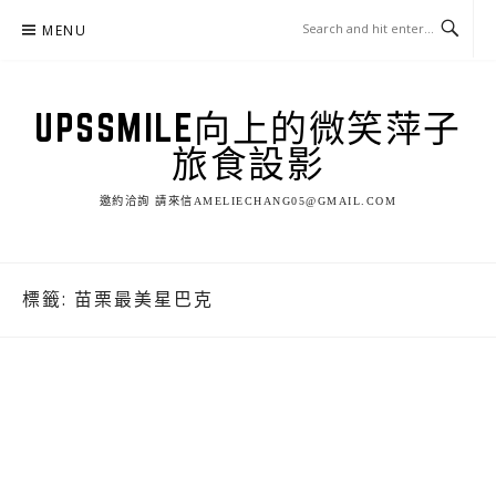
Skip
MENU
to
content
UPSSMILE向上的微笑萍子
旅食設影
邀約洽詢 請來信AMELIECHANG05@GMAIL.COM
標籤:
苗栗最美星巴克