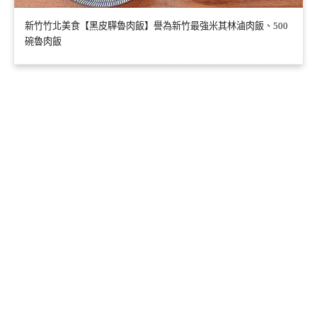
新竹竹北美食【黑皮驊魯肉飯】譽為新竹最強米其林滷肉飯、500
碗魯肉飯