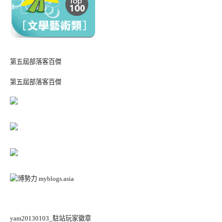
第五屆部落客百傑
第五屆部落客百傑
yam20130103_駐站玩家徽章