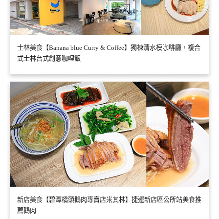
士林美食【Banana blue Curry & Coffee】獨棟清水模咖啡廳，複合
式士林台式創意咖哩飯
新店美食【碧潭橋頭鵝肉專賣店米其林】捷運新店區公所站美食推
薦鵝肉