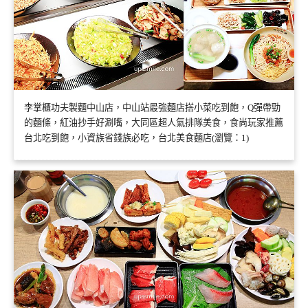
李掌櫃功夫製麵中山店，中山站最強麵店搭小菜吃到飽，Q彈帶勁
的麵條，紅油抄手好涮嘴，大同區超人氣排隊美食，食尚玩家推薦
台北吃到飽，小資族省錢族必吃，台北美食麵店(瀏覽：1)