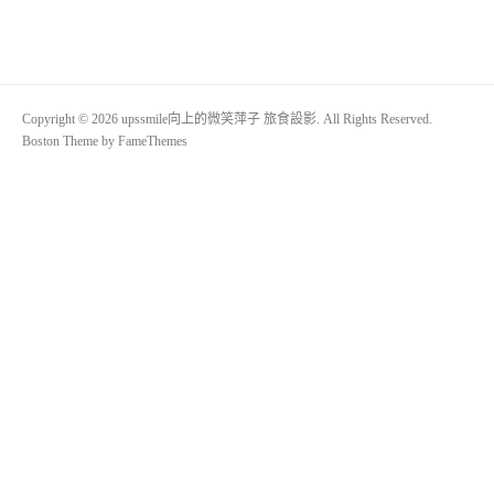
Copyright © 2026 upssmile向上的微笑萍子 旅食設影. All Rights Reserved.
Boston Theme by
FameThemes