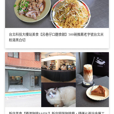
台北科技大樓站美食【呂巷仔口麵食館】500碗推薦老字號台北米
粉湯黑白切
新店美食【晒渡咖啡SAIDU】新店貓咪咖啡廳，捷運七張站金屬工