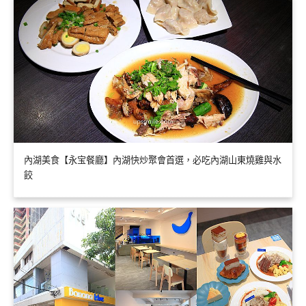
內湖美食【永宝餐廳】內湖快炒聚會首選，必吃內湖山東燒雞與水
餃