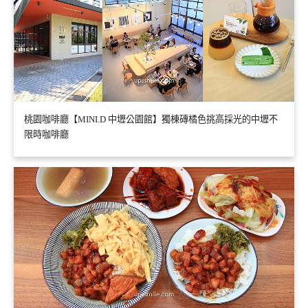
桃園咖啡廳【MINI.D 中壢公園館】獨棟磚橘色挑高採光的中壢不
限時咖啡廳