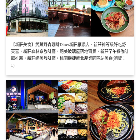
【新莊美食】武藏野森珈琲Diner新莊思源店，新莊神等級好吃舒
芙蕾，新莊森林系咖啡廳，絕美玻璃屋落地窗景，新莊早午餐咖啡
廳推薦，新莊網美咖啡廳，桃園機捷新北產業園區站美食(瀏覽：
1)