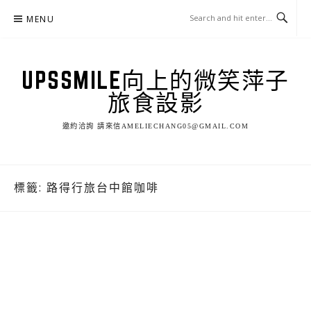
Skip
MENU
to
content
UPSSMILE向上的微笑萍子
旅食設影
邀約洽詢 請來信AMELIECHANG05@GMAIL.COM
標籤:
路得行旅台中館咖啡