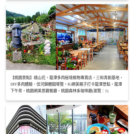
【桃園景點】繞山花，龍潭多肉秘境植物專賣店，三和青創基地，
DIY多肉體驗、佳河錦鯉園導覽，IG網美親子打卡龍潭景點，龍潭
下午茶，桃園網美景觀餐廳，桃園森林系咖啡廳(瀏覽：1)