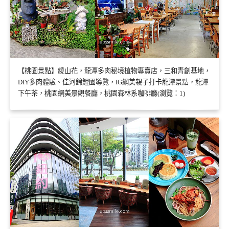
【桃園景點】繞山花，龍潭多肉秘境植物專賣店，三和青創基地，
DIY多肉體驗、佳河錦鯉園導覽，IG網美親子打卡龍潭景點，龍潭
下午茶，桃園網美景觀餐廳，桃園森林系咖啡廳(瀏覽：1)