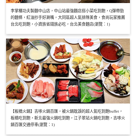
李掌櫃功夫製麵中山店，中山站最強麵店搭小菜吃到飽，Q彈帶勁
的麵條，紅油抄手好涮嘴，大同區超人氣排隊美食，食尚玩家推薦
台北吃到飽，小資族省錢族必吃，台北美食麵店(瀏覽：1)
【板橋火鍋】吉哆火鍋百匯，被火鍋耽誤的超人氣吃到飽buffet，
板橋吃到飽，新北最強火鍋吃到飽，江子翠站火鍋吃到飽，吉哆火
鍋百匯交通停車(瀏覽：1)