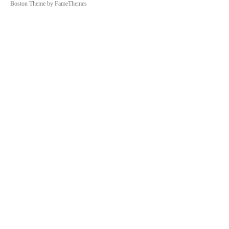
Boston Theme by
FameThemes