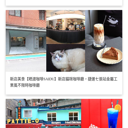
新店美食【晒渡咖啡SAIDU】新店貓咪咖啡廳，捷運七張站金屬工
業風不限時咖啡廳