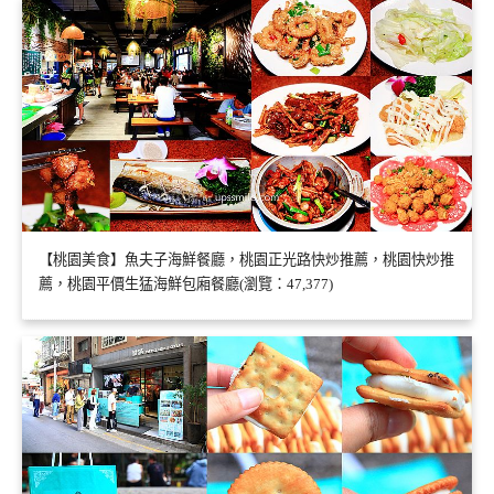
【桃園美食】魚夫子海鮮餐廳，桃園正光路快炒推薦，桃園快炒推
薦，桃園平價生猛海鮮包廂餐廳(瀏覽：47,377)