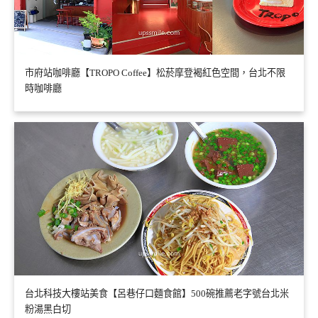
市府站咖啡廳【TROPO Coffee】松菸摩登褐紅色空間，台北不限
時咖啡廳
台北科技大樓站美食【呂巷仔口麵食館】500碗推薦老字號台北米
粉湯黑白切