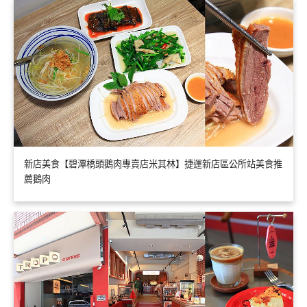
新店美食【碧潭橋頭鵝肉專賣店米其林】捷運新店區公所站美食推
薦鵝肉