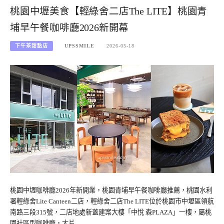
桃園中壢美食【輕綠舍二店The LITE】桃園青
埔早午餐咖啡廳2026新開幕
下午茶甜點店
UPSSMILE
2026-05-18
桃園中壢咖啡廳2026年新開業，桃園青埔早午餐咖啡廳推薦，桃園水利
署輕綠舍Lite Canteen二店，輕綠舍二店The LITE位於桃園市中壢區領航
南路三段315號，二店地處新蓋建案大樓「中悅 森PLAZA」一樓，屬桃
園社區型咖啡廳，大片…