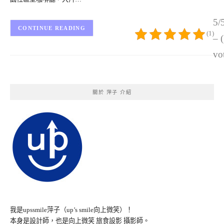
5/
CONTINUE READING
(1)
– 
vo
關於 萍子 介紹
我是upssmile萍子（up’s smile向上微笑）！
本身是設計師，也是向上微笑 旅食設影 攝影師。