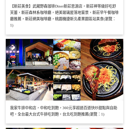
【新莊美食】武藏野森珈琲Diner新莊思源店，新莊神等級好吃舒
芙蕾，新莊森林系咖啡廳，絕美玻璃屋落地窗景，新莊早午餐咖啡
廳推薦，新莊網美咖啡廳，桃園機捷新北產業園區站美食(瀏覽：
1)
我家牛排中和店，中和吃到飽，360元享超過百道快炒甜點與自助
吧，全台最大台式牛排吃到飽，台北吃到飽推薦(瀏覽：1)