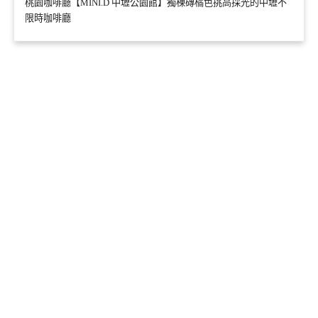
桃園咖啡廳【MINI.D 中壢公園館】獨棟磚橘色挑高採光的中壢不
限時咖啡廳