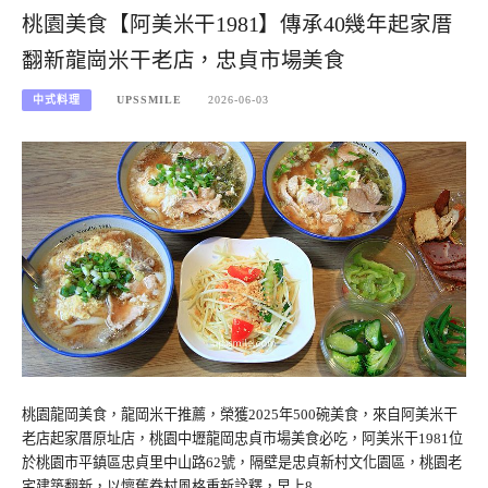
桃園美食【阿美米干1981】傳承40幾年起家厝
翻新龍崗米干老店，忠貞市場美食
中式料理
UPSSMILE
2026-06-03
桃園龍岡美食，龍岡米干推薦，榮獲2025年500碗美食，來自阿美米干
老店起家厝原址店，桃園中壢龍岡忠貞市場美食必吃，阿美米干1981位
於桃園市平鎮區忠貞里中山路62號，隔壁是忠貞新村文化園區，桃園老
宅建築翻新，以懷舊眷村風格重新詮釋，早上8…