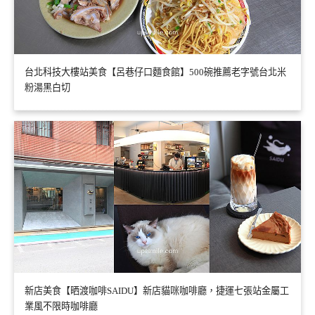
台北科技大樓站美食【呂巷仔口麵食館】500碗推薦老字號台北米
粉湯黑白切
新店美食【晒渡咖啡SAIDU】新店貓咪咖啡廳，捷運七張站金屬工
業風不限時咖啡廳