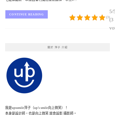
5/
CONTINUE READING
(3)
(3
vo
關於 萍子 介紹
我是upssmile萍子（up’s smile向上微笑）！
本身是設計師，也是向上微笑 旅食設影 攝影師。