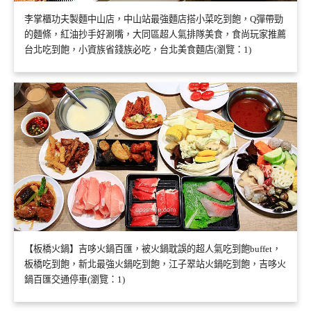
李掌櫃功夫製麵中山店，中山站最強麵店搭小菜吃到飽，Q彈帶勁
的麵條，紅油抄手好涮嘴，大同區超人氣排隊美食，食尚玩家推薦
台北吃到飽，小資族省錢族必吃，台北美食麵店(瀏覽：1)
【板橋火鍋】吉哆火鍋百匯，被火鍋耽誤的超人氣吃到飽buffet，
板橋吃到飽，新北最強火鍋吃到飽，江子翠站火鍋吃到飽，吉哆火
鍋百匯交通停車(瀏覽：1)