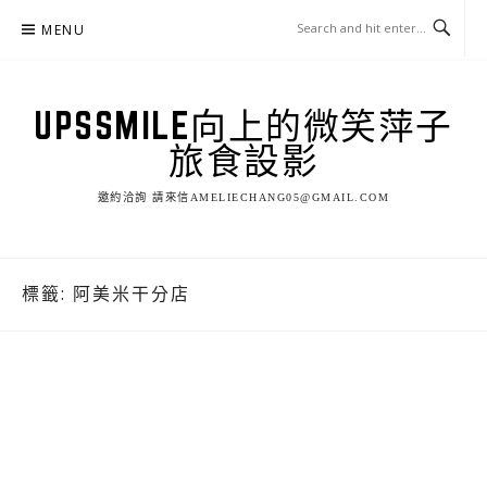
Skip
MENU
to
content
UPSSMILE向上的微笑萍子
旅食設影
邀約洽詢 請來信AMELIECHANG05@GMAIL.COM
標籤:
阿美米干分店