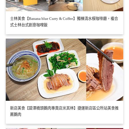
士林美食【Banana blue Curry & Coffee】獨棟清水模咖啡廳，複合
式士林台式創意咖哩飯
新店美食【碧潭橋頭鵝肉專賣店米其林】捷運新店區公所站美食推
薦鵝肉