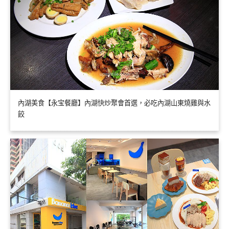
內湖美食【永宝餐廳】內湖快炒聚會首選，必吃內湖山東燒雞與水
餃