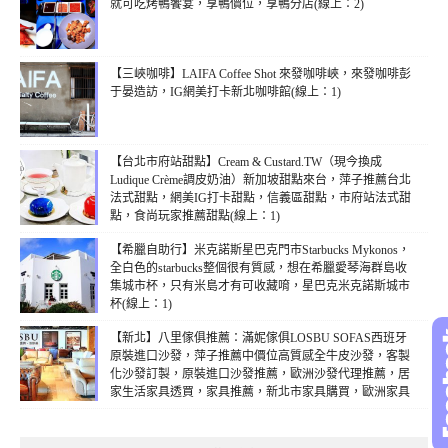
就可吃烤鴨饗宴，享鴨價位，享鴨分店(線上：2)
【三峽咖啡】LAIFA Coffee Shot 來發咖啡峽，來發咖啡彭
于晏造訪，IG網美打卡新北咖啡館(線上：1)
【台北市府站甜點】Cream & Custard.TW（現今換成
Ludique Crème調皮奶油）新加坡甜點來台，萍子推薦台北
法式甜點，網美IG打卡甜點，信義區甜點，市府站法式甜
點，食尚玩家推薦甜點(線上：1)
【希臘自助行】米克諾斯星巴克門市Starbucks Mykonos，
全白色的starbucks整個很有質感，想在希臘愛琴海群島收
集城市杯，只有米島才有可收藏唷，星巴克米克諾斯城市
杯(線上：1)
【新北】八里傢俱推薦：滿妮傢俱LOSBU SOFAS西班牙
原裝進口沙發，萍子推薦中價位高質感全牛皮沙發，客製
化沙發訂製，原裝進口沙發推薦，歐洲沙發代理推薦，居
家生活家具透買，家具推薦，新北市家具購買，歐洲家具
購買，全牛皮家具推薦(線上：1)