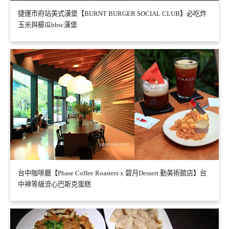
捷運市府站美式漢堡【BURNT BURGER SOCIAL CLUB】必吃炸
玉米與櫛瓜bbsc漢堡
台中咖啡廳【Phase Coffee Roasters x 碧月Dessert 勤美術館店】台
中神等級流心巴斯克蛋糕