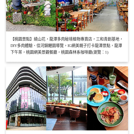
【桃園景點】繞山花，龍潭多肉秘境植物專賣店，三和青創基地，
DIY多肉體驗、佳河錦鯉園導覽，IG網美親子打卡龍潭景點，龍潭
下午茶，桃園網美景觀餐廳，桃園森林系咖啡廳(瀏覽：1)