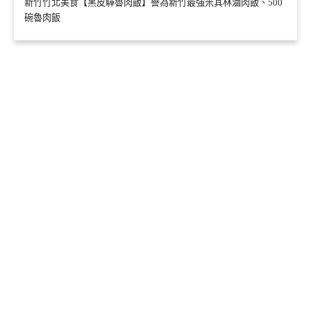
新竹竹北美食【黑皮驊魯肉飯】譽為新竹最強米其林滷肉飯、500
碗魯肉飯