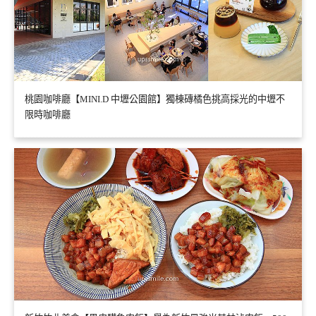
桃園咖啡廳【MINI.D 中壢公園館】獨棟磚橘色挑高採光的中壢不
限時咖啡廳