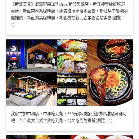
【新莊美食】武藏野森珈琲Diner新莊思源店，新莊神等級好吃舒
芙蕾，新莊森林系咖啡廳，絕美玻璃屋落地窗景，新莊早午餐咖啡
廳推薦，新莊網美咖啡廳，桃園機捷新北產業園區站美食(瀏覽：
1)
我家牛排中和店，中和吃到飽，360元享超過百道快炒甜點與自助
吧，全台最大台式牛排吃到飽，台北吃到飽推薦(瀏覽：1)