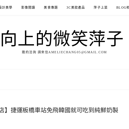
設計美學
影像閱讀
美食專題
3C美妝產品
萍子上菜
BLOG
ILE向上的微笑萍
邀約洽詢 請來信AMELIECHANG05@GMAIL.COM
店】捷運板橋車站免飛韓國就可吃到純鮮奶製