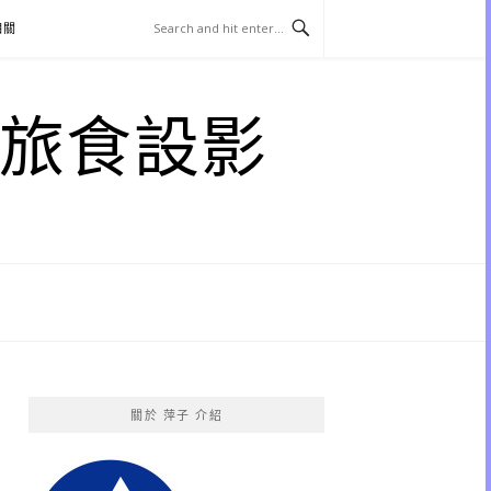
相關
子 旅食設影
關於 萍子 介紹