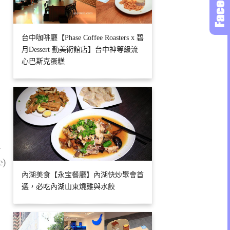
台中咖啡廳【Phase Coffee Roasters x 碧
月Dessert 勤美術館店】台中神等級流
心巴斯克蛋糕
1
e)
內湖美食【永宝餐廳】內湖快炒聚會首
選，必吃內湖山東燒雞與水餃