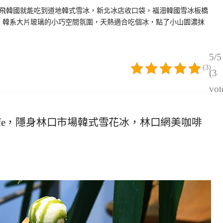
飛韓國就能吃到道地韓式雪冰，新北冰店收口袋，福沺韓國雪冰板橋
號，韓系大片玻璃的小巧空間氛圍，天熱適合吃個冰，點了小山園濃抹
5/5
(3)
(3
vot
p Cafe，隱身林口市場韓式雪花冰，林口網美咖啡