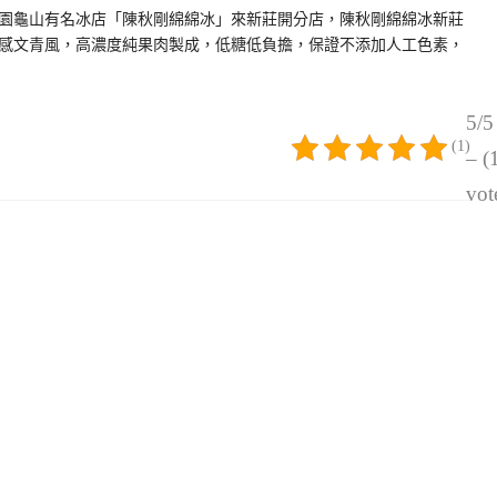
園龜山有名冰店「陳秋剛綿綿冰」來新莊開分店，陳秋剛綿綿冰新莊
代感文青風，高濃度純果肉製成，低糖低負擔，保證不添加人工色素，
5/5
(1)
– (
vot