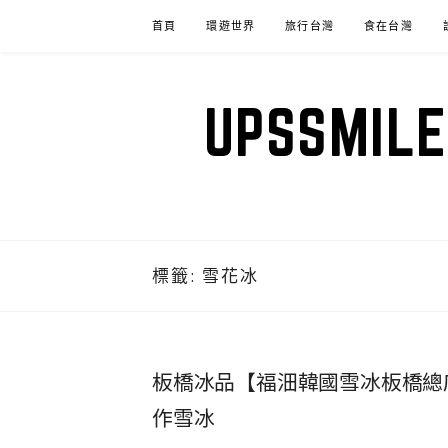
Skip
首頁
環遊世界
旅行台灣
食在台灣
to
content
UPSSM
標籤:
雪花冰
板橋冰品【福沺韓國雪冰板橋總
作雪冰