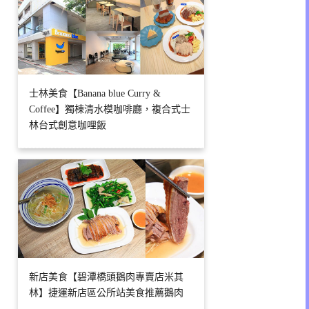
士林美食【Banana blue Curry &
Coffee】獨棟清水模咖啡廳，複合式士
林台式創意咖哩飯
新店美食【碧潭橋頭鵝肉專賣店米其
林】捷運新店區公所站美食推薦鵝肉