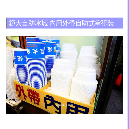
鉅大自助冰城 內用外帶自助式拿碗裝