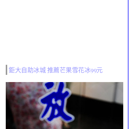
鉅大自助冰城 推薦芒果雪花冰99元