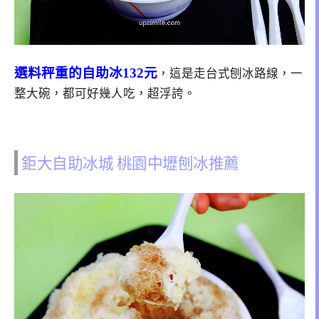
選料秤重的自助冰132元
，這是走台式刨冰路線，一
整大碗，都可好幾人吃，超浮誇。
鉅大自助冰城 桃園中壢刨冰推薦