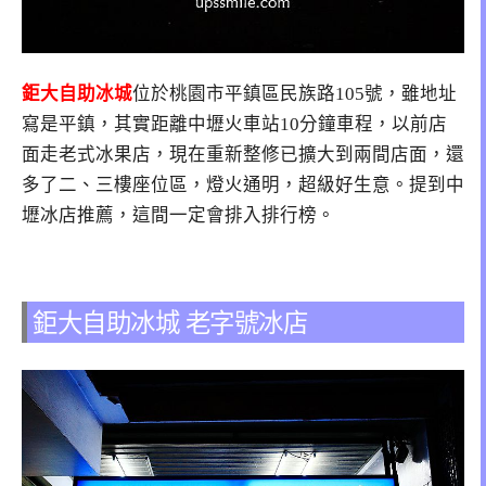
鉅大自助冰城
位於桃園市平鎮區民族路105號，雖地址
寫是平鎮，其實距離中壢火車站10分鐘車程，以前店
面走老式冰果店，現在重新整修已擴大到兩間店面，還
多了二、三樓座位區，燈火通明，超級好生意。提到中
壢冰店推薦，這間一定會排入排行榜。
鉅大自助冰城 老字號冰店