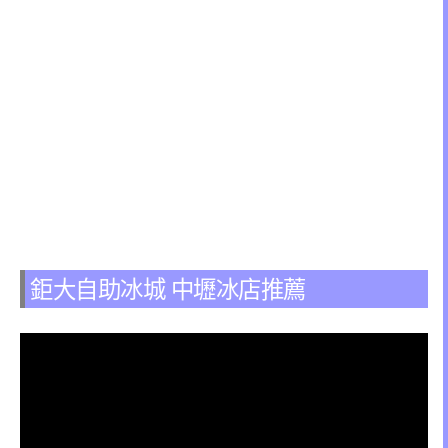
鉅大自助冰城 中壢冰店推薦