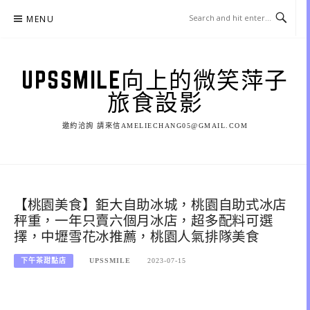
Skip
MENU
to
content
UPSSMILE向上的微笑萍子
旅食設影
邀約洽詢 請來信AMELIECHANG05@GMAIL.COM
【桃園美食】鉅大自助冰城，桃園自助式冰店
秤重，一年只賣六個月冰店，超多配料可選
擇，中壢雪花冰推薦，桃園人氣排隊美食
下午茶甜點店
UPSSMILE
2023-07-15