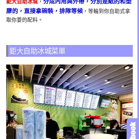
分成內用與外帶，分別是紙的和塑
鉅大自助冰城
，
膠的，直接拿碗裝，排隊等候
，等輪到你自助式拿
取你要的配料。
鉅大自助冰城菜單