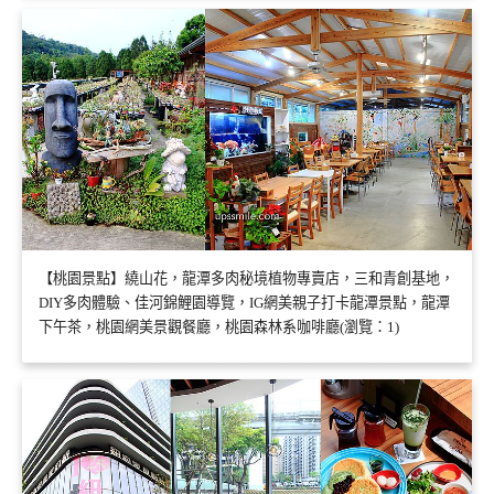
【桃園景點】繞山花，龍潭多肉秘境植物專賣店，三和青創基地，
DIY多肉體驗、佳河錦鯉園導覽，IG網美親子打卡龍潭景點，龍潭
下午茶，桃園網美景觀餐廳，桃園森林系咖啡廳(瀏覽：1)