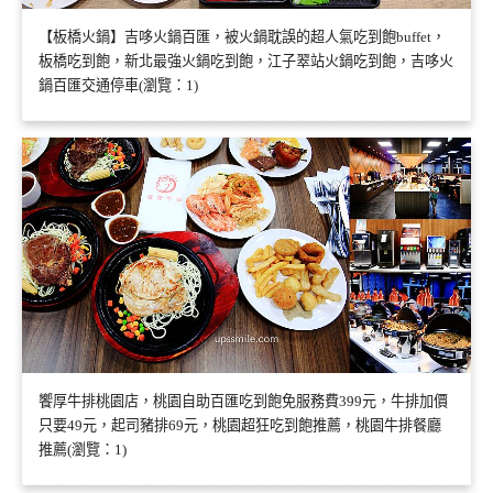
【板橋火鍋】吉哆火鍋百匯，被火鍋耽誤的超人氣吃到飽buffet，
板橋吃到飽，新北最強火鍋吃到飽，江子翠站火鍋吃到飽，吉哆火
鍋百匯交通停車(瀏覽：1)
饗厚牛排桃園店，桃園自助百匯吃到飽免服務費399元，牛排加價
只要49元，起司豬排69元，桃園超狂吃到飽推薦，桃園牛排餐廳
推薦(瀏覽：1)