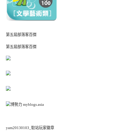
第五屆部落客百傑
第五屆部落客百傑
yam20130103_駐站玩家徽章