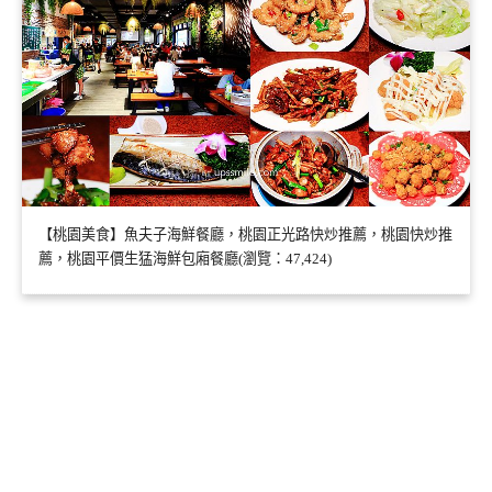
【桃園美食】魚夫子海鮮餐廳，桃園正光路快炒推薦，桃園快炒推
薦，桃園平價生猛海鮮包廂餐廳(瀏覽：47,424)