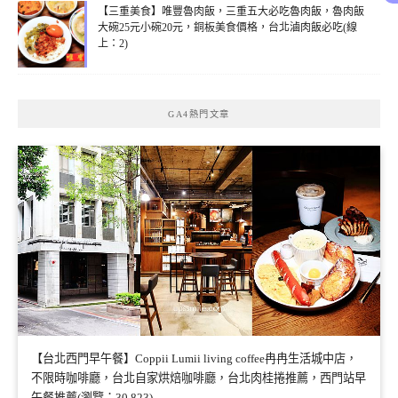
【三重美食】唯豐魯肉飯，三重五大必吃魯肉飯，魯肉飯
大碗25元小碗20元，銅板美食價格，台北滷肉飯必吃(線
上：2)
GA4熱門文章
【台北西門早午餐】Coppii Lumii living coffee冉冉生活城中店，
不限時咖啡廳，台北自家烘焙咖啡廳，台北肉桂捲推薦，西門站早
午餐推薦(瀏覽：30,823)