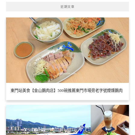
近期文章
東門站美食【金山鵝肉店】500碗推薦東門市場旁老字號煙燻鵝肉