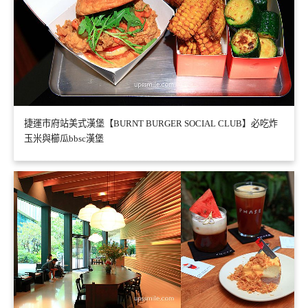
捷運市府站美式漢堡【BURNT BURGER SOCIAL CLUB】必吃炸
玉米與櫛瓜bbsc漢堡