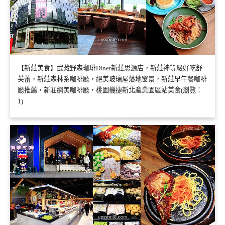
【新莊美食】武藏野森珈琲Diner新莊思源店，新莊神等級好吃舒
芙蕾，新莊森林系咖啡廳，絕美玻璃屋落地窗景，新莊早午餐咖啡
廳推薦，新莊網美咖啡廳，桃園機捷新北產業園區站美食(瀏覽：
1)