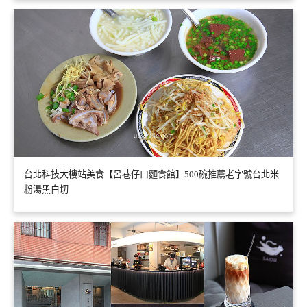
台北科技大樓站美食【呂巷仔口麵食館】500碗推薦老字號台北米
粉湯黑白切