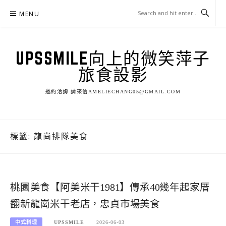
Skip
MENU
to
content
UPSSMILE向上的微笑萍子
旅食設影
邀約洽詢 請來信AMELIECHANG05@GMAIL.COM
標籤:
龍崗排隊美食
桃園美食【阿美米干1981】傳承40幾年起家厝
翻新龍崗米干老店，忠貞市場美食
中式料理
UPSSMILE
2026-06-03