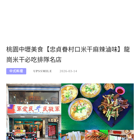
桃園中壢美食【忠貞眷村口米干麻辣滷味】龍
崗米干必吃排隊名店
中式料理
UPSSMILE
2026-03-14