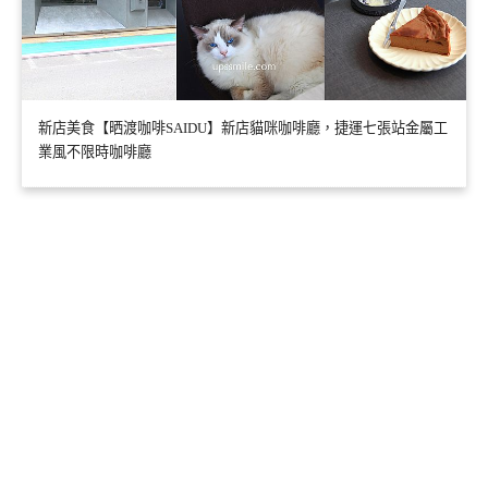
新店美食【晒渡咖啡SAIDU】新店貓咪咖啡廳，捷運七張站金屬工
業風不限時咖啡廳