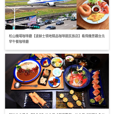
松山機場咖啡廳【波赫士領地精品咖啡館民族店】看飛機景觀台北
早午餐咖啡廳