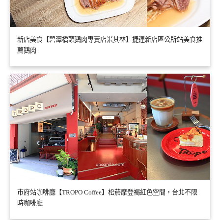
新店美食【碧潭橋頭鵝肉專賣店米其林】捷運新店區公所站美食推
薦鵝肉
市府站咖啡廳【TROPO Coffee】松菸摩登褐紅色空間，台北不限
時咖啡廳