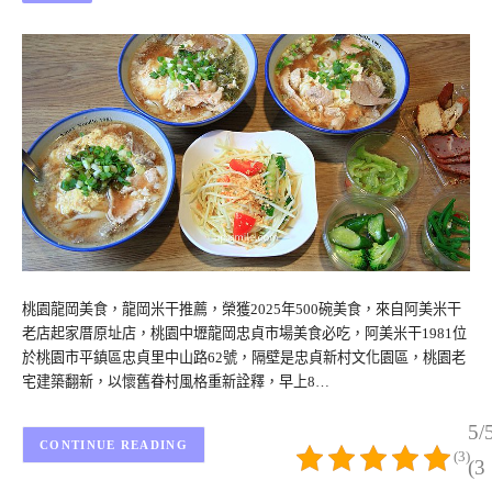
桃園龍岡美食，龍岡米干推薦，榮獲2025年500碗美食，來自阿美米干
老店起家厝原址店，桃園中壢龍岡忠貞市場美食必吃，阿美米干1981位
於桃園市平鎮區忠貞里中山路62號，隔壁是忠貞新村文化園區，桃園老
宅建築翻新，以懷舊眷村風格重新詮釋，早上8…
5/
CONTINUE READING
(3)
(3