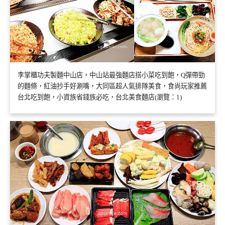
李掌櫃功夫製麵中山店，中山站最強麵店搭小菜吃到飽，Q彈帶勁
的麵條，紅油抄手好涮嘴，大同區超人氣排隊美食，食尚玩家推薦
台北吃到飽，小資族省錢族必吃，台北美食麵店(瀏覽：1)