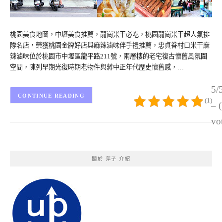
桃園美食地圖，中壢美食推薦，龍崗米干必吃，桃園龍崗米干超人氣排
隊名店，榮獲桃園金牌好店與麻辣滷味伴手禮推薦，忠貞眷村口米干麻
辣滷味位於桃園市中壢區龍平路211號，兩層樓的老宅復古懷舊風氛圍
空間，陳列早期光復時期老物件與蔣中正年代歷史懷舊感，…
5/
CONTINUE READING
(1)
– 
vo
關於 萍子 介紹