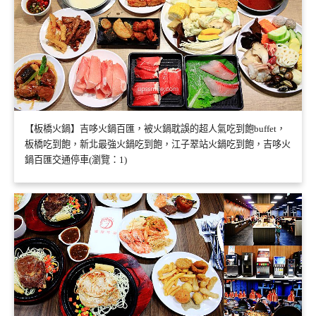
【板橋火鍋】吉哆火鍋百匯，被火鍋耽誤的超人氣吃到飽buffet，
板橋吃到飽，新北最強火鍋吃到飽，江子翠站火鍋吃到飽，吉哆火
鍋百匯交通停車(瀏覽：1)