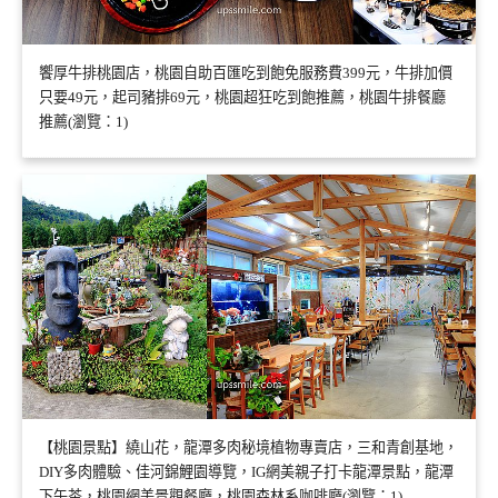
饗厚牛排桃園店，桃園自助百匯吃到飽免服務費399元，牛排加價
只要49元，起司豬排69元，桃園超狂吃到飽推薦，桃園牛排餐廳
推薦(瀏覽：1)
【桃園景點】繞山花，龍潭多肉秘境植物專賣店，三和青創基地，
DIY多肉體驗、佳河錦鯉園導覽，IG網美親子打卡龍潭景點，龍潭
下午茶，桃園網美景觀餐廳，桃園森林系咖啡廳(瀏覽：1)