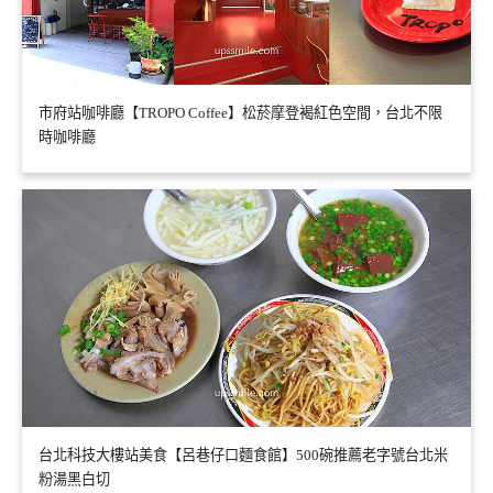
市府站咖啡廳【TROPO Coffee】松菸摩登褐紅色空間，台北不限
時咖啡廳
台北科技大樓站美食【呂巷仔口麵食館】500碗推薦老字號台北米
粉湯黑白切