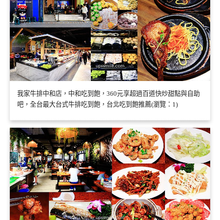
我家牛排中和店，中和吃到飽，360元享超過百道快炒甜點與自助
吧，全台最大台式牛排吃到飽，台北吃到飽推薦(瀏覽：1)