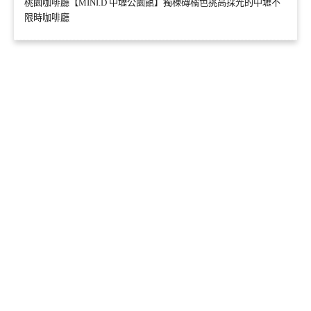
桃園咖啡廳【MINI.D 中壢公園館】獨棟磚橘色挑高採光的中壢不
限時咖啡廳