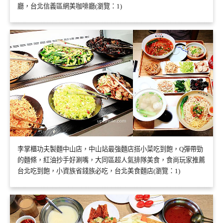
廳，台北信義區網美咖啡廳(瀏覽：1)
李掌櫃功夫製麵中山店，中山站最強麵店搭小菜吃到飽，Q彈帶勁
的麵條，紅油抄手好涮嘴，大同區超人氣排隊美食，食尚玩家推薦
台北吃到飽，小資族省錢族必吃，台北美食麵店(瀏覽：1)