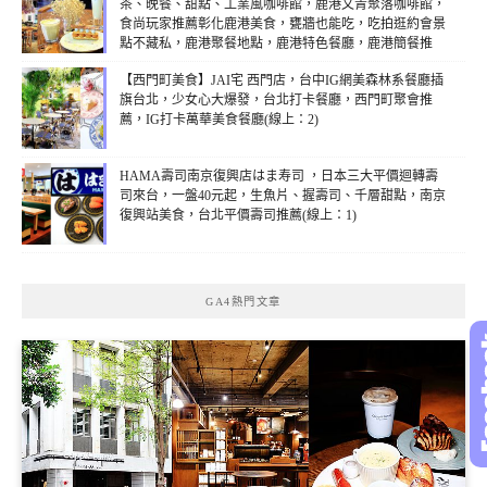
茶、晚餐、甜點、工業風咖啡館，鹿港文青聚落咖啡館，
食尚玩家推薦彰化鹿港美食，甕牆也能吃，吃拍逛約會景
點不藏私，鹿港聚餐地點，鹿港特色餐廳，鹿港簡餐推
薦，食尚玩家介紹鹿港，IG鹿港打卡名店(線上：2)
【西門町美食】JAI宅 西門店，台中IG網美森林系餐廳插
旗台北，少女心大爆發，台北打卡餐廳，西門町聚會推
薦，IG打卡萬華美食餐廳(線上：2)
HAMA壽司南京復興店はま寿司 ，日本三大平價迴轉壽
司來台，一盤40元起，生魚片、握壽司、千層甜點，南京
復興站美食，台北平價壽司推薦(線上：1)
GA4熱門文章