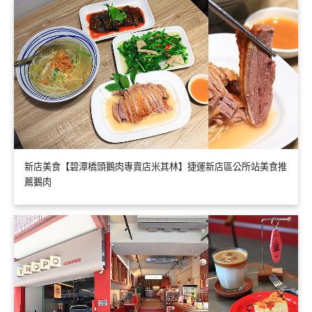
新店美食【碧潭橋頭鵝肉專賣店米其林】捷運新店區公所站美食推
薦鵝肉