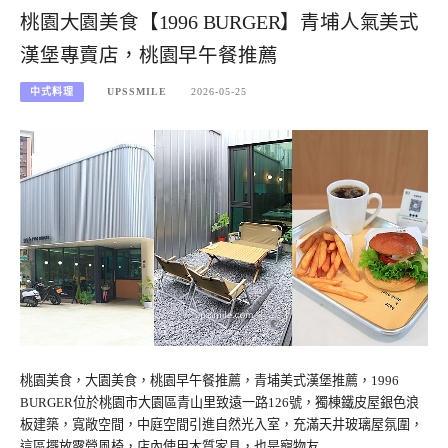
桃園大園美食【1996 BURGER】青埔人氣美式
漢堡專賣店，桃園早午餐推薦
中式料理
UPSSMILE
2026-05-25
桃園美食，大園美食，桃園早午餐推薦，青埔美式漢堡推薦，1996
BURGER位於桃園市大園區青山里致遠一路126號，獨棟鐵皮屋銀色浪
板建築，寬敞空間，中庭空間引進自然光入室，充滿天井玻璃屋氛圍，
這區擺放露營風椅，店內使用木質家具，也是寵物友…