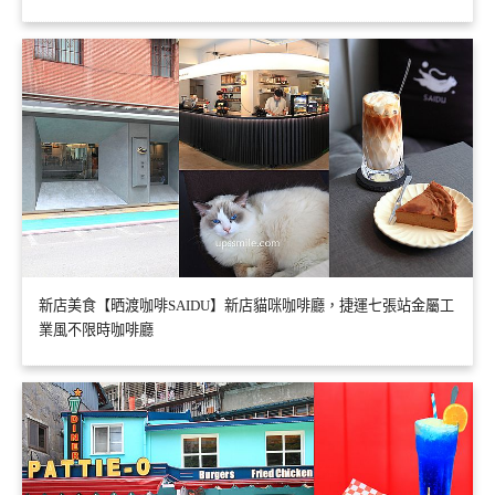
新店美食【晒渡咖啡SAIDU】新店貓咪咖啡廳，捷運七張站金屬工
業風不限時咖啡廳