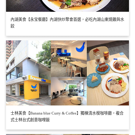
內湖美食【永宝餐廳】內湖快炒聚會首選，必吃內湖山東燒雞與水
餃
士林美食【Banana blue Curry & Coffee】獨棟清水模咖啡廳，複合
式士林台式創意咖哩飯