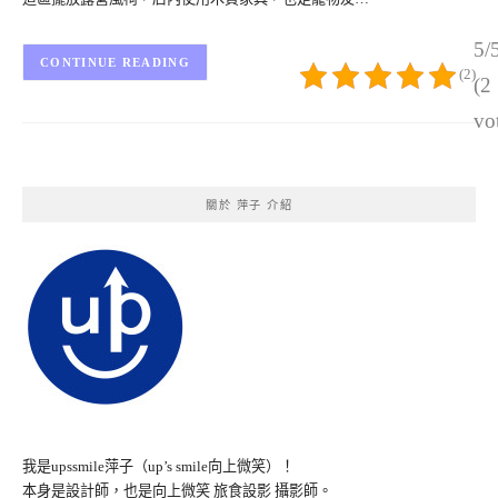
5/
CONTINUE READING
(2)
(2
vo
關於 萍子 介紹
我是upssmile萍子（up’s smile向上微笑）！
本身是設計師，也是向上微笑 旅食設影 攝影師。