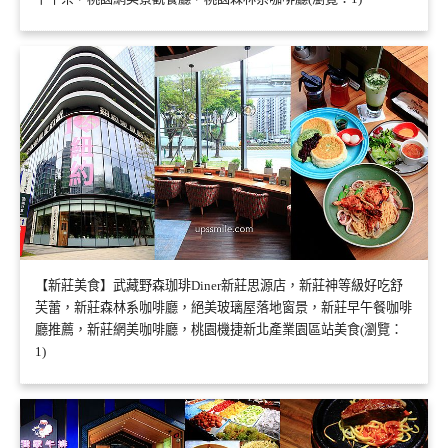
【新莊美食】武藏野森珈琲Diner新莊思源店，新莊神等級好吃舒
芙蕾，新莊森林系咖啡廳，絕美玻璃屋落地窗景，新莊早午餐咖啡
廳推薦，新莊網美咖啡廳，桃園機捷新北產業園區站美食(瀏覽：
1)