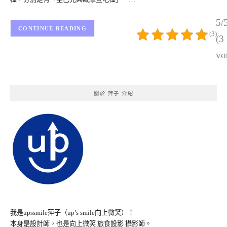
5/
CONTINUE READING
(3)
(3
vo
關於 萍子 介紹
我是upssmile萍子（up’s smile向上微笑）！
本身是設計師，也是向上微笑 旅食設影 攝影師。