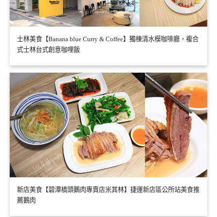
士林美食【Banana blue Curry & Coffee】獨棟清水模咖啡廳，複合
式士林台式創意咖哩飯
新店美食【碧潭橋頭鵝肉專賣店米其林】捷運新店區公所站美食推
薦鵝肉