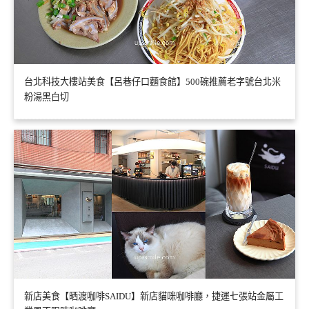
台北科技大樓站美食【呂巷仔口麵食館】500碗推薦老字號台北米
粉湯黑白切
新店美食【晒渡咖啡SAIDU】新店貓咪咖啡廳，捷運七張站金屬工