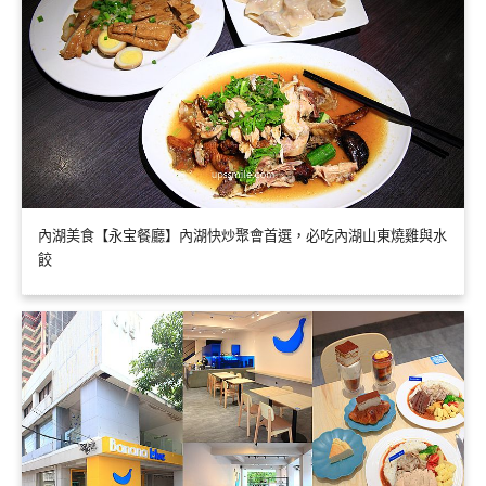
內湖美食【永宝餐廳】內湖快炒聚會首選，必吃內湖山東燒雞與水
餃