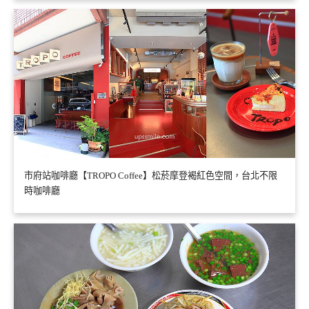
市府站咖啡廳【TROPO Coffee】松菸摩登褐紅色空間，台北不限
時咖啡廳