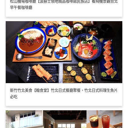
松山機場咖啡廳【波赫士領地精品咖啡館民族店】看飛機景觀台北
早午餐咖啡廳
新竹竹北美食【翰食堂】竹北日式餐廳聚餐，竹北日式料理生魚片
必吃