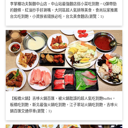
李掌櫃功夫製麵中山店，中山站最強麵店搭小菜吃到飽，Q彈帶勁
的麵條，紅油抄手好涮嘴，大同區超人氣排隊美食，食尚玩家推薦
台北吃到飽，小資族省錢族必吃，台北美食麵店(瀏覽：1)
【板橋火鍋】吉哆火鍋百匯，被火鍋耽誤的超人氣吃到飽buffet，
板橋吃到飽，新北最強火鍋吃到飽，江子翠站火鍋吃到飽，吉哆火
鍋百匯交通停車(瀏覽：1)