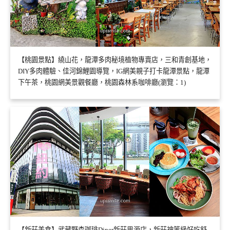
【桃園景點】繞山花，龍潭多肉秘境植物專賣店，三和青創基地，
DIY多肉體驗、佳河錦鯉園導覽，IG網美親子打卡龍潭景點，龍潭
下午茶，桃園網美景觀餐廳，桃園森林系咖啡廳(瀏覽：1)
【新莊美食】武藏野森珈琲Diner新莊思源店，新莊神等級好吃舒