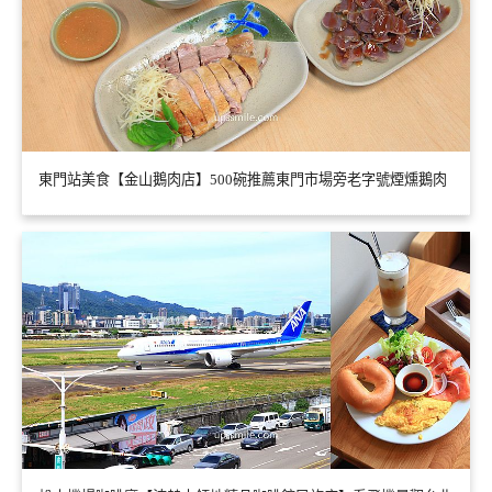
東門站美食【金山鵝肉店】500碗推薦東門市場旁老字號煙燻鵝肉