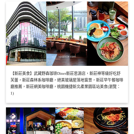
【新莊美食】武藏野森珈琲Diner新莊思源店，新莊神等級好吃舒
芙蕾，新莊森林系咖啡廳，絕美玻璃屋落地窗景，新莊早午餐咖啡
廳推薦，新莊網美咖啡廳，桃園機捷新北產業園區站美食(瀏覽：
1)