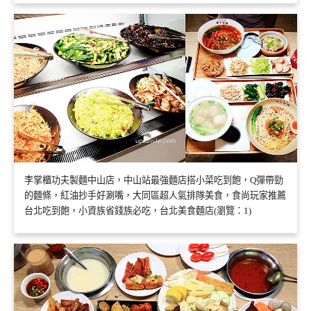
李掌櫃功夫製麵中山店，中山站最強麵店搭小菜吃到飽，Q彈帶勁
的麵條，紅油抄手好涮嘴，大同區超人氣排隊美食，食尚玩家推薦
台北吃到飽，小資族省錢族必吃，台北美食麵店(瀏覽：1)