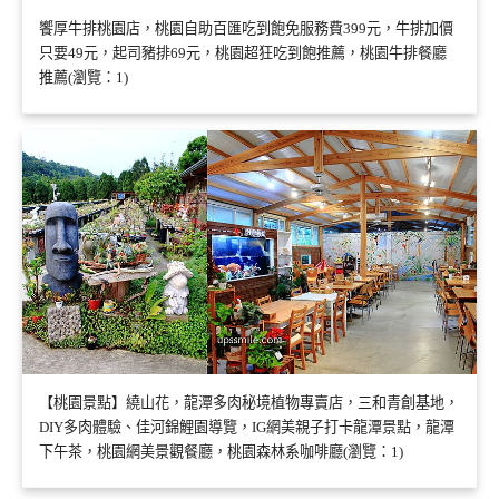
饗厚牛排桃園店，桃園自助百匯吃到飽免服務費399元，牛排加價
只要49元，起司豬排69元，桃園超狂吃到飽推薦，桃園牛排餐廳
推薦(瀏覽：1)
【桃園景點】繞山花，龍潭多肉秘境植物專賣店，三和青創基地，
DIY多肉體驗、佳河錦鯉園導覽，IG網美親子打卡龍潭景點，龍潭
下午茶，桃園網美景觀餐廳，桃園森林系咖啡廳(瀏覽：1)