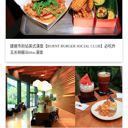
捷運市府站美式漢堡【BURNT BURGER SOCIAL CLUB】必吃炸
玉米與櫛瓜bbsc漢堡