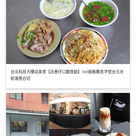
台北科技大樓站美食【呂巷仔口麵食館】500碗推薦老字號台北米
粉湯黑白切