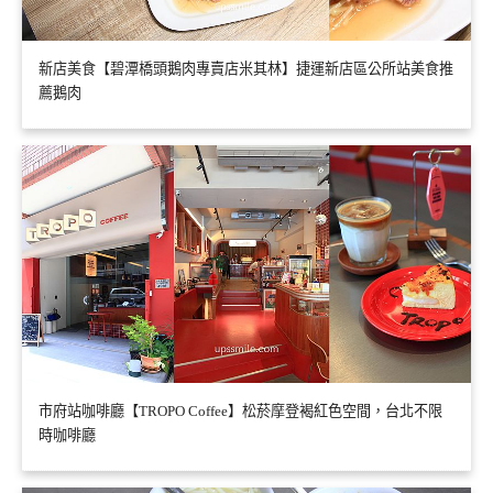
新店美食【碧潭橋頭鵝肉專賣店米其林】捷運新店區公所站美食推
薦鵝肉
市府站咖啡廳【TROPO Coffee】松菸摩登褐紅色空間，台北不限
時咖啡廳