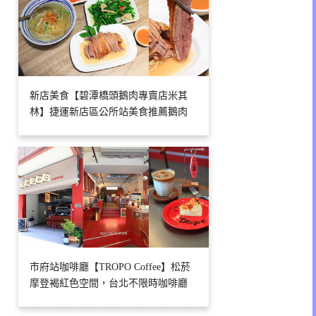
新店美食【碧潭橋頭鵝肉專賣店米其
林】捷運新店區公所站美食推薦鵝肉
市府站咖啡廳【TROPO Coffee】松菸
摩登褐紅色空間，台北不限時咖啡廳