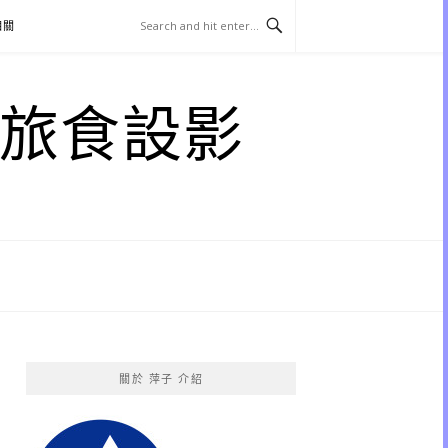
相關
子 旅食設影
關於 萍子 介紹