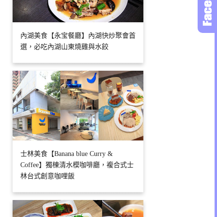
內湖美食【永宝餐廳】內湖快炒聚會首
選，必吃內湖山東燒雞與水餃
士林美食【Banana blue Curry &
Coffee】獨棟清水模咖啡廳，複合式士
林台式創意咖哩飯