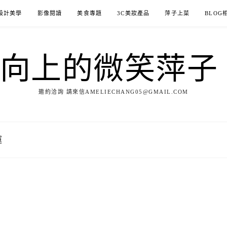
設計美學
影像閱讀
美食專題
3C美妝產品
萍子上菜
BLOG
ILE向上的微笑萍
邀約洽詢 請來信AMELIECHANG05@GMAIL.COM
運